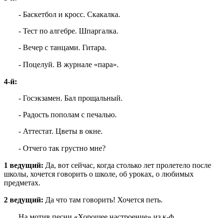
- Баскетбол и кросс. Скакалка.
- Тест по алгебре. Шпаргалка.
- Вечер с танцами. Гитара.
- Поцелуй. В журнале «пара».
4-й:
- Госэкзамен. Бал прощальный.
- Радость пополам с печалью.
- Аттестат. Цветы в окне.
- Отчего так грустно мне?
1 ведущий:
Да, вот сейчас, когда столько лет пролетело после
школы, хочется говорить о школе, об уроках, о любимых
предметах.
2 ведущий:
Да что там говорить! Хочется петь.
На мотив песни «Хорошее настроение» из к-ф