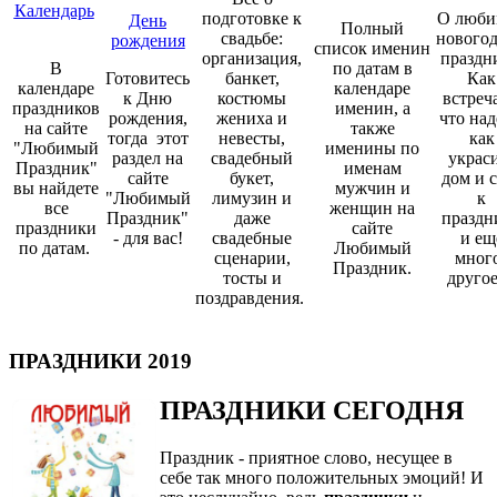
Календарь
подготовке к
О люби
День
Полный
свадьбе:
нового
рождения
список именин
организация,
праздн
В
по датам в
Готовитесь
банкет,
Как
календаре
календаре
к Дню
костюмы
встреча
праздников
именин, а
рождения,
жениха и
что над
на сайте
также
тогда этот
невесты,
как
"Любимый
именины по
раздел на
свадебный
украс
Праздник"
именам
сайте
букет,
дом и 
вы найдете
мужчин и
"Любимый
лимузин и
к
все
женщин на
Праздник"
даже
праздн
праздники
сайте
- для вас!
свадебные
и ещ
по датам.
Любимый
сценарии,
мног
Праздник.
тосты и
друго
поздравдения.
ПРАЗДНИКИ 2019
ПРАЗДНИКИ СЕГОДНЯ
Праздник - приятное слово, несущее в
себе так много положительных эмоций! И