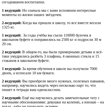
сегодняшнем воспитании.
1 ведущий:
Но сначала мы с вами вспомним интересные
моменты из жизни наших звёздочек.
2-ведущий:
Когда вы пришли в школу, то все вместе весили
1325 кг.
1 ведущий:
За годы учёбы вы съели 110000 булочек в
школьном буфете и поправились на 2500 кг и подросли 30 м
20 см.
2 ведущий:
В общем-то, вы были примерными детьми и всё-
таки умудрились разбить 3 плафона, 4 оконных стекла и 15
стаканов в школьном буфете.
1 ведущий:
За время обучения в школе вы получили 7000
двоек, а исписали 10 км бумаги.
2 ведущий:
Вы приобрели много нужных, полезных навыков,
например, научились видеть через несколько парт то, что
пишет в тетради ваш одноклассник.
2 ведущий:
Ещё вы научились делать замечательные тату с
научными обоснованиями: девушки на коленях, а юноши – на
руках, дабы не провалить экзамен.