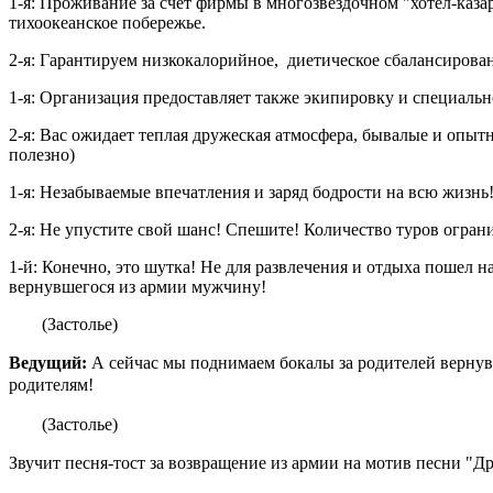
1-я: Проживание за счет фирмы в многозвездочном "хотел-каза
тихоокеанское побережье.
2-я: Гарантируем низкокалорийное, диетическое сбалансирова
1-я: Организация предоставляет также экипировку и специальн
2-я: Вас ожидает теплая дружеская атмосфера, бывалые и опыт
полезно)
1-я: Незабываемые впечатления и заряд бодрости на всю жизнь
2-я: Не упустите свой шанс! Спешите! Количество туров огран
1-й: Конечно, это шутка! Не для развлечения и отдыха пошел
вернувшегося из армии мужчину!
(Застолье)
Ведущий:
А сейчас мы поднимаем бокалы за родителей вернувш
родителям!
(Застолье)
Звучит песня-тост за возвращение из армии на мотив песни "Д