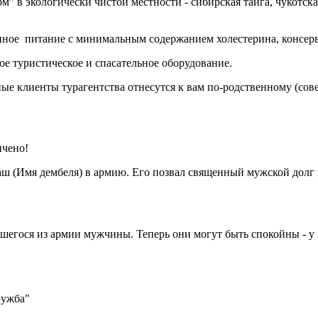
рм" в экологически чистой местности - сибирская тайга, чукотс
нное питание с минимальным содержанием холестерина, консерва
ое туристическое и спасательное оборудование.
ные клиенты турагентства отнесутся к вам по-родственному (сов
!
ичено!
 наш (Имя дембеля) в армию. Его позвал священный мужской дол
егося из армии мужчины. Теперь они могут быть спокойны - у ни
ружба"