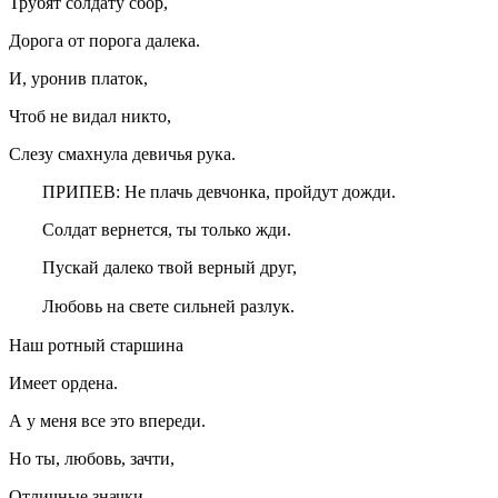
Трубят солдату сбор,
Дорога от порога далека.
И, уронив платок,
Чтоб не видал никто,
Слезу смахнула девичья рука.
ПРИПЕВ: Не плачь девчонка, пройдут дожди.
Солдат вернется, ты только жди.
Пускай далеко твой верный друг,
Любовь на свете сильней разлук.
Наш ротный старшина
Имеет ордена.
А у меня все это впереди.
Но ты, любовь, зачти,
Отличные значки,