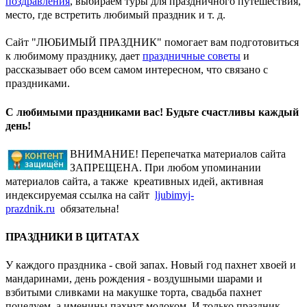
поздравления
, выбираем туры для праздничного путешествия,
место, где встретить любимый праздник и т. д.
Сайт "ЛЮБИМЫЙ ПРАЗДНИК" помогает вам подготовиться
к любимому празднику, дает
праздничные советы
и
рассказывает обо всем самом интересном, что связано с
праздниками.
С любимыми праздниками вас! Будьте счастливы каждый
день!
ВНИМАНИЕ! Перепечатка материалов сайта
ЗАПРЕЩЕНА. При любом упоминании
материалов сайта, а также креативных идей, активная
индексируемая ссылка на сайт
ljubimyj-
prazdnik.ru
обязательна!
ПРАЗДНИКИ В ЦИТАТАХ
У каждого праздника - свой запах. Новый год пахнет хвоей и
мандаринами, день рождения - воздушными шарами и
взбитыми сливками на макушке торта, свадьба пахнет
поцелуем, а именины пахнут молоком. И только праздник