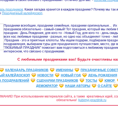
поздравить своих близких с праздниками? Отлично! Для вас -
Копилка поздр
арь праздников
. Какая загадка хранится в каждом празднике? Почему мы так и
е
Праздничный калейдоскоп
.
Праздники всеобщие, праздники семейные, праздники оригинальные... Их м
праздников обязательно - самый-самый! Тот праздник, который мы любим 
праздник - День Рождения, для кого-то - Новый Год, для кого-то - день сва
всех нас любимые праздники - разные, но одно нас объединяет точно - лю
Праздник - это и приятные хлопоты. Мы ищем подарки, подбираем празд
поздравления, выбираем туры для праздничного путешествия, место, где в
"ЛЮБИМЫЙ ПРАЗДНИК" помогает вам подготовиться к любимому празднику,
интересном, что связано с праздниками.
С любимыми праздниками вас! Будьте счастливы ка
КАЛЕНДАРЬ ПРАЗДНИКОВ
ИМЕНИНЫ
ПРАЗДНИЧНЫЕ СОВЕ
ЫЙ КАЛЕЙДОСКОП
НОВОСТИ
НОВЫЙ ГОД
ДЕНЬ РОЖДЕНИЯ
А ПОЗДРАВЛЕНИЙ
СЦЕНАРИИ ПРАЗДНИКОВ
ТОСТЫ
ЮМОР
ДЕМОКРАТОР
НАШИ АВТОРЫ
О САЙТЕ
МАНИЕ! При использовании
материалов сайта,
а также креативных идей,
сс
обязательна!
ljubimyj-prazdnik.ru