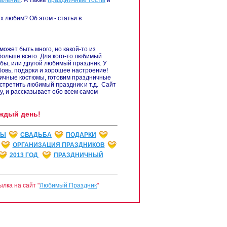
авлений
. А также
праздничные тосты
и
х любим? Об этом - статьи в
ожет быть много, но какой-то из
больше всего. Для кого-то любимый
дьбы, или другой любимый праздник. У
бовь, подарки и хорошее настроение!
ничные костюмы, готовим праздничные
стретить любимый праздник и т.д. Сайт
 и рассказывает обо всем самом
ждый день!
ТЫ
СВАДЬБА
ПОДАРКИ
ОРГАНИЗАЦИЯ ПРАЗДНИКОВ
2013 ГОД
ПРАЗДНИЧНЫЙ
ылка на сайт "
Любимый Праздник
"