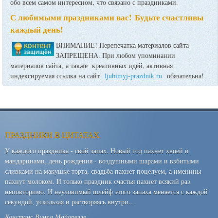
обо всем самом интересном, что связано с праздниками.
С любимыми праздниками вас! Будьте счастливы
каждый день!
ВНИМАНИЕ! Перепечатка материалов сайта
ЗАПРЕЩЕНА. При любом упоминании
материалов сайта, а также креативных идей, активная
индексируемая ссылка на сайт
ljubimyj-prazdnik.ru
обязательна!
ПРАЗДНИКИ В ЦИТАТАХ
У каждого праздника - свой запах. Новый год пахнет хвоей и
мандаринами, день рождения - воздушными шарами и взбитыми
сливками на макушке торта, свадьба пахнет поцелуем, а именины
пахнут молоком. И только праздник счастья пахнет всякий раз
неповторимо. И неуловимый шлейф этого запаха меняется с каждой
секундой, ускользая и растворяясь внутри…
Констанс Винка Майорелле