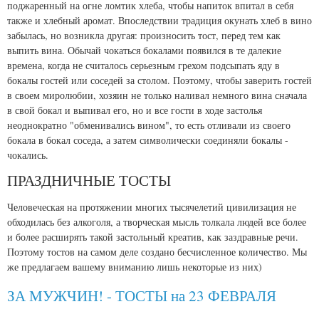
поджаренный на огне ломтик хлеба, чтобы напиток впитал в себя
также и хлебный аромат. Впоследствии традиция окунать хлеб в вино
забылась, но возникла другая: произносить тост, перед тем как
выпить вина. Обычай чокаться бокалами появился в те далекие
времена, когда не считалось серьезным грехом подсыпать яду в
бокалы гостей или соседей за столом. Поэтому, чтобы заверить гостей
в своем миролюбии, хозяин не только наливал немного вина сначала
в свой бокал и выпивал его, но и все гости в ходе застолья
неоднократно "обменивались вином", то есть отливали из своего
бокала в бокал соседа, а затем символически соединяли бокалы -
чокались.
ПРАЗДНИЧНЫЕ ТОСТЫ
Человеческая на протяжении многих тысячелетий цивилизация не
обходилась без алкоголя, а творческая мысль толкала людей все более
и более расширять такой застольный креатив, как заздравные речи.
Поэтому тостов на самом деле создано бесчисленное количество. Мы
же предлагаем вашему вниманию лишь некоторые из них)
ЗА МУЖЧИН! - ТОСТЫ на 23 ФЕВРАЛЯ