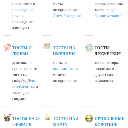
произносят в
тосты -
и торжественные
новогоднюю
поздравления
с
тосты на
день
ночь
и
Днем Рождения
бракосочетания
новогодние
каникулы
ТОСТЫ О
ТОСТЫ НА
ТОСТЫ
ЛЮБВИ
ИМЕНИНЫ
ДРУЖЕСКИЕ
красивые и
тосты за
тосты, которые
оригинальные
именинника
в
поднимают в
тосты на
момент
дружеских
свадьбу,
День
поздравления
компаниях
влюбленных
, а
также для
свидания
ТОСТЫ НА 23
ТОСТЫ НА 8
ПРИКОЛЬНЫЕ
ФЕВРАЛЯ
МАРТА
КОРОТКИЕ