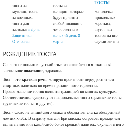
ТОСТЫ
тосты за
тосты за
мужчин, тосты
женщин, которые
копилочка
за военных,
будут приятны
прикольных,
тосты для
слабой половине
коротких,
застолья
в День
человечества в
шуточных
Защитника
женский день 8
тостов на все
Отечества
марта
случаи жизни
РОЖДЕНИЕ ТОСТА
Слово тост попало в русский язык из английского языка:
toast
—
застольное пожелание
, здравица.
Тост - это краткая речь
, которую произносят перед распитием
спиртных напитков во время праздничного торжества.
Провозглашение тостов является традицией во многих культурах.
Соответственно, существуют национальные тосты (армянские тосты,
грузинские тосты и другие).
Тост
- слово из английского языка и обозначает слегка обжаренный
ломтик хлеба. В старину жители Британских островов, прежде чем
выпить вино или какой-либо более крепкий напиток, окунали в него