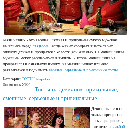
Мальчишник - это веселая, шумная и прикольная сугубо мужская
вечеринка перед
свадьбой
, когда жених собирает вместе своих
близких друзей и прощается с холостяцкой жизнью. На мальчишнике
мужчины могут расслабиться и выпить. А чтобы мальчишник не
превратился в банальную пьянку, на мальчишниках принято
развлекаться и поднимать
веселые, серьезные и прикольные тосты
.
Категория:
ТОСТЫ
Подробнее...
Просмотров: 29009
Тосты на девичник: прикольные,
смешные, серьезные и оригинальные
Девичник - это не
только прекрасное
времяпрепровожде
ние перед
свадьбой