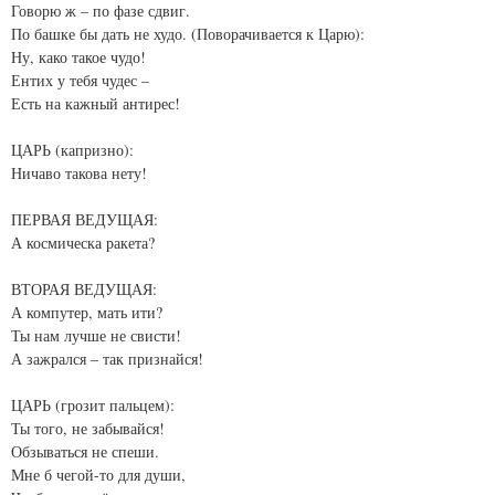
Говорю ж – по фазе сдвиг.
По башке бы дать не худо. (Поворачивается к Царю):
Ну, како такое чудо!
Ентих у тебя чудес –
Есть на кажный антирес!
ЦАРЬ (капризно):
Ничаво такова нету!
ПЕРВАЯ ВЕДУЩАЯ:
А космическа ракета?
ВТОРАЯ ВЕДУЩАЯ:
А компутер, мать ити?
Ты нам лучше не свисти!
А зажрался – так признайся!
ЦАРЬ (грозит пальцем):
Ты того, не забывайся!
Обзываться не спеши.
Мне б чегой-то для души,