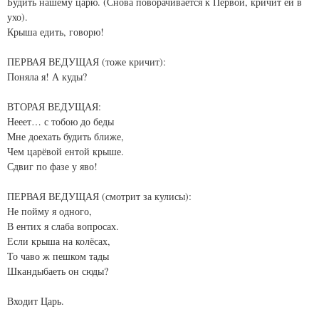
Будить нашему царю. (Снова поворачивается к Первой, кричит ей в
ухо).
Крыша едить, говорю!
ПЕРВАЯ ВЕДУЩАЯ (тоже кричит):
Поняла я! А куды?
ВТОРАЯ ВЕДУЩАЯ:
Нееет… с тобою до беды
Мне доехать будить ближе,
Чем царёвой ентой крыше.
Сдвиг по фазе у яво!
ПЕРВАЯ ВЕДУЩАЯ (смотрит за кулисы):
Не пойму я одного,
В ентих я слаба вопросах.
Если крыша на колёсах,
То чаво ж пешком тады
Шкандыбаеть он сюды?
Входит Царь.