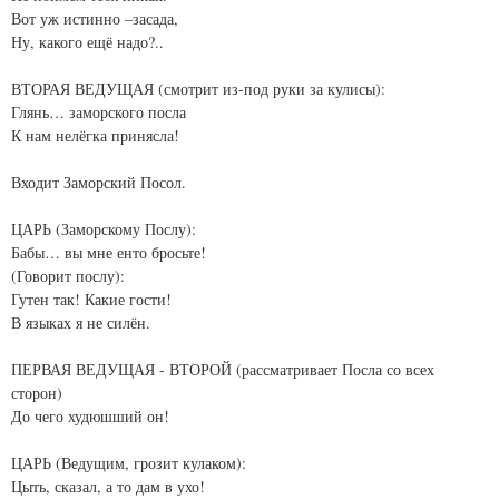
Вот уж истинно –засада,
Ну, какого ещё надо?..
ВТОРАЯ ВЕДУЩАЯ (смотрит из-под руки за кулисы):
Глянь… заморского посла
К нам нелёгка принясла!
Входит Заморский Посол.
ЦАРЬ (Заморскому Послу):
Бабы… вы мне енто бросьте!
(Говорит послу):
Гутен так! Какие гости!
В языках я не силён.
ПЕРВАЯ ВЕДУЩАЯ - ВТОРОЙ (рассматривает Посла со всех
сторон)
До чего худюшший он!
ЦАРЬ (Ведущим, грозит кулаком):
Цыть, сказал, а то дам в ухо!