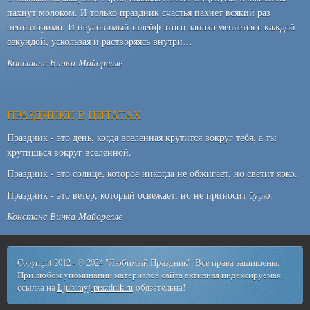
пахнут молоком. И только праздник счастья пахнет всякий раз
неповторимо. И неуловимый шлейф этого запаха меняется с каждой
секундой, ускользая и растворяясь внутри…
Констанс Винка Майорелле
ПРАЗДНИКИ В ЦИТАТАХ
Праздник - это день, когда вселенная крутится вокруг тебя, а ты
крутишься вокруг вселенной.
Праздник - это солнце, которое никогда не обжигает, но светит ярко.
Праздник - это ветер, который освежает, но не приносит бурю.
Констанс Винка Майорелле
Copyright 2012 - © 2024 "Любимый Праздник". Все права защищены.
При любом упоминании материалов сайта активная индексируемая
ссылка на
Ljubimyj-prazdnik.ru
обязательна!