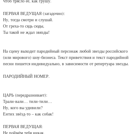
Чтоб трясло её, как грушу.
ПЕРВАЯ ВЕДУЩАЯ (загадочно):
Ну, тогда смотри и слушай.
От греха-то сядь сюды,
Ты такой не ждал звязды!
На сцену выходит пародийный персонаж любой звезды российского
(или мирового) шоу-бизнеса. Текст приветствия и текст пародийной
песни пишется индивидуально, в зависимости от репертуара звезды.
ПАРОДИЙНЫЙ НОМЕР.
ЦАРЬ (передразнивает):
Трали-вали… тили-тили…
Ну, кого вы удивили?
Ентих звёзд-то – как собак!
ПЕРВАЯ ВЕДУЩАЯ:
Не поймём тебя никак.