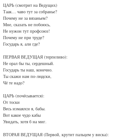
ЦАРЬ (смотрит на Ведущих)
Таак… чаво тут за собранье?
Почему не за вязаньем?
Мне, сказать не побоюсь,
Не нужон тут профсоюз!
Почему не при труде?
Государь я, али где?
ПЕРВАЯ ВЕДУЩАЯ (терпеливо):
Не орал бы ты, сердешный.
Государь ты наш, конечно.
Ты скажи нам по-людски,
Чё те надо?
ЦАРЬ (почёсывается):
От тоски
Весь измаялси я, бабы.
Вот какое чудо кабы
Увидать, хотя б на миг.
ВТОРАЯ ВЕДУЩАЯ (Первой, крутит пальцем у виска):