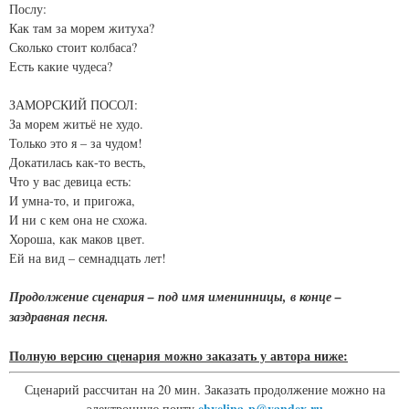
Послу:
Как там за морем житуха?
Сколько стоит колбаса?
Есть какие чудеса?
ЗАМОРСКИЙ ПОСОЛ:
За морем житьё не худо.
Только это я – за чудом!
Докатилась как-то весть,
Что у вас девица есть:
И умна-то, и пригожа,
И ни с кем она не схожа.
Хороша, как маков цвет.
Ей на вид – семнадцать лет!
Продолжение сценария – под имя именинницы, в конце –
заздравная песня.
Полную версию сценария можно заказать у автора ниже:
Сценарий рассчитан на 20 мин. Заказать продолжение можно на
ehvelina-p@yandex.ru
электронную почту