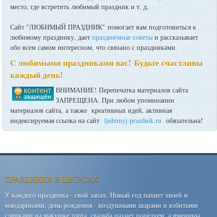
место, где встретить любимый праздник и т. д.
Сайт "ЛЮБИМЫЙ ПРАЗДНИК" помогает вам подготовиться к
любимому празднику, дает
праздничные советы
и рассказывает
обо всем самом интересном, что связано с праздниками.
С любимыми праздниками вас! Будьте счастливы
каждый день!
ВНИМАНИЕ! Перепечатка материалов сайта
ЗАПРЕЩЕНА. При любом упоминании
материалов сайта, а также креативных идей, активная
индексируемая ссылка на сайт
ljubimyj-prazdnik.ru
обязательна!
ПРАЗДНИКИ В ЦИТАТАХ
У каждого праздника - свой запах. Новый год пахнет хвоей и
мандаринами, день рождения - воздушными шарами и взбитыми
сливками на макушке торта, свадьба пахнет поцелуем, а именины