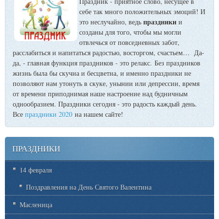
Праздник - приятное слово, несущее в
себе так много положительных эмоций! И
праздники
это неслучайно, ведь
и
созданы для того, чтобы мы могли
отвлечься от повседневных забот,
расслабиться и напитаться радостью, восторгом, счастьем… Да-
да, - главная функция праздников - это релакс. Без праздников
жизнь была бы скучна и бесцветна, и именно праздники не
позволяют нам утонуть в скуке, унынии или депрессии, время
от времени приподнимая наше настроение над будничным
однообразием. Праздники сегодня - это радость каждый день.
Все
праздники 2020
на нашем сайте!
ПРАЗДНИКИ
14 февраля
Поздравления на День Святого Валентина
Масленица