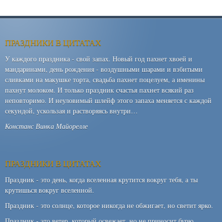
ПРАЗДНИКИ В ЦИТАТАХ
У каждого праздника - свой запах. Новый год пахнет хвоей и
мандаринами, день рождения - воздушными шарами и взбитыми
сливками на макушке торта, свадьба пахнет поцелуем, а именины
пахнут молоком. И только праздник счастья пахнет всякий раз
неповторимо. И неуловимый шлейф этого запаха меняется с каждой
секундой, ускользая и растворяясь внутри…
Констанс Винка Майорелле
ПРАЗДНИКИ В ЦИТАТАХ
Праздник - это день, когда вселенная крутится вокруг тебя, а ты
крутишься вокруг вселенной.
Праздник - это солнце, которое никогда не обжигает, но светит ярко.
Праздник - это ветер, который освежает, но не приносит бурю.