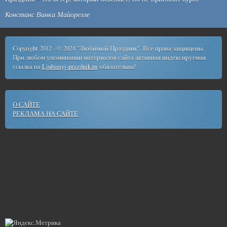
Констанс Винка Майорелле
Copyright 2012 - © 2024 "Любимый Праздник". Все права защищены.
При любом упоминании материалов сайта активная индексируемая
ссылка на
Ljubimyj-prazdnik.ru
обязательна!
О САЙТЕ
РЕКЛАМА НА САЙТЕ