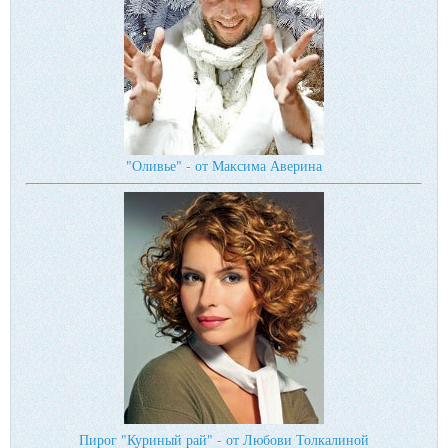
"Оливье" - от Максима Аверина
Пирог "Куриный рай" - от Любови Толкалиной