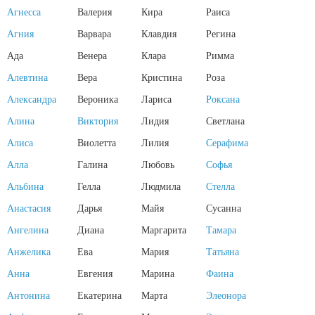
Агнесса
Валерия
Кира
Раиса
Агния
Варвара
Клавдия
Регина
Ада
Венера
Клара
Римма
Алевтина
Вера
Кристина
Роза
Александра
Вероника
Лариса
Роксана
Алина
Виктория
Лидия
Светлана
Алиса
Виолетта
Лилия
Серафима
Алла
Галина
Любовь
Софья
Альбина
Гелла
Людмила
Стелла
Анастасия
Дарья
Майя
Сусанна
Ангелина
Диана
Маргарита
Тамара
Анжелика
Ева
Мария
Татьяна
Анна
Евгения
Марина
Фаина
Антонина
Екатерина
Марта
Элеонора