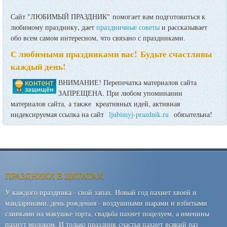
Сайт "ЛЮБИМЫЙ ПРАЗДНИК" помогает вам подготовиться к
любимому празднику, дает
праздничные советы
и рассказывает
обо всем самом интересном, что связано с праздниками.
С любимыми праздниками вас! Будьте счастливы
каждый день!
ВНИМАНИЕ! Перепечатка материалов сайта
ЗАПРЕЩЕНА. При любом упоминании
материалов сайта, а также креативных идей, активная
индексируемая ссылка на сайт
ljubimyj-prazdnik.ru
обязательна!
ПРАЗДНИКИ В ЦИТАТАХ
У каждого праздника - свой запах. Новый год пахнет хвоей и
мандаринами, день рождения - воздушными шарами и взбитыми
сливками на макушке торта, свадьба пахнет поцелуем, а именины
пахнут молоком. И только праздник счастья пахнет всякий раз