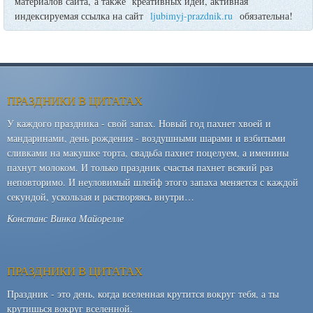
материалов сайта, а также креативных идей, активная
индексируемая ссылка на сайт
ljubimyj-prazdnik.ru
обязательна!
ПРАЗДНИКИ В ЦИТАТАХ
У каждого праздника - свой запах. Новый год пахнет хвоей и
мандаринами, день рождения - воздушными шарами и взбитыми
сливками на макушке торта, свадьба пахнет поцелуем, а именины
пахнут молоком. И только праздник счастья пахнет всякий раз
неповторимо. И неуловимый шлейф этого запаха меняется с каждой
секундой, ускользая и растворяясь внутри…
Констанс Винка Майорелле
ПРАЗДНИКИ В ЦИТАТАХ
Праздник - это день, когда вселенная крутится вокруг тебя, а ты
крутишься вокруг вселенной.