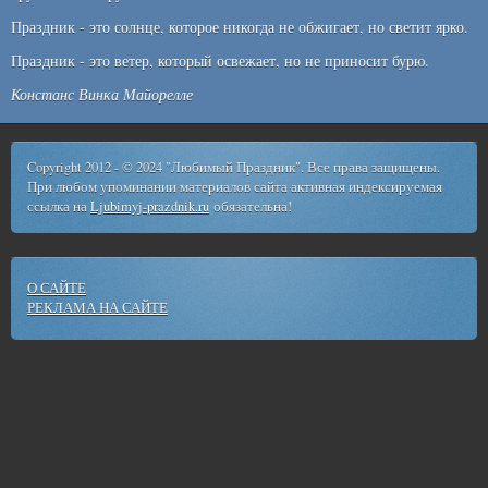
Праздник - это солнце, которое никогда не обжигает, но светит ярко.
Праздник - это ветер, который освежает, но не приносит бурю.
Констанс Винка Майорелле
Copyright 2012 - © 2024 "Любимый Праздник". Все права защищены.
При любом упоминании материалов сайта активная индексируемая
ссылка на
Ljubimyj-prazdnik.ru
обязательна!
О САЙТЕ
РЕКЛАМА НА САЙТЕ