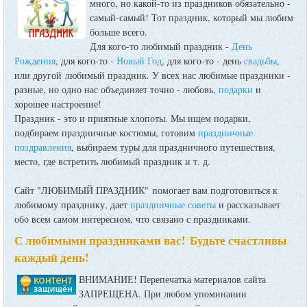
много, но какой-то из праздников обязательно -
самый-самый! Тот праздник, который мы любим
больше всего.
Для кого-то любимый праздник -
День
Рождения
, для кого-то -
Новый Год
, для кого-то - день
свадьбы
,
или другой любимый праздник. У всех нас любимые праздники -
разные, но одно нас объединяет точно - любовь,
подарки
и
хорошее настроение!
Праздник - это и приятные хлопоты. Мы ищем подарки,
подбираем праздничные костюмы, готовим
праздничные
поздравления
, выбираем туры для праздничного путешествия,
место, где встретить любимый праздник и т. д.
Сайт "ЛЮБИМЫЙ ПРАЗДНИК" помогает вам подготовиться к
любимому празднику, дает
праздничные советы
и рассказывает
обо всем самом интересном, что связано с праздниками.
С любимыми праздниками вас! Будьте счастливы
каждый день!
ВНИМАНИЕ! Перепечатка материалов сайта
ЗАПРЕЩЕНА. При любом упоминании