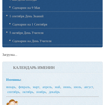
Сценарии на 9 Мая
1 сентября День Знаний
Сценарии на 1 Сентября
5 октября День Учителя
Сценарии на День Учителя
Загрузка...
КАЛЕНДАРЬ ИМЕНИН
Именины
:
январь
,
февраль
,
март
,
апрель
,
май
,
июнь
,
июль
,
август
,
сентябрь
,
октябрь
,
ноябрь
,
декабрь