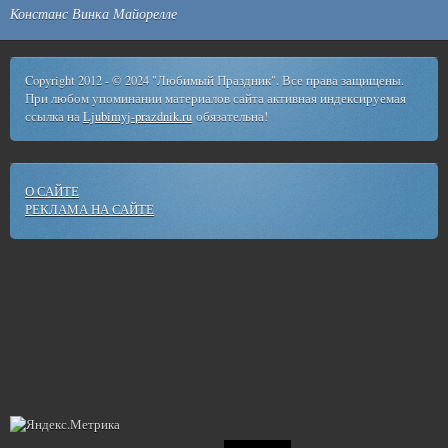
Констанс Винка Майорелле
Copyright 2012 - © 2024 "Любимый Праздник". Все права защищены.
При любом упоминании материалов сайта активная индексируемая
ссылка на
Ljubimyj-prazdnik.ru
обязательна!
О САЙТЕ
РЕКЛАМА НА САЙТЕ