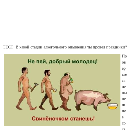
ТЕСТ: В какой стадии алкогольного опьянения ты провел праздники?
Пр
ов
ер
ьте
св
ое
ны
не
ш
не
е
со
ст