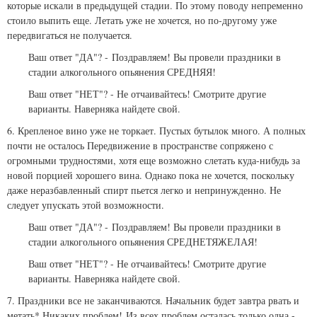
которые искали в предыдущей стадии. По этому поводу непременно
стоило выпить еще. Летать уже не хочется, но по-другому уже
передвигаться не получается.
Ваш ответ "ДА"? -
Поздравляем! Вы провели праздники в
стадии алкогольного опьянения СРЕДНЯЯ!
Ваш ответ "НЕТ"? - Не отчаивайтесь! Смотрите другие
варианты. Наверняка найдете свой.
6. Крепленое вино уже не торкает. Пустых бутылок много. А полных
почти не осталось Передвижение в пространстве сопряжено с
огромными трудностями, хотя еще возможно слетать куда-нибудь за
новой порцией хорошего вина. Однако пока не хочется, поскольку
даже неразбавленный спирт пьется легко и непринужденно. Не
следует упускать этой возможности.
Ваш ответ "ДА"? -
Поздравляем! Вы провели праздники в
стадии алкогольного опьянения СРЕДНЕТЯЖЕЛАЯ!
Ваш ответ "НЕТ"? - Не отчаивайтесь! Смотрите другие
варианты. Наверняка найдете свой.
7. Праздники все не заканчиваются. Начальник будет завтра рвать и
метать* Никаких проблем! Из всех проблем осталась только одна -