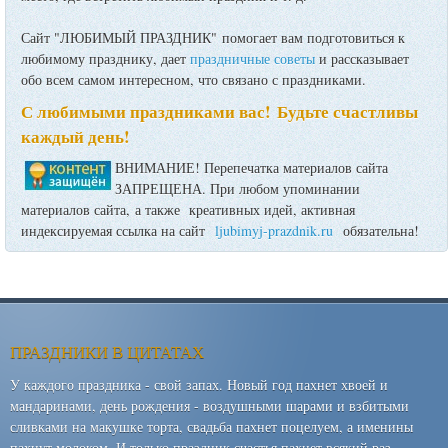
Сайт "ЛЮБИМЫЙ ПРАЗДНИК" помогает вам подготовиться к
любимому празднику, дает
праздничные советы
и рассказывает
обо всем самом интересном, что связано с праздниками.
С любимыми праздниками вас! Будьте счастливы
каждый день!
ВНИМАНИЕ! Перепечатка материалов сайта
ЗАПРЕЩЕНА. При любом упоминании
материалов сайта, а также креативных идей, активная
индексируемая ссылка на сайт
ljubimyj-prazdnik.ru
обязательна!
ПРАЗДНИКИ В ЦИТАТАХ
У каждого праздника - свой запах. Новый год пахнет хвоей и
мандаринами, день рождения - воздушными шарами и взбитыми
сливками на макушке торта, свадьба пахнет поцелуем, а именины
пахнут молоком. И только праздник счастья пахнет всякий раз