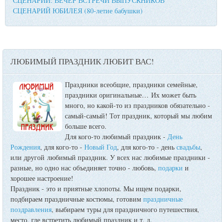
СЦЕНАРИЙ: ВЕЧЕР ВСТРЕЧИ ВЫПУСКНИКОВ
СЦЕНАРИЙ ЮБИЛЕЯ (80-летие бабушки)
ЛЮБИМЫЙ ПРАЗДНИК ЛЮБИТ ВАС!
Праздники всеобщие, праздники семейные,
праздники оригинальные…
Их может быть
много, но какой-то из праздников обязательно -
самый-самый! Тот праздник, который мы любим
больше всего.
Для кого-то любимый праздник -
День
Рождения
, для кого-то -
Новый Год
, для кого-то - день
свадьбы
,
или другой любимый праздник. У всех нас любимые праздники -
разные, но одно нас объединяет точно - любовь,
подарки
и
хорошее настроение!
Праздник - это и приятные хлопоты. Мы ищем подарки,
подбираем праздничные костюмы, готовим
праздничные
поздравления
, выбираем туры для праздничного путешествия,
место, где встретить любимый праздник и т. д.