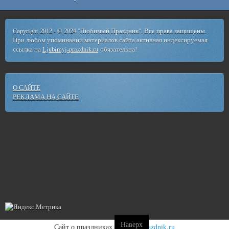
Copyright 2012 - © 2024 "Любимый Праздник". Все права защищены.
При любом упоминании материалов сайта активная индексируемая
ссылка на
Ljubimyj-prazdnik.ru
обязательна!
О САЙТЕ
РЕКЛАМА НА САЙТЕ
Наверх
Сайт о праздниках
ljubimyj-prazdnik.ru