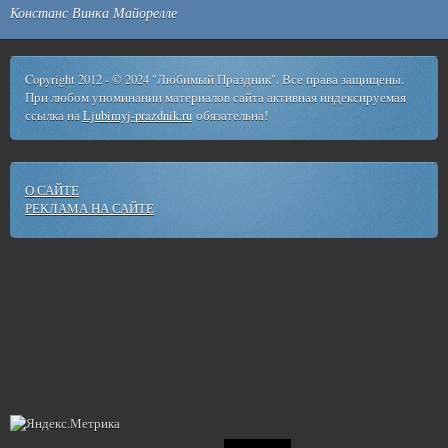
Констанс Винка Майорелле
Copyright 2012 - © 2024 "Любимый Праздник". Все права защищены.
При любом упоминании материалов сайта активная индексируемая
ссылка на
Ljubimyj-prazdnik.ru
обязательна!
О САЙТЕ
РЕКЛАМА НА САЙТЕ