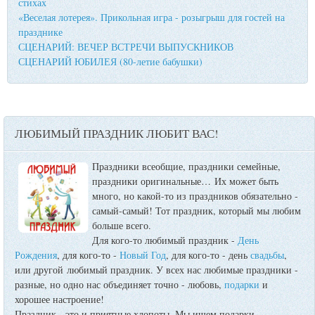
стихах
«Веселая лотерея». Прикольная игра - розыгрыш для гостей на
празднике
СЦЕНАРИЙ: ВЕЧЕР ВСТРЕЧИ ВЫПУСКНИКОВ
СЦЕНАРИЙ ЮБИЛЕЯ (80-летие бабушки)
ЛЮБИМЫЙ ПРАЗДНИК ЛЮБИТ ВАС!
Праздники всеобщие, праздники семейные,
праздники оригинальные…
Их может быть
много, но какой-то из праздников обязательно -
самый-самый! Тот праздник, который мы любим
больше всего.
Для кого-то любимый праздник -
День
Рождения
, для кого-то -
Новый Год
, для кого-то - день
свадьбы
,
или другой любимый праздник. У всех нас любимые праздники -
разные, но одно нас объединяет точно - любовь,
подарки
и
хорошее настроение!
Праздник - это и приятные хлопоты. Мы ищем подарки,