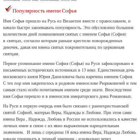
Популярность имени Софья
Имя Софья пришло на Русь из Византии вместе с православием, и
начало быстро завоевывать популярность. Это обусловлено большим
количеством дней поминовения святых с именем Софья (София)
в святцах, согласно которым раньше крестили новорожденных
девочек, давая им имена святых покровительниц по церковным
святцам.
Первое упоминание имени София (Софья) на Руси зафиксировано в
письменных исторических источниках в 13 веке. Единственная дочь
московского князя Юрия Даниловича была наречена именем София.
С тех пор имя закрепилось в родовом именослове Рюриковичей и тем
самым стало особо почитаемым именем среди знати. Впоследствии
имя Софья перешло и в именослов имераторского дома Романовых.
На Руси в первую очередь имя было связано с раннехристианской
святой Софией, матерью Веры, Надежды и Любови. При этом сами
имена Вера , Надежда, Любовь в России не использовались в качестве
личных имен в связи с их явно выраженным нарицательным
значением. И лишь с середины 18 века имена Вера, Надежда Любовь
начали проникать в личный именник - изначально через