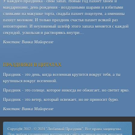
У каждого праздника - свой запах. Новый год пахнет хвоей и
мандаринами, день рождения - воздушными шарами и взбитыми
сливками на макушке торта, свадьба пахнет поцелуем, а именины
пахнут молоком. И только праздник счастья пахнет всякий раз
неповторимо. И неуловимый шлейф этого запаха меняется с каждой
секундой, ускользая и растворяясь внутри…
Констанс Винка Майорелле
ПРАЗДНИКИ В ЦИТАТАХ
Праздник - это день, когда вселенная крутится вокруг тебя, а ты
крутишься вокруг вселенной.
Праздник - это солнце, которое никогда не обжигает, но светит ярко.
Праздник - это ветер, который освежает, но не приносит бурю.
Констанс Винка Майорелле
Copyright 2012 - © 2024 "Любимый Праздник". Все права защищены.
При любом упоминании материалов сайта активная индексируемая