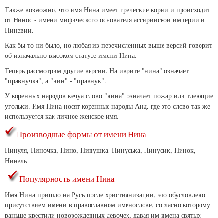
Также возможно, что имя Нина имеет греческие корни и происходит
от Нинос - имени мифического основателя ассирийской империи и
Ниневии.
Как бы то ни было, но любая из перечисленных выше версий говорит
об изначально высоком статусе имени Нина.
Теперь рассмотрим другие версии. На иврите "нина" означает
"правнучка", а "нин" - "правнук".
У коренных народов кечуа слово "нина" означает пожар или тлеющие
угольки. Имя Нина носят коренные народы Анд, где это слово так же
используется как личное женское имя.
Производные формы от имени Нина
Нинуля, Ниночка, Нино, Нинушка, Нинуська, Нинусик, Нинок,
Нинель
Популярность имени Нина
Имя Нина пришло на Русь после христианизации, это обусловлено
присутствием имени в православном именослове, согласно которому
раньше крестили новорожденных девочек, давая им имена святых