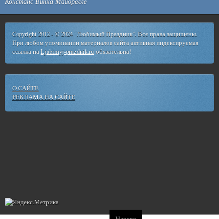
Констанс Винка Майорелле
Copyright 2012 - © 2024 "Любимый Праздник". Все права защищены.
При любом упоминании материалов сайта активная индексируемая
ссылка на
Ljubimyj-prazdnik.ru
обязательна!
О САЙТЕ
РЕКЛАМА НА САЙТЕ
Наверх