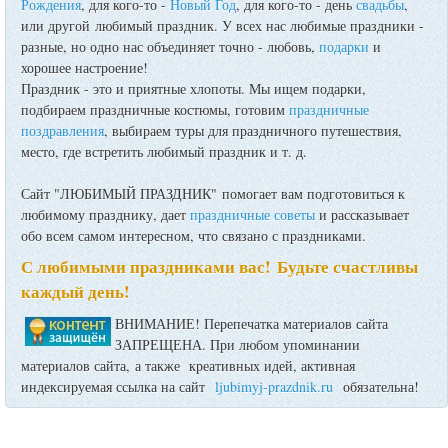
Рождения
, для кого-то -
Новый Год
, для кого-то - день
свадьбы
,
или другой любимый праздник. У всех нас любимые праздники -
разные, но одно нас объединяет точно - любовь,
подарки
и
хорошее настроение!
Праздник - это и приятные хлопоты. Мы ищем подарки,
подбираем праздничные костюмы, готовим
праздничные
поздравления
, выбираем туры для праздничного путешествия,
место, где встретить любимый праздник и т. д.
Сайт "ЛЮБИМЫЙ ПРАЗДНИК" помогает вам подготовиться к
любимому празднику, дает
праздничные советы
и рассказывает
обо всем самом интересном, что связано с праздниками.
С любимыми праздниками вас! Будьте счастливы
каждый день!
ВНИМАНИЕ! Перепечатка материалов сайта
ЗАПРЕЩЕНА. При любом упоминании
материалов сайта, а также креативных идей, активная
индексируемая ссылка на сайт
ljubimyj-prazdnik.ru
обязательна!