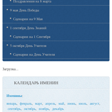
Поздравления на 8 марта
9 мая День Победы
Сценарии на 9 Мая
1 сентября День Знаний
Сценарии на 1 Сентября
5 октября День Учителя
Сценарии на День Учителя
Загрузка...
КАЛЕНДАРЬ ИМЕНИН
Именины
:
январь
,
февраль
,
март
,
апрель
,
май
,
июнь
,
июль
,
август
,
сентябрь
,
октябрь
,
ноябрь
,
декабрь