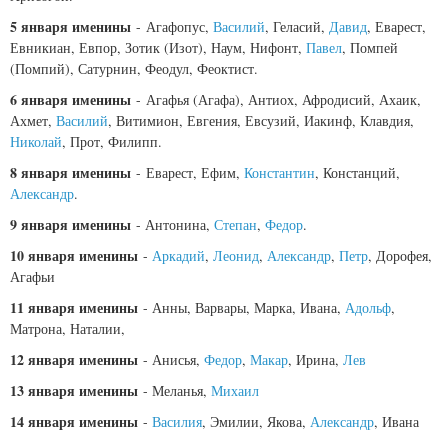
5 января именины
- Агафопус,
Василий
, Геласий,
Давид
, Еварест,
Евникиан, Евпор, Зотик (Изот), Наум, Нифонт,
Павел
, Помпей
(Помпий), Сатурнин, Феодул, Феоктист.
6 января именины
- Агафья (Агафа), Антиох, Афродисий, Ахаик,
Ахмет,
Василий
, Витимион, Евгения, Евсузий, Иакинф, Клавдия,
Николай
, Прот, Филипп.
8 января именины
- Еварест, Ефим,
Константин
, Констанций,
Александр
.
9 января именины
- Антонина,
Степан
,
Федор
.
10 января именины
-
Аркадий
,
Леонид
,
Александр
,
Петр
, Дорофея,
Агафьи
11 января именины
- Анны, Варвары, Марка, Ивана,
Адольф
,
Матрона, Наталии,
12 января именины
- Анисья,
Федор
,
Макар
, Ирина,
Лев
13 января именины
- Меланья,
Михаил
14 января именины
-
Василия
, Эмилии, Якова,
Александр
, Ивана