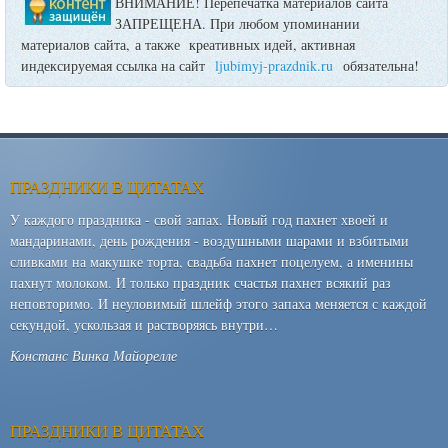
ВНИМАНИЕ! Перепечатка материалов сайта
ЗАПРЕЩЕНА. При любом упоминании
материалов сайта, а также креативных идей, активная
индексируемая ссылка на сайт
ljubimyj-prazdnik.ru
обязательна!
ПРАЗДНИКИ В ЦИТАТАХ
У каждого праздника - свой запах. Новый год пахнет хвоей и
мандаринами, день рождения - воздушными шарами и взбитыми
сливками на макушке торта, свадьба пахнет поцелуем, а именины
пахнут молоком. И только праздник счастья пахнет всякий раз
неповторимо. И неуловимый шлейф этого запаха меняется с каждой
секундой, ускользая и растворяясь внутри…
Констанс Винка Майорелле
ПРАЗДНИКИ В ЦИТАТАХ