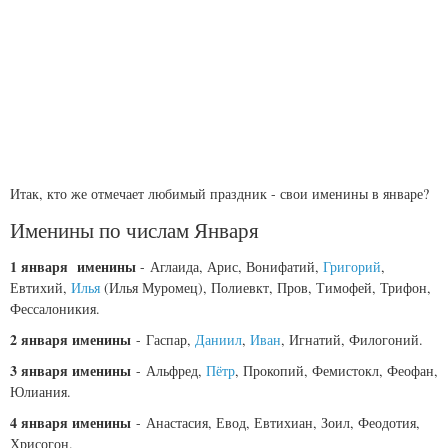
Итак, кто же отмечает любимый праздник - свои именины в январе?
Именины по числам Января
1 января именины
- Аглаида, Арис, Вонифатий,
Григорий
,
Евтихий,
Илья
(Илья Муромец), Полиевкт, Пров, Тимофей, Трифон,
Фессалоникия.
2 января именины
- Гаспар,
Даниил
,
Иван
, Игнатий, Филогоний.
3 января именины
- Альфред,
Пётр
, Прокопий, Фемистокл, Феофан,
Юлиания.
4 января именины
- Анастасия, Евод, Евтихиан, Зоил, Феодотия,
Хрисогон.