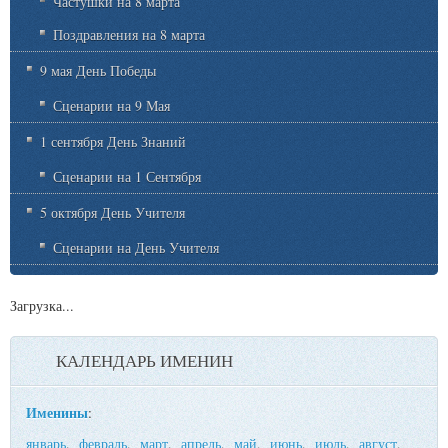
Частушки на 8 марта
Поздравления на 8 марта
9 мая День Победы
Сценарии на 9 Мая
1 сентября День Знаний
Сценарии на 1 Сентября
5 октября День Учителя
Сценарии на День Учителя
Загрузка...
КАЛЕНДАРЬ ИМЕНИН
Именины
:
январь
,
февраль
,
март
,
апрель
,
май
,
июнь
,
июль
,
август
,