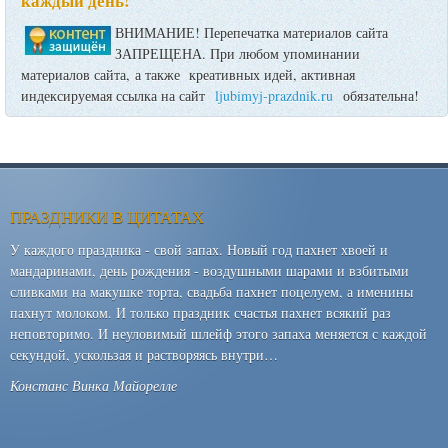
каждый день!
ВНИМАНИЕ! Перепечатка материалов сайта
ЗАПРЕЩЕНА. При любом упоминании
материалов сайта, а также креативных идей, активная
индексируемая ссылка на сайт
ljubimyj-prazdnik.ru
обязательна!
ПРАЗДНИКИ В ЦИТАТАХ
У каждого праздника - свой запах. Новый год пахнет хвоей и
мандаринами, день рождения - воздушными шарами и взбитыми
сливками на макушке торта, свадьба пахнет поцелуем, а именины
пахнут молоком. И только праздник счастья пахнет всякий раз
неповторимо. И неуловимый шлейф этого запаха меняется с каждой
секундой, ускользая и растворяясь внутри…
Констанс Винка Майорелле