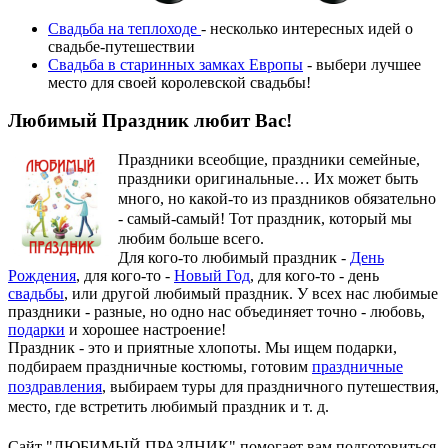
Свадьба на теплоходе
- несколько интересных идей о
свадьбе-путешествии
Свадьба в старинных замках Европы
- выбери лучшее
место для своей королевской свадьбы!
Любимый Праздник любит Вас!
Праздники всеобщие, праздники семейные,
праздники оригинальные…
Их может быть
много, но какой-то из праздников обязательно
- самый-самый! Тот праздник, который мы
любим больше всего.
Для кого-то любимый праздник -
День
Рождения
, для кого-то -
Новый Год
, для кого-то - день
свадьбы
, или другой любимый праздник. У всех нас любимые
праздники - разные, но одно нас объединяет точно - любовь,
подарки
и хорошее настроение!
Праздник - это и приятные хлопоты. Мы ищем подарки,
подбираем праздничные костюмы, готовим
праздничные
поздравления
, выбираем туры для праздничного путешествия,
место, где встретить любимый праздник и т. д.
Сайт "ЛЮБИМЫЙ ПРАЗДНИК" помогает вам подготовиться