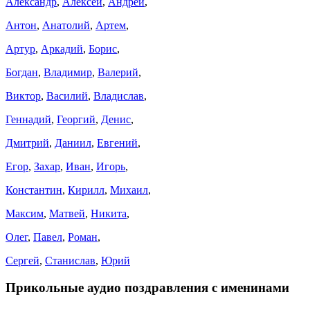
Александр
,
Алексей
,
Андрей
,
Антон
,
Анатолий
,
Артем
,
Артур
,
Аркадий
,
Борис
,
Богдан
,
Владимир
,
Валерий
,
Виктор
,
Василий
,
Владислав
,
Геннадий
,
Георгий
,
Денис
,
Дмитрий
,
Даниил
,
Евгений
,
Егор
,
Захар
,
Иван
,
Игорь
,
Константин
,
Кирилл
,
Михаил
,
Максим
,
Матвей
,
Никита
,
Олег
,
Павел
,
Роман
,
Сергей
,
Станислав
,
Юрий
Прикольные аудио поздравления с именинами