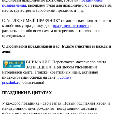
подбираем праздничные костюмы, готовим
праздничные
поздравления
, выбираем туры для праздничного путешествия,
место, где встретить любимый праздник и т. д.
Сайт "ЛЮБИМЫЙ ПРАЗДНИК" помогает вам подготовиться
к любимому празднику, дает
праздничные советы
и
рассказывает обо всем самом интересном, что связано с
праздниками.
С любимыми праздниками вас! Будьте счастливы каждый
день!
ВНИМАНИЕ! Перепечатка материалов сайта
ЗАПРЕЩЕНА. При любом упоминании
материалов сайта, а также креативных идей, активная
индексируемая ссылка на сайт
ljubimyj-
prazdnik.ru
обязательна!
ПРАЗДНИКИ В ЦИТАТАХ
У каждого праздника - свой запах. Новый год пахнет хвоей и
мандаринами, день рождения - воздушными шарами и
взбитыми сливками на макушке торта, свадьба пахнет