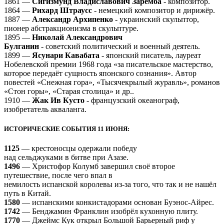
1861 —
Сигизмунд Владиславович Заремба
- композитор.
1864 —
Рихард Штраусс
- немецкий композитор и дирижёр.
1887 —
Александр Архипенко
- украинский скульптор,
пионер абстракционизма в скульптуре.
1895 —
Николай Александрович
Булганин
- советский политический и военный деятель.
1899 —
Ясунари Кавабата
- японский писатель, лауреат
Нобелевской премии 1968 года «за писательское мастерство,
которое передаёт сущность японского сознания». Автор
повестей «Снежная гора», «Тысячекрылый журавль», романов
«Стон горы», «Старая столица» и др..
1910 —
Жак Ив Кусто
- французский океанограф,
изобретатель акваланга.
ИСТОРИЧЕСКИЕ СОБЫТИЯ 11 ИЮНЯ:
1125
— крестоносцы одержали победу
над сельджуками в битве при Азазе.
1496
— Христофор Колумб завершил своё второе
путешествие, после чего впал в
немилость испанской королевы из-за того, что так и не нашёл
путь в Китай.
1580
— испанскими конкистадорами основан Буэнос-Айрес.
1742
— Бенджамин Франклин изобрёл кухонную плиту.
1770
— Джеймс Кук открыл Большой Барьерный риф у