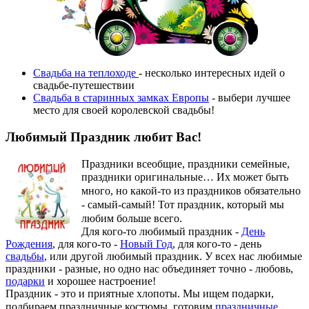
Свадьба на теплоходе
- несколько интересных идей о
свадьбе-путешествии
Свадьба в старинных замках Европы
- выбери лучшее
место для своей королевской свадьбы!
Любимый Праздник любит Вас!
Праздники всеобщие, праздники семейные,
праздники оригинальные…
Их может быть
много, но какой-то из праздников обязательно
- самый-самый! Тот праздник, который мы
любим больше всего.
Для кого-то любимый праздник -
День
Рождения
, для кого-то -
Новый Год
, для кого-то - день
свадьбы
, или другой любимый праздник. У всех нас любимые
праздники - разные, но одно нас объединяет точно - любовь,
подарки
и хорошее настроение!
Праздник - это и приятные хлопоты. Мы ищем подарки,
подбираем праздничные костюмы, готовим
праздничные