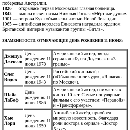
побережья Австралии.
1826
— открылась первая Московская глазная больница.
1842
— вышла в свет поэма Николая Гоголя «Мёртвые души».
1901 — острова Кука объявлены частью Новой Зеландии.
1965 — английская королева Елизавета наградила орденом
Британской империи музыкантов группы «Битлз».
ЗНАМЕНИТОСТИ, ОТМЕЧАЮЩИЕ ДЕНЬ РОЖДЕНИЯ 11 ИЮНЯ:
День
Американский актер, звезда
Джошуа
рождения: 11
сериалов «Бухта Доусона» и «За
Джексон
июня 1978
гранью»
День
Российский киноактёр
Олег
рождения: 11
(«Обыкновенное чудо», «Я шагаю
Видов
июня 1943
по Москве»).
Американский актер, снимается в
День
Шайа
кино с 10 лет. Самые популярные
рождения: 11
ЛаБаф
фильмы с его участием: «Паранойя»
июня 1986
и «Трансформеры».
Английский актёр, приобрел
День
Хью
мировую известность, благодаря
рождения: 11
Лори
роли доктора в сериале «Доктор
июня 1959
Хаус».