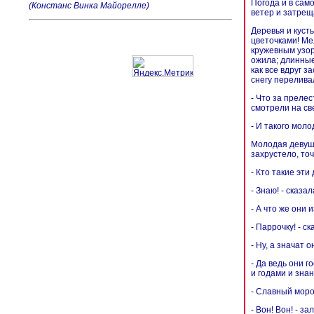
Погода и в сам
(Констанс Винка Майорелле)
ветер и затрещ
Деревья и куст
цветочками! Ме
кружевным узор
ожила; длинные
как все вдруг 
снегу перелива
- Что за преле
смотрели на св
- И такого моло
Молодая девушк
захрустело, то
- Кто такие эти
- Знаю! - сказа
- А что же они 
- Паррочку! - с
- Ну, а значат о
- Да ведь они г
и годами и знан
- Славный мороз
- Вон! Вон! - 