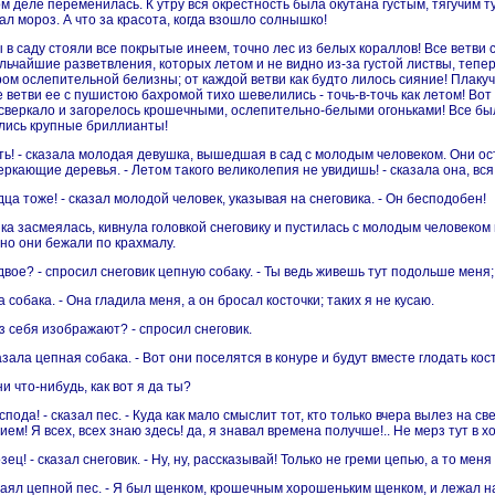
ом деле переменилась. К утру вся окрестность была окутана густым, тягучим 
ал мороз. А что за красота, когда взошло солнышко!
ы в саду стояли все покрытые инеем, точно лес из белых кораллов! Все ветв
льчайшие разветвления, которых летом и не видно из-за густой листвы, теп
ом ослепительной белизны; от каждой ветви как будто лилось сияние! Плакуч
 ветви ее с пушистою бахромой тихо шевелились - точь-в-точь как летом! Вот
засверкало и загорелось крошечными, ослепительно-белыми огоньками! Все б
лись крупные бриллианты!
сть! - сказала молодая девушка, вышедшая в сад с молодым человеком. Они ос
еркающие деревья. - Летом такого великолепия не увидишь! - сказала она, вся
дца тоже! - сказал молодой человек, указывая на снеговика. - Он бесподобен!
а засмеялась, кивнула головкой снеговику и пустилась с молодым человеком п
чно они бежали по крахмалу.
 двое? - спросил снеговик цепную собаку. - Ты ведь живешь тут подольше меня
ла собака. - Она гладила меня, а он бросал косточки; таких я не кусаю.
из себя изображают? - спросил снеговик.
казала цепная собака. - Вот они поселятся в конуре и будут вместе глодать кост
ни что-нибудь, как вот я да ты?
оспода! - сказал пес. - Куда как мало смыслит тот, кто только вчера вылез на св
ием! Я всех, всех знаю здесь! да, я знавал времена получше!.. Не мерз тут в х
ец! - сказал снеговик. - Ну, ну, рассказывай! Только не греми цепью, а то меня
залаял цепной пес. - Я был щенком, крошечным хорошеньким щенком, и лежал н