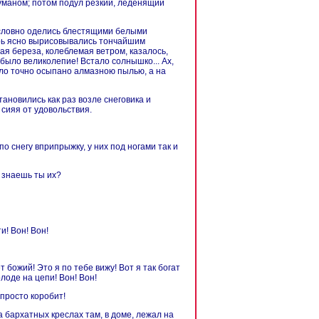
туманом; потом подул резкий, леденящий
и словно оделись блестящими белыми
ерь ясно вырисовывались тончайшим
ая береза, колеблемая ветром, казалось,
 было великолепие! Встало солнышко... Ах,
ыло точно осыпано алмазною пылью, а на
тановились как раз возле снеговика и
 сияя от удовольствия.
о снегу вприпрыжку, у них под ногами так и
; знаешь ты их?
и! Вон! Вон!
ет божий! Это я по тебе вижу! Вот я так богат
олоде на цепи! Вон! Вон!
 просто коробит!
а бархатных креслах там, в доме, лежал на