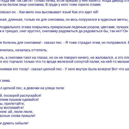
! Куда им! Так светит только печка, если брюшко у нее набито. Когда дверцу о
 на белом лице снеговика. В груди у него тоже горело пламя.
 сказал он. - Как мило она высовывает язык! Как это идет ей!
ая, длинная, только не для снеговика; он весь погрузился в чудесные мечты, 
а подвального этажа покрылись прекрасным ледяным узором, цветами; лучших с
к и трещал, снег хрустел, снеговику радоваться да радоваться бы, так нет! О
ая болезнь для снеговика! - сказал пес. - Я тоже страдал этим, но поправился
енилась, началась оттепель.
ь, а снеговик таял на глазах, но он не говорил ничего, не жаловался, а это п
е его торчало только что-то вроде железной согнутой палки; на ней-то мальчи
понимаю его тоску! - сказал цепной пес - У него внутри была кочерга! Вот что 
 зима.
аял цепной пес, а девочки на улице пели:
й, поскорей распускайся!
мягким пушком одевайся!
цы, прилетайте,
ну воспевайте!
нем: ай, люли-люли,
асные снова пришли!
 и думать забыли!