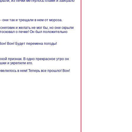
ткрыли, из печки метнулось пламя и заиграло
- они так и трещали в нем от мороза.
неговик и желать не мог бы, но они скрыли
н тосковал о печке! Он был положительно
. Вон! Вон! Будет перемена погоды!
лохой признак. В одно прекрасное утро он
шки и укрепили его.
шевелилось в нем! Теперь все прошло! Вон!