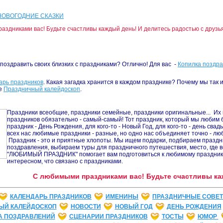
НОВОГОДНИЕ СКАЗКИ
аздниками вас! Будьте счастливы каждый день! И делитесь радостью с друзья
поздравить своих близких с праздниками? Отлично! Для вас -
Копилка поздр
арь праздников
. Какая загадка хранится в каждом празднике? Почему мы так и
е
Праздничный калейдоскоп
.
Праздники всеобщие, праздники семейные, праздники оригинальные... Их м
праздников обязательно - самый-самый! Тот праздник, который мы любим 
праздник - День Рождения, для кого-то - Новый Год, для кого-то - день сва
всех нас любимые праздники - разные, но одно нас объединяет точно - лю
Праздник - это и приятные хлопоты. Мы ищем подарки, подбираем празд
поздравления, выбираем туры для праздничного путешествия, место, где в
"ЛЮБИМЫЙ ПРАЗДНИК" помогает вам подготовиться к любимому празднику,
интересном, что связано с праздниками.
С любимыми праздниками вас! Будьте счастливы ка
КАЛЕНДАРЬ ПРАЗДНИКОВ
ИМЕНИНЫ
ПРАЗДНИЧНЫЕ СОВЕ
ЫЙ КАЛЕЙДОСКОП
НОВОСТИ
НОВЫЙ ГОД
ДЕНЬ РОЖДЕНИЯ
А ПОЗДРАВЛЕНИЙ
СЦЕНАРИИ ПРАЗДНИКОВ
ТОСТЫ
ЮМОР