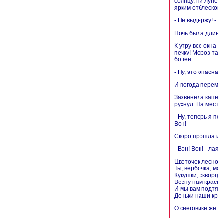
солнцу, ни луне
ярким отблеском
- Не выдержу! -
Ночь была длинн
К утру все окн
печку! Мороз та
болен.
- Ну, это опасн
И погода перем
Зазвенела капел
рухнул. На мест
- Ну, теперь я 
Вон!
Скоро прошла и
- Вон! Вон! - л
Цветочек лесно
Ты, вербочка, 
Кукушки, сквор
Весну нам крас
И мы вам подтя
Деньки наши кр
О снеговике же