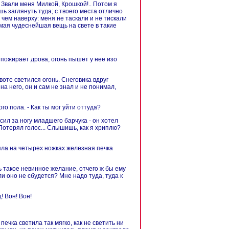
 Звали меня Милкой, Крошкой!.. Потом я
ь заглянуть туда; с твоего места отлично
, чем наверху: меня не таскали и не тискали
амая чудеснейшая вещь на свете в такие
и пожирает дрова, огонь пышет у нее изо
оте светился огонь. Снеговика вдруг
на него, он и сам не знал и не понимал,
ого пола. - Как ты мог уйти оттуда?
сил за ногу младшего барчука - он хотел
! Потерял голос... Слышишь, как я хриплю?
ояла на четырех ножках железная печка
дь такое невинное желание, отчего ж бы ему
и оно не сбудется? Мне надо туда, туда к
! Вон! Вон!
ечка светила так мягко, как не светить ни