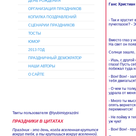
ДЕНЬ РОЖДЕНИЯ
Ганс Христиа
ОРГАНИЗАЦИЯ ПРАЗДНИКОВ
КОПИЛКА ПОЗДРАВЛЕНИЙ
- Так и хрустит
пучеглазое? - Э
СЦЕНАРИИ ПРАЗДНИКОВ
ТОСТЫ
Вместо глаз у н
ЮМОР
На свет он поя
2013 ГОД
Солнце зашло, 
ПРАЗДНИЧНЫЙ ДЕМОКРАТОР
- Ишь, с другой
глаза! Пусть се
НАШИ АВТОРЫ
побежал туда на
О САЙТЕ
- Вон! Вон! - з
тебя двигаться!
- О чем ты толк
удрала от меня
- Много ты мысл
опять вернется
переменится!
Твиты пользователя @lyubimiyprazdni
- Не пойму я те
ПРАЗДНИКИ В ЦИТАТАХ
уж чую!
- Вон! Вон! - п
Праздник - это день, когда вселенная крутится
вокруг тебя, а ты крутишься вокруг вселенной.