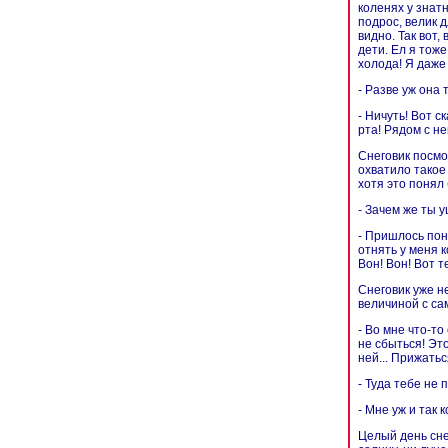
коленях у знат
подрос, велик 
видно. Так вот,
дети. Ел я тож
холода! Я даже 
- Разве уж она 
- Ничуть! Вот с
рта! Рядом с не
Снеговик посмо
охватило такое 
хотя это понял 
- Зачем же ты у
- Пришлось пон
отнять у меня к
Вон! Вон! Вот т
Снеговик уже н
величиной с сам
- Во мне что-то
не сбыться! Эт
ней... Прижатьс
- Туда тебе не 
- Мне уж и так 
Целый день снег