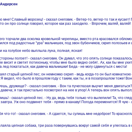
н Андерсен
 во мне! Славный морозец! - сказал снеговик. - Ветер-то, ветер-то так и кусае
то он про солнце говорил, которое как раз заходило. - Впрочем, валяй, валяй! 
его торчали два осколка кровельной черепицы, вместо рта красовался обломок
вился под радостные "ура" мальчишек, под звон бубенчиков, скрип полозьев и 
и на голубое небо выплыла луна, полная, ясная!
 стороны ползет! - сказал снеговик. Он думал, что это опять солнце показалось
бе висит и светит потихоньку, чтобы мне было видно себя!.. Ах, как бы мне ухи
 лед покататься, как давеча мальчишки! Беда - не могу сдвинуться с места!
алаял старый цепной пес; он немножко охрип - ведь когда-то он был комнатною
 Я видел, что было в прошлом году с таким, как ты, и в позапрошлом тоже! Вон
уешь, дружище? - сказал снеговик. - Вон та пучеглазая выучит меня двигаться?
 давеча; я так пристально посмотрел на нее в упор! А теперь вон опять выпол
ишь! - сказал цепной пес. - Ну да, ведь тебя только что вылепили! Та, что гляд
 завтра. Уж оно подвинет тебя - прямо в канаву! Погода переменится! Я чую -
бя что-то! - сказал снеговик. - А сдается, ты сулишь мне недоброе! То красногл
ролаяла цепная собака, три раза повернувшись вокруг самой себя и улеглась в 