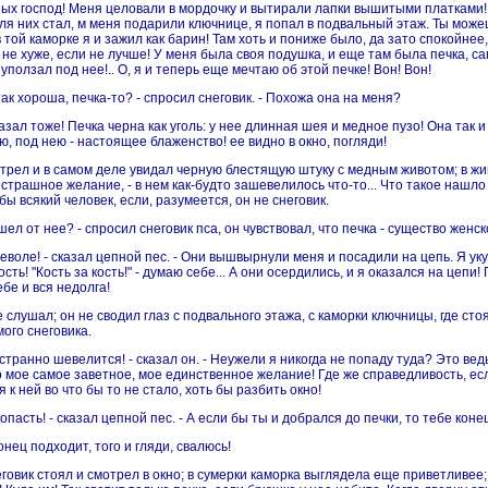
ных господ! Меня целовали в мордочку и вытирали лапки вышитыми платками!
для них стал, м меня подарили ключнице, я попал в подвальный этаж. Ты можеш
 в той каморке я и зажил как барин! Там хоть и пониже было, да зато спокойнее
е не хуже, если не лучше! У меня была своя подушка, и еще там была печка, с
уползал под нее!.. О, я и теперь еще мечтаю об этой печке! Вон! Вон!
так хороша, печка-то? - спросил снеговик. - Похожа она на меня?
казал тоже! Печка черна как уголь: у нее длинная шея и медное пузо! Она так 
ю, под нею - настоящее блаженство! ее видно в окно, погляди!
трел и в самом деле увидал черную блестящую штуку с медным животом; в жив
страшное желание, - в нем как-будто зашевелилось что-то... Что такое нашло 
бы всякий человек, если, разумеется, он не снеговик.
шел от нее? - спросил снеговик пса, он чувствовал, что печка - существо женск
еволе! - сказал цепной пес. - Они вышвырнули меня и посадили на цепь. Я уку
ость! "Кость за кость!" - думаю себе... А они осердились, и я оказался на цепи
ебе и вся недолга!
е слушал; он не сводил глаз с подвального этажа, с каморки ключницы, где ст
ого снеговика.
 странно шевелится! - сказал он. - Неужели я никогда не попаду туда? Это ве
о мое самое заветное, мое единственное желание! Где же справедливость, есл
я к ней во что бы то не стало, хоть бы разбить окно!
попасть! - сказал цепной пес. - А если бы ты и добрался до печки, то тебе конец
конец подходит, того и гляди, свалюсь!
овик стоял и смотрел в окно; в сумерки каморка выглядела еще приветливее; п