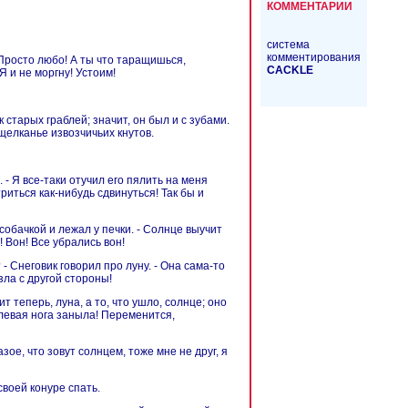
КОММЕНТАРИИ
система
комментирования
т! Просто любо! А ты что таращишься,
CACKL
E
Я и не моргну! Устоим!
 старых граблей; значит, он был и с зубами.
щелканье извозчичьих кнутов.
. - Я все-таки отучил его пялить на меня
триться как-нибудь сдвинуться! Так бы и
 собачкой и лежал у печки. - Солнце выучит
! Вон! Все убрались вон!
 - Снеговик говорил про луну. - Она сама-то
зла с другой стороны!
ит теперь, луна, а то, что ушло, солнце; оно
 левая нога заныла! Переменится,
азое, что зовут солнцем, тоже мне не друг, я
своей конуре спать.