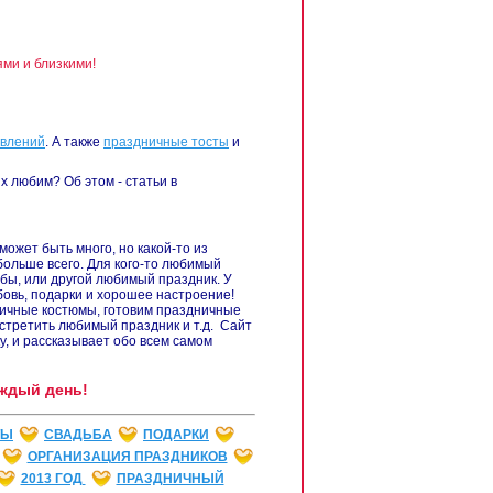
ми и близкими!
авлений
. А также
праздничные тосты
и
х любим? Об этом - статьи в
ожет быть много, но какой-то из
больше всего. Для кого-то любимый
дьбы, или другой любимый праздник. У
бовь, подарки и хорошее настроение!
ничные костюмы, готовим праздничные
стретить любимый праздник и т.д. Сайт
 и рассказывает обо всем самом
ждый день!
ТЫ
СВАДЬБА
ПОДАРКИ
ОРГАНИЗАЦИЯ ПРАЗДНИКОВ
2013 ГОД
ПРАЗДНИЧНЫЙ