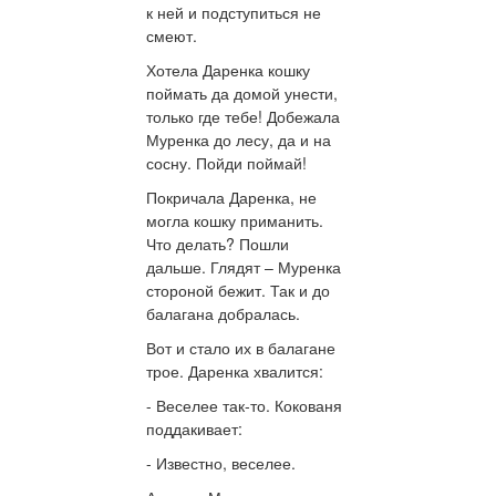
к ней и подступиться не
смеют.
Хотела Даренка кошку
поймать да домой унести,
только где тебе! Добежала
Муренка до лесу, да и на
сосну. Пойди поймай!
Покричала Даренка, не
могла кошку приманить.
Что делать? Пошли
дальше. Глядят – Муренка
стороной бежит. Так и до
балагана добралась.
Вот и стало их в балагане
трое. Даренка хвалится:
- Веселее так-то. Кокованя
поддакивает:
- Известно, веселее.