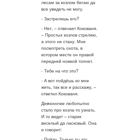
лесам за козлом бегаю да
все увидеть не могу.
- Застрелишь его?
- Нет, – отвечает Кокованя.
– Простых козлов стреляю,
а этого не стану. Мне
посмотреть охота, в
котором месте он правой
передней ножкой топнет.
- Тебе на что это?
- А вот пойдёшь ко мне
жить, так все и расскажу, –
ответил Кокованя.
Девчоночке любопытно
стало про козла-то узнать.
И то видит – старик
веселый да ласковый. Она
и говорит:
- Пойду. Только ты эту