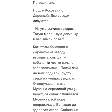
Пр-равильно.
Пошли Кокованя с
Даренкой. Все соседи
дивуются:
- Из ума выжился старик!
Такую маленькую девчонку
в лес зимой повел!
Как стали Кокованя с
Даренкой из заводу
выходить, слышат –
собачонки что-то сильно
забеспокоились. Такой лай
да визг подняли, будто
зверя на улицах увидали.
Оглянулись, – а это
Муренка серединой улицы
бежит, от собак отбивается.
Муренка к той поре
поправилась. Большая да
здоровая стала. Собачонки