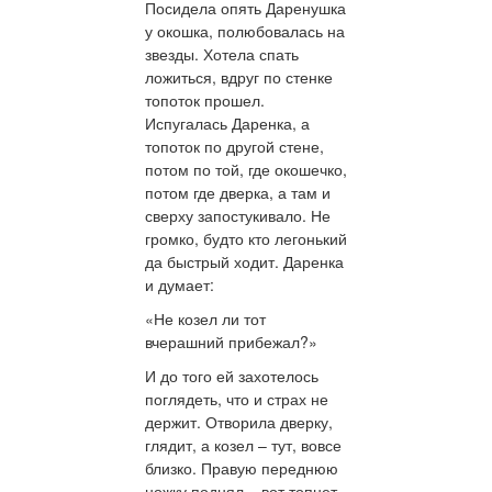
Посидела опять Даренушка
у окошка, полюбовалась на
звезды. Хотела спать
ложиться, вдруг по стенке
топоток прошел.
Испугалась Даренка, а
топоток по другой стене,
потом по той, где окошечко,
потом где дверка, а там и
сверху запостукивало. Не
громко, будто кто легонький
да быстрый ходит. Даренка
и думает:
«Не козел ли тот
вчерашний прибежал?»
И до того ей захотелось
поглядеть, что и страх не
держит. Отворила дверку,
глядит, а козел – тут, вовсе
близко. Правую переднюю
ножку поднял – вот топнет,