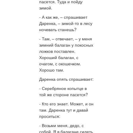
пасется. Туда и пойду
зимой.
- А как же, – спрашивает
Даренка, – зимой-то в лесу
ночевать станешь?
- Там, – отвечает, – у меня
зимний балаган у покосных
ложков поставлен.
Хороший балаган, с
очагом, с окошечком.
Хорошо там.
Даренка опять спрашивает:
- Серебряное копытце в
той же стороне пасется?
- Кто его знает. Может, и он
там. Даренка тут и давай
проситься:
- Возьми меня, дедо, с
собой. Я в балагане сидеть