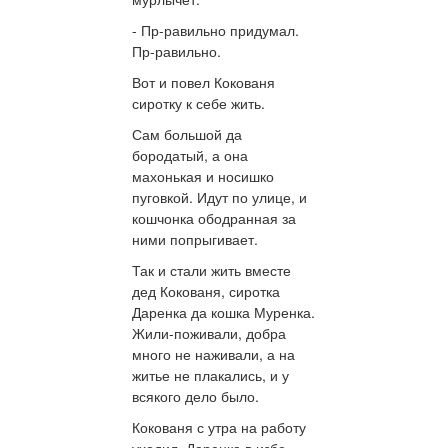
- Пр-равильно придумал.
Пр-равильно.
Вот и повел Кокованя
сиротку к себе жить.
Сам большой да
бородатый, а она
махонькая и носишко
пуговкой. Идут по улице, и
кошчонка ободранная за
ними попрыгивает.
Так и стали жить вместе
дед Кокованя, сиротка
Даренка да кошка Муренка.
Жили-поживали, добра
много не наживали, а на
житье не плакались, и у
всякого дело было.
Кокованя с утра на работу
уходил. Даренка в избе