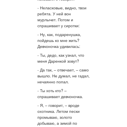
- Неласковые, видно, твои
ребята. У ней вон
мурлычет. Потом и
спрашивает у сиротки:
- Ну, как, подаренушка,
пойдешь ко мне жить?
Девчоночка удивилась:
- Ты, дедо, как узнал, что
меня Даренкой зовут?
- Да так, – отвечает, – само
вышло. Не думал, не гадал,
нечаянно попал.
- Ты хоть кто? –
спрашивает девчоночка.
- Я, – говорит, – вроде
охотника. Летом пески
промываю, золото
добываю, а зимой по