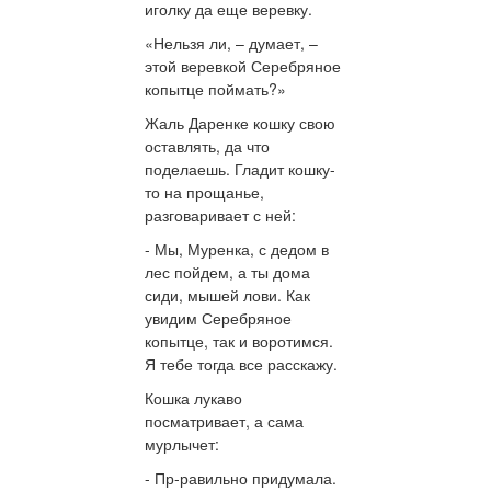
иголку да еще веревку.
«Нельзя ли, – думает, –
этой веревкой Серебряное
копытце поймать?»
Жаль Даренке кошку свою
оставлять, да что
поделаешь. Гладит кошку-
то на прощанье,
разговаривает с ней:
- Мы, Муренка, с дедом в
лес пойдем, а ты дома
сиди, мышей лови. Как
увидим Серебряное
копытце, так и воротимся.
Я тебе тогда все расскажу.
Кошка лукаво
посматривает, а сама
мурлычет:
- Пр-равильно придумала.