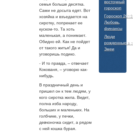
восточный
семья больше десятка.
гороскоп
Сами не досыта едят. Вот
Гороскоп 2013
хозяйка и взъедается на
Любовь,
сиротку, попрекает ее
финансы
куском-то. Та хоть
маленькая, а понимает.
Люди
Обидно ей. Как не пойдет
р
ожденные в г
от такого житья! Да и
Змеи
уговоришь подико.
- И то правда, – отвечает
Кокованя, – уговорю как-
нибудь.
В праздничный день и
пришел он к тем людям, у
кого сиротка жила. Видит,
полна изба народу,
больших и маленьких. На
голбчике, у печки,
девчоночка сидит, а рядом
с ней кошка бурая.