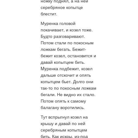
ножку поднял, а на ней
серебряное копытце
блестит.
Муренка головой
покачивает, и козел тоже.
Будто разговаривают.
Потом стали по покосным
ложкам бегать. Бежит-
бежит козел, остановится и
давай копытцем бить.
Myренка подбежит, козел
дальше отскочит и опять
копытцем бьет. Долго они
так-то по покосным ложкам
бегали. Не видно их стало.
Потом опять к самому
балагану воротились.
Тут вспрыгнул козел на
крышу и давай по ней
серебряным копытцем
бить. Как искры, из-под