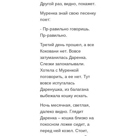
Другой раз, видно, покажет.
Муренка знай свою песенку
поет:
- Пр-равильно говоришь.
Пр-равильно.
Третий день прошел, а все
Коковани нет. Вовсе
затуманилась Даренка.
Слезки запокапывали.
Хотела с Муренкой
поговорить, а ее нет. Тут
вовсе испугалась
Даренушка, из балагана
выбежала кошку искать.
Ночь месячная, светлая,
далеко видно. Глядит
Даренка – кошка близко на
покосном ложке сидит, а
перед ней козел. Стоит,