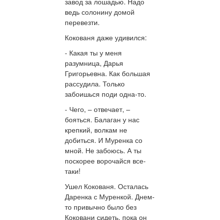
завод за лошадью. Надо
ведь солонину домой
перевезти.
Кокованя даже удивился:
- Какая ты у меня
разумница, Дарья
Григорьевна. Как большая
рассудила. Только
забоишься поди одна-то.
- Чего, – отвечает, –
бояться. Балаган у нас
крепкий, волкам не
добиться. И Муренка со
мной. Не забоюсь. А ты
поскорее ворочайся все-
таки!
Ушел Кокованя. Осталась
Даренка с Муренкой. Днем-
то привычно было без
Коковани сидеть, пока он