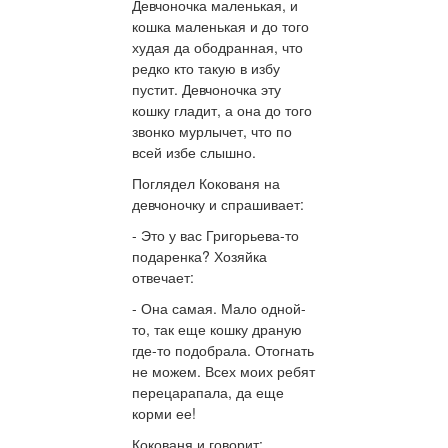
Девчоночка маленькая, и
кошка маленькая и до того
худая да ободранная, что
редко кто такую в избу
пустит. Девчоночка эту
кошку гладит, а она до того
звонко мурлычет, что по
всей избе слышно.
Поглядел Кокованя на
девчоночку и спрашивает:
- Это у вас Григорьева-то
подаренка? Хозяйка
отвечает:
- Она самая. Мало одной-
то, так еще кошку драную
где-то подобрала. Отогнать
не можем. Всех моих ребят
перецарапала, да еще
корми ее!
Кокованя и говорит: