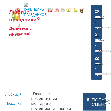
Любите
20
июля
праздники?
-
праздни
Делитесь
с
друзьями!
21
июля
-
праздни
22
июля
-
праздни
Главная
Любимый
ПРАЗДНИЧНЫЙ
ПОПУЛЯ
Праздник
СЦЕНАР
КАЛЕЙДОСКОП
ПРАЗДНИЧНЫЕ СКАЗКИ