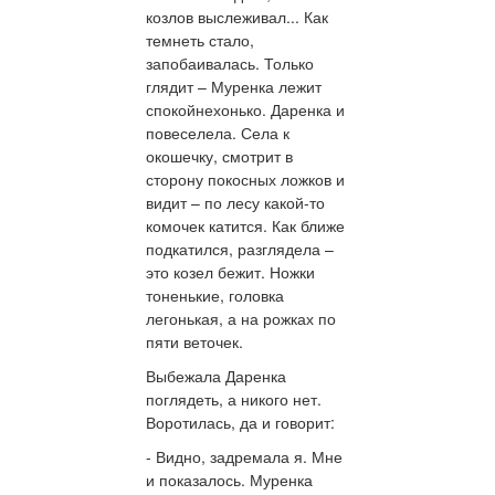
козлов выслеживал... Как
темнеть стало,
запобаивалась. Только
глядит – Муренка лежит
спокойнехонько. Даренка и
повеселела. Села к
окошечку, смотрит в
сторону покосных ложков и
видит – по лесу какой-то
комочек катится. Как ближе
подкатился, разглядела –
это козел бежит. Ножки
тоненькие, головка
легонькая, а на рожках по
пяти веточек.
Выбежала Даренка
поглядеть, а никого нет.
Воротилась, да и говорит:
- Видно, задремала я. Мне
и показалось. Муренка