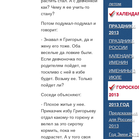
растить стал. А с девчонкой
летом
как? Чему я ее учить-то
стану?
КАЛЕНДА
Потом подумал-подумал и
ПРАЗДНИКИ
говорит:
2013
- Знавал я Григорья, да и
ПРАЗДНИКИ
жену его тоже. Оба
РОССИИ
веселые да ловкие были.
КАЛЕНДАРЬ
Если девчоночка по
ИМЕНИН
родителям пойдет, не
ИМЕНИНЫ В
тоскливо с ней в избе
ИЮЛЕ
будет. Возьму ее. Только
пойдет ли?
ГОРОСКО
2013
Соседи объясняют:
- Плохое житье у нее.
2013 ГОД
Приказчик избу Григорьеву
Предсказания
отдал какому-то горюну и
для России -
велел за это сиротку
2013
кормить, пока не
Год Змеи 2013
подрастет. А у того своя