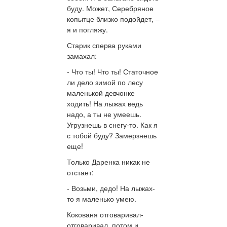
буду. Может, Серебряное
копытце близко подойдет, –
я и погляжу.
Старик сперва руками
замахал:
- Что ты! Что ты! Статочное
ли дело зимой по лесу
маленькой девчонке
ходить! На лыжах ведь
надо, а ты не умеешь.
Угрузнешь в снегу-то. Как я
с тобой буду? Замерзнешь
еще!
Только Даренка никак не
отстает:
- Возьми, дедо! На лыжах-
то я маленько умею.
Кокованя отговаривал-
отговаривал, потом и