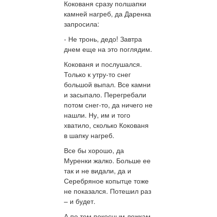
Кокованя сразу полшапки
камней нагреб, да Даренка
запросила:
- Не тронь, дедо! Завтра
днем еще на это поглядим.
Кокованя и послушался.
Только к утру-то снег
большой выпал. Все камни
и засыпало. Перегребали
потом снег-то, да ничего не
нашли. Ну, им и того
хватило, сколько Кокованя
в шапку нагреб.
Все бы хорошо, да
Муренки жалко. Больше ее
так и не видали, да и
Серебряное копытце тоже
не показался. Потешил раз
– и будет.
А по тем покосным ложкам,