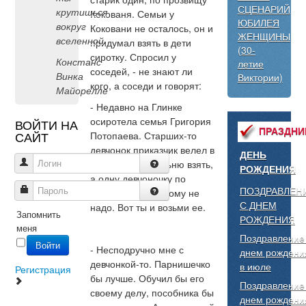
СЦЕНАРИЙ
крутишься
Кокованя. Семьи у
ЮБИЛЕЯ
вокруг
Коковани не осталось, он и
ЖЕНЩИНЫ
вселенной.
придумал взять в дети
(30-
сиротку. Спросил у
Констанс
летие
соседей, - не знают ли
Винка
Виктории)
кого, а соседи и говорят:
Майорелле
- Недавно на Глинке
осиротела семья Григория
ВОЙТИ НА
ПРАЗДНИ
САЙТ
Потопаева. Старших-то
девчонок приказчик велел в
ДЕНЬ
Логин
барскую рукодельню взять,
РОЖДЕНИЯ
а одну девчоночку по
ПОЗДРАВЛЕН
Пароль
шестому году никому не
С ДНЕМ
надо. Вот ты и возьми ее.
Запомнить
РОЖДЕНИЯ
меня
Поздравление
Войти
- Несподручно мне с
днем рождени
девчонкой-то. Парнишечко
в июле
Регистрация
бы лучше. Обучил бы его
Поздравление
своему делу, пособника бы
днем рождени