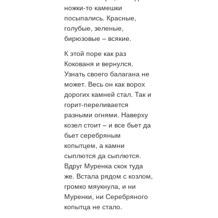
ножки-то камешки
посыпались. Красные,
голубые, зеленые,
бирюзовые – всякие.
К этой поре как раз
Кокованя и вернулся.
Узнать своего балагана не
может. Весь он как ворох
дорогих камней стал. Так и
горит-переливается
разными огнями. Наверху
козел стоит – и все бьет да
бьет серебряным
копытцем, а камни
сыплются да сыплются.
Вдруг Муренка скок туда
же. Встала рядом с козлом,
громко мяукнула, и ни
Муренки, ни Серебряного
копытца не стало.