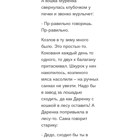
А кошка Муренка
свернулась клубочком у
печки и звонко мурлычет:
- Пр-равильно говоришь.
Пр-равильно.
Козлов в ту зиму много
было. Это простых-то.
Кокованя каждый день то
одного, то двух к балагану
притаскивал. Шкурок у них
накопилось, козлиного
мяса насолили – на ручных
санках не увезти. Надо бы
в завод за лошадью
сходить, да как Даренку с
кошкой в лесу оставить! А
Даренка попривыкла в
лесу-то. Сама говорит
старику:
- Дедо, сходил бы ты в