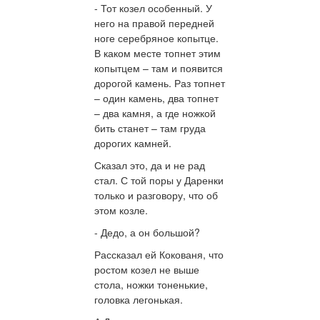
- Тот козел особенный. У
него на правой передней
ноге серебряное копытце.
В каком месте топнет этим
копытцем – там и появится
дорогой камень. Раз топнет
– один камень, два топнет
– два камня, а где ножкой
бить станет – там груда
дорогих камней.
Сказал это, да и не рад
стал. С той поры у Даренки
только и разговору, что об
этом козле.
- Дедо, а он большой?
Рассказал ей Кокованя, что
ростом козел не выше
стола, ножки тоненькие,
головка легонькая.