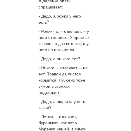
А Даренка опять
спрашивает:
- Дедо, а рожки у него
есть?
- Рожки-то, – отвечает, – у
него отменные. У простых
козлов на две веточки, а у
него на пять веток.
- Дедо, а он кого ест?
- Никого, – отвечает, – не
ест. Травой да листом
кормится. Ну, сено тоже
зимой в стожках
подъедает.
- Дедо, а шерстка у него
какая?
- Летом, – отвечает, –
буренькая, как вот у
Муренки нашей, а зимой