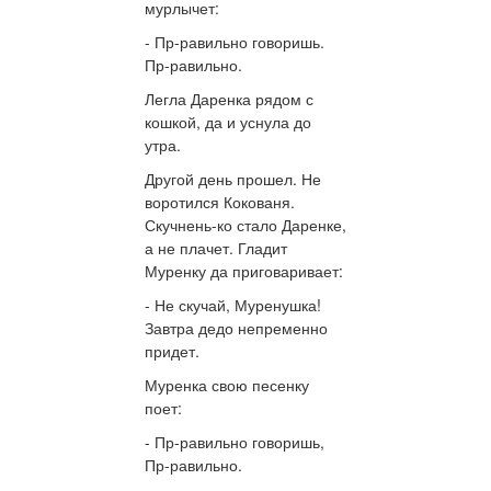
мурлычет:
- Пр-равильно говоришь.
Пр-равильно.
Легла Даренка рядом с
кошкой, да и уснула до
утра.
Другой день прошел. Не
воротился Кокованя.
Скучнень-ко стало Даренке,
а не плачет. Гладит
Муренку да приговаривает:
- Не скучай, Муренушка!
Завтра дедо непременно
придет.
Муренка свою песенку
поет:
- Пр-равильно говоришь,
Пр-равильно.