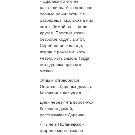
- Сдалека-то его не
разглядишь. У всех козлов
осенью рожки есть. Не
разберешь, сколько на них
веток. Зимой вот – дело
другое. Простые козлы
безрогие ходят, а этот,
Серебряное копытце,
всегда с рожками, хоть
летом, хоть зимой. Тогда
его сдалека признать
можно.
Этим и отговорился.
Осталась Даренка дома, а
Кокованя в лес ушел.
Дней через пять воротился
Кокованя домой,
рассказывает Даренке:
- Ныне в Полдневской
стороне много козлов