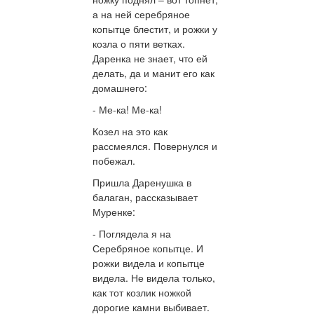
а на ней серебряное
копытце блестит, и рожки у
козла о пяти ветках.
Даренка не знает, что ей
делать, да и манит его как
домашнего:
- Ме-ка! Ме-ка!
Козел на это как
рассмеялся. Повернулся и
побежал.
Пришла Даренушка в
балаган, рассказывает
Муренке:
- Поглядела я на
Серебряное копытце. И
рожки видела и копытце
видела. Не видела только,
как тот козлик ножкой
дорогие камни выбивает.