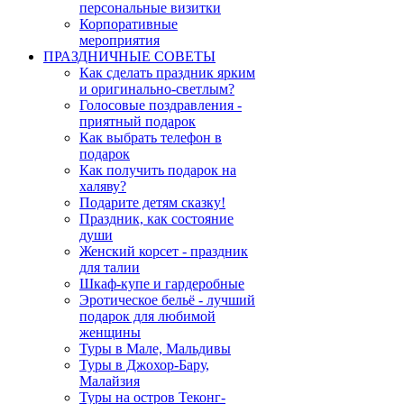
персональные визитки
Корпоративные
мероприятия
ПРАЗДНИЧНЫЕ СОВЕТЫ
Как сделать праздник ярким
и оригинально-светлым?
Голосовые поздравления -
приятный подарок
Как выбрать телефон в
подарок
Как получить подарок на
халяву?
Подарите детям сказку!
Праздник, как состояние
души
Женский корсет - праздник
для талии
Шкаф-купе и гардеробные
Эротическое бельё - лучший
подарок для любимой
женщины
Туры в Мале, Мальдивы
Туры в Джохор-Бару,
Малайзия
Туры на остров Теконг-