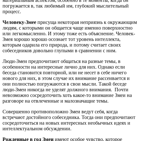
материальным аспектом, особенно в те моменты, когда он
погружается в, так любимый им, глубокий мыслительный
процесс.
Человеку-Змее
присуща некоторая неприязнь к окружающим
людям, с которыми он общается чаще именно поверхностно
или легкомысленно. И этому тоже есть объяснение. Человек-
Змея хорошо хорошо осознает тот уровень интеллекта,
которым одарила его природа, и потому считает своих
собеседников довольно глупыми в сравнении с ним.
Люди-Змеи предпочитают общаться на разные темы, в
особенности на интересные лично для них. Однако если
беседа становится повторной, или не несет в себе ничего
нового для них, в этом случае их внимание рассеивается и
они полностью погружаются в свои мысли. Такой беседе
люди-Змеи никогда не уделят должного внимания. Почти
невозможно сосредоточить хоть какое-то внимание Змеи на
разговоре на отвлеченные и малозначащие темы.
Совершенно противоположно Змеи ведут себя, когда
встречают достойного собеседника. Тогда они предпочитают
сосредоточиться на новых интересных необычных идеях и
интеллектуальном обсуждении.
Рожденные в год Змеи
имеют особое чувство, которое