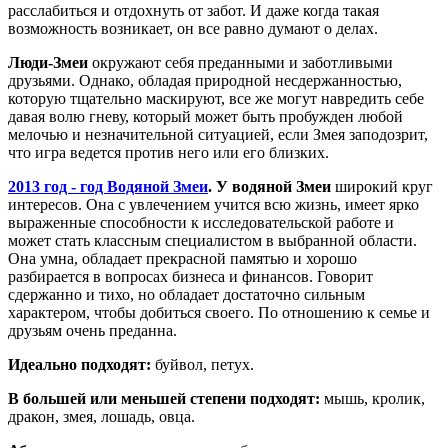
расслабиться и отдохнуть от забот. И даже когда такая
возможность возникает, он все равно думают о делах.
Люди-Змеи
окружают себя преданными и заботливыми
друзьями. Однако, обладая природной несдержанностью,
которую тщательно маскируют, все же могут навредить себе
давая волю гневу, который может быть пробужден любой
мелочью и незначительной ситуацией, если Змея заподозрит,
что игра ведется против него или его близких.
2013 год - год Водяной Змеи
. У водяной Змеи
широкий круг
интересов. Она с увлечением учится всю жизнь, имеет ярко
выраженные способности к исследовательской работе и
может стать классным специалистом в выбранной области.
Она умна, обладает прекрасной памятью и хорошо
разбирается в вопросах бизнеса и финансов. Говорит
сдержанно и тихо, но обладает достаточно сильным
характером, чтобы добиться своего. По отношению к семье и
друзьям очень преданна.
Идеально подходят:
буйвол, петух.
В большей или меньшей степени подходят:
мышь, кролик,
дракон, змея, лошадь, овца.