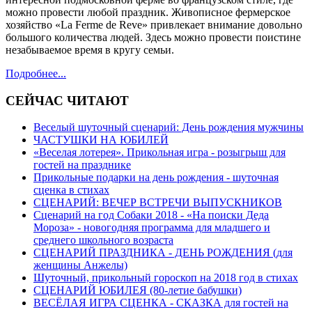
можно провести любой праздник. Живописное фермерское
хозяйство «La Ferme de Reve» привлекает внимание довольно
большого количества людей. Здесь можно провести поистине
незабываемое время в кругу семьи.
Подробнее...
СЕЙЧАС ЧИТАЮТ
Веселый шуточный сценарий: День рождения мужчины
ЧАСТУШКИ НА ЮБИЛЕЙ
«Веселая лотерея». Прикольная игра - розыгрыш для
гостей на празднике
Прикольные подарки на день рождения - шуточная
сценка в стихах
СЦЕНАРИЙ: ВЕЧЕР ВСТРЕЧИ ВЫПУСКНИКОВ
Сценарий на год Собаки 2018 - «На поиски Деда
Мороза» - новогодняя программа для младшего и
среднего школьного возраста
СЦЕНАРИЙ ПРАЗДНИКА - ДЕНЬ РОЖДЕНИЯ (для
женщины Анжелы)
Шуточный, прикольный гороскоп на 2018 год в стихах
СЦЕНАРИЙ ЮБИЛЕЯ (80-летие бабушки)
ВЕСЁЛАЯ ИГРА СЦЕНКА - СКАЗКА для гостей на