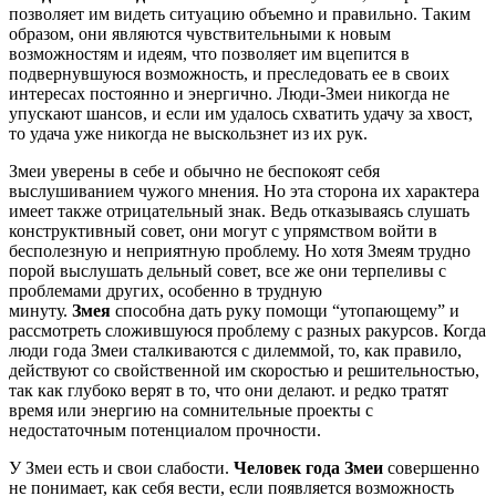
позволяет им видеть ситуацию объемно и правильно. Таким
образом, они являются чувствительными к новым
возможностям и идеям, что позволяет им вцепится в
подвернувшуюся возможность, и преследовать ее в своих
интересах постоянно и энергично. Люди-Змеи никогда не
упускают шансов, и если им удалось схватить удачу за хвост,
то удача уже никогда не выскользнет из их рук.
Змеи уверены в себе и обычно не беспокоят себя
выслушиванием чужого мнения. Но эта сторона их характера
имеет также отрицательный знак. Ведь отказываясь слушать
конструктивный совет, они могут с упрямством войти в
бесполезную и неприятную проблему. Но хотя Змеям трудно
порой выслушать дельный совет, все же они терпеливы с
проблемами других, особенно в трудную
минуту.
Змея
способна дать руку помощи “утопающему” и
рассмотреть сложившуюся проблему с разных ракурсов. Когда
люди года Змеи сталкиваются с дилеммой, то, как правило,
действуют со свойственной им скоростью и решительностью,
так как глубоко верят в то, что они делают. и редко тратят
время или энергию на сомнительные проекты с
недостаточным потенциалом прочности.
У Змеи есть и свои слабости.
Человек года Змеи
совершенно
не понимает, как себя вести, если появляется возможность