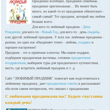
Праздники всеобщие, праздники семейные,
праздники оригинальные…
Их может быть
много, но какой-то из праздников обязательно -
самый-самый! Тот праздник, который мы любим
больше всего.
Для кого-то любимый праздник -
День
Рождения
, для кого-то -
Новый Год
, для кого-то - день
свадьбы
,
или другой любимый праздник. У всех нас любимые праздники -
разные, но одно нас объединяет точно - любовь,
подарки
и
хорошее настроение!
Праздник - это и приятные хлопоты. Мы ищем подарки,
подбираем праздничные костюмы, готовим
праздничные
поздравления
, выбираем туры для праздничного путешествия,
место, где встретить любимый праздник и т. д.
Сайт "ЛЮБИМЫЙ ПРАЗДНИК" помогает вам подготовиться к
любимому празднику, дает
праздничные советы
и рассказывает
обо всем самом интересном, что связано с праздниками.
С любимыми праздниками вас! Будьте счастливы
каждый день!