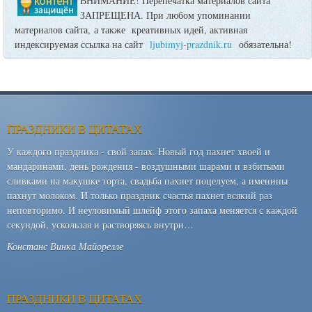
ВНИМАНИЕ! Перепечатка материалов сайта
ЗАПРЕЩЕНА. При любом упоминании
материалов сайта, а также креативных идей, активная
индексируемая ссылка на сайт
ljubimyj-prazdnik.ru
обязательна!
ПРАЗДНИКИ В ЦИТАТАХ
У каждого праздника - свой запах. Новый год пахнет хвоей и
мандаринами, день рождения - воздушными шарами и взбитыми
сливками на макушке торта, свадьба пахнет поцелуем, а именины
пахнут молоком. И только праздник счастья пахнет всякий раз
неповторимо. И неуловимый шлейф этого запаха меняется с каждой
секундой, ускользая и растворяясь внутри…
Констанс Винка Майорелле
ПРАЗДНИКИ В ЦИТАТАХ