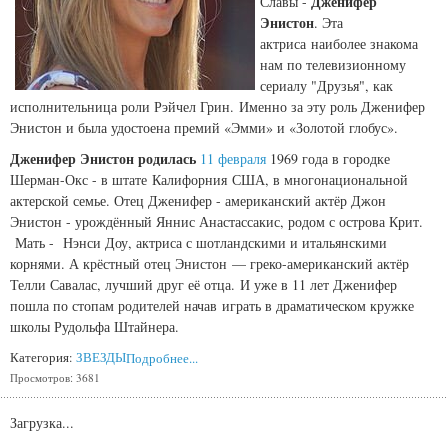
Дженифер
Славы -
Энистон
. Эта
актриса
наиболее знакома
нам по телевизионному
сериалу "Друзья", как
исполнительница роли
Рэйчел Грин.
Именно за эту роль Дженифер
Энистон и была удостоена премий «
Эмми
» и «
Золотой глобус
».
Дженифер Энистон родилась
11 февраля
1969 года в городке
Шерман-Окс - в штате Калифорния США, в многонациональной
актерской семье. Отец Дженифер - американский актёр Джон
Энистон - урождённый Яннис Анастассакис, родом с острова Крит.
Мать - Нэнси Доу, актриса с шотландскими и итальянскими
корнями. А крёстный отец Энистон — греко-американский актёр
Телли Савалас
, лучший друг её отца. И уже в 11 лет Дженифер
пошла по стопам родителей начав играть в драматическом кружке
школы Рудольфа Штайнера.
Категория:
ЗВЕЗДЫ
Подробнее...
Просмотров: 3681
Загрузка...