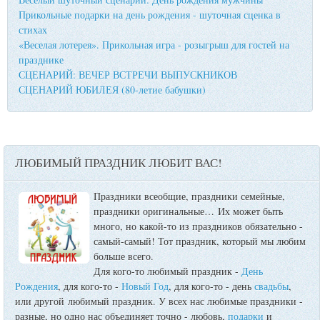
Прикольные подарки на день рождения - шуточная сценка в
стихах
«Веселая лотерея». Прикольная игра - розыгрыш для гостей на
празднике
СЦЕНАРИЙ: ВЕЧЕР ВСТРЕЧИ ВЫПУСКНИКОВ
СЦЕНАРИЙ ЮБИЛЕЯ (80-летие бабушки)
ЛЮБИМЫЙ ПРАЗДНИК ЛЮБИТ ВАС!
Праздники всеобщие, праздники семейные,
праздники оригинальные…
Их может быть
много, но какой-то из праздников обязательно -
самый-самый! Тот праздник, который мы любим
больше всего.
Для кого-то любимый праздник -
День
Рождения
, для кого-то -
Новый Год
, для кого-то - день
свадьбы
,
или другой любимый праздник. У всех нас любимые праздники -
разные, но одно нас объединяет точно - любовь,
подарки
и