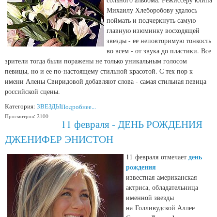
Михаилу Хлеборобову удалось
поймать и подчеркнуть самую
главную изюминку восходящей
звезды - ее неповторимую тонкость
во всем - от звука до пластики. Все
зрители тогда были поражены не только уникальным голосом
певицы, но и ее по-настоящему стильной красотой. С тех пор к
имени Алены Свиридовой добавляют слова - самая стильная певица
российской сцены.
Категория:
ЗВЕЗДЫ
Подробнее...
Просмотров: 2100
11 февраля - ДЕНЬ РОЖДЕНИЯ
ДЖЕНИФЕР ЭНИСТОН
день
11 февраля
отмечает
рождения
известная американская
актриса, обладательница
именной звезды
на
Голливудской Аллее