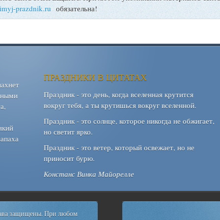
bimyj-prazdnik.ru
обязательна!
ПРАЗДНИКИ В ЦИТАТАХ
пахнет
Праздник - это день, когда вселенная крутится
шными
вокруг тебя, а ты крутишься вокруг вселенной.
а,
Праздник - это солнце, которое никогда не обжигает,
який
но светит ярко.
запаха
Праздник - это ветер, который освежает, но не
приносит бурю.
Констанс Винка Майорелле
рава защищены. При любом