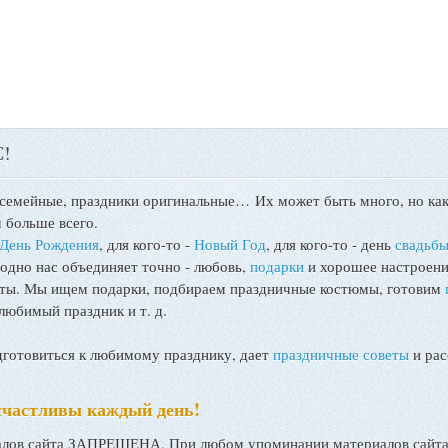
!
 семейные, праздники оригинальные…
Их может быть много, но как
 больше всего.
День Рождения
, для кого-то -
Новый Год
, для кого-то - день
свадьб
 одно нас объединяет точно - любовь,
подарки
и хорошее настроени
поты. Мы ищем подарки, подбираем праздничные костюмы, готовим
любимый праздник и т. д.
товиться к любимому празднику, дает
праздничные советы
и рас
счастливы каждый день!
ов сайта ЗАПРЕЩЕНА. При любом упоминании материалов сайта, 