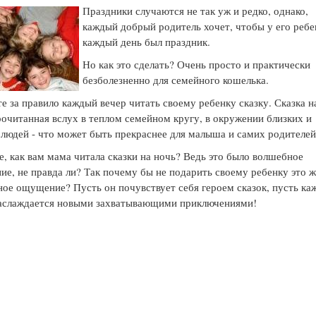
Праздники случаются не так уж и редко, однако,
каждый добрый родитель хочет, чтобы у его ребе
каждый день был праздник.
Но как это сделать? Очень просто и практически
безболезненно для семейного кошелька.
е за правило каждый вечер читать своему ребенку сказку. Сказка н
рочитанная вслух в теплом семейном кругу, в окружении близких и
людей - что может быть прекраснее для малыша и самих родителей
, как вам мама читала сказки на ночь? Ведь это было волшебное
е, не правда ли? Так почему бы не подарить своему ребенку это 
ое ощущение? Пусть он почувствует себя героем сказок, пусть к
наслаждается новыми захватывающими приключениями!