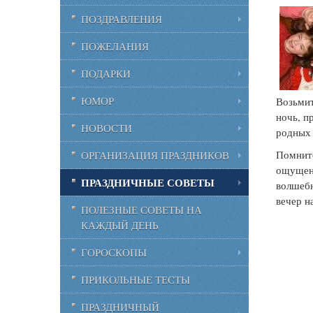
ПОЗДРАВЛЕНИЯ
ПОЖЕЛАНИЯ
ПОДАРКИ
ЮМОР
Возьмит
ночь, п
НОВОСТИ
родных 
Помните
ОРГАНИЗАЦИЯ ПРАЗДНИКОВ
ощущени
ПРАЗДНИЧНЫЕ СОВЕТЫ
волшебн
вечер 
ПОЛЕЗНЫЕ СОВЕТЫ НА
КАЖДЫЙ ДЕНЬ
ГОРОСКОПЫ
ПРИКОЛЬНЫЕ ТЕСТЫ
ПРАЗДНИЧНЫЙ