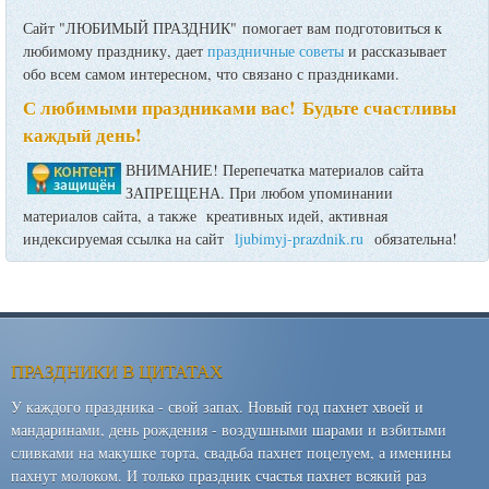
Сайт "ЛЮБИМЫЙ ПРАЗДНИК" помогает вам подготовиться к
любимому празднику, дает
праздничные советы
и рассказывает
обо всем самом интересном, что связано с праздниками.
С любимыми праздниками вас! Будьте счастливы
каждый день!
ВНИМАНИЕ! Перепечатка материалов сайта
ЗАПРЕЩЕНА. При любом упоминании
материалов сайта, а также креативных идей, активная
индексируемая ссылка на сайт
ljubimyj-prazdnik.ru
обязательна!
ПРАЗДНИКИ В ЦИТАТАХ
У каждого праздника - свой запах. Новый год пахнет хвоей и
мандаринами, день рождения - воздушными шарами и взбитыми
сливками на макушке торта, свадьба пахнет поцелуем, а именины
пахнут молоком. И только праздник счастья пахнет всякий раз