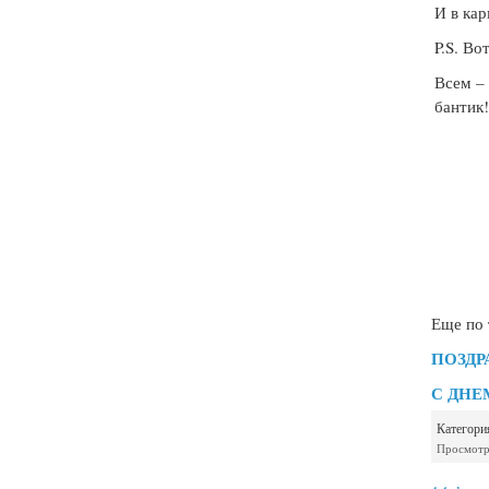
И в кар
P.S. Во
Всем –
бантик
Еще по
ПОЗДР
С ДНЕ
Категори
Просмотр