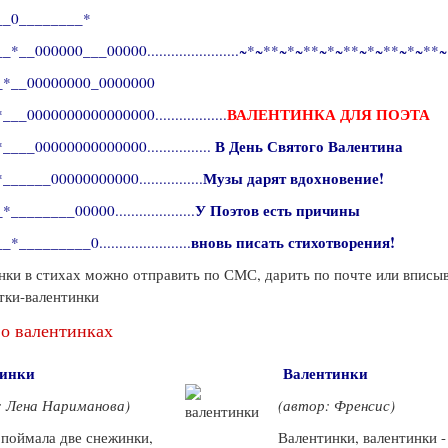
__0________*
_*__000000___00000.......................~*~**~*~**~*~**~*~**~*~**
_*__00000000_0000000
ВАЛЕНТИНКА ДЛЯ ПОЭТА
__0000000000000000..................
В День Святого Валентина
___00000000000000................
Музы дарят вдохновение!
_____00000000000................
У Поэтов есть причины
________00000....................
вновь писать стихотворения!
_________0.......................
нки в стихах можно отправить по СМС, дарить по почте или вписы
тки-валентинки
о валентинках
тинки
Валентинки
: Лена Нариманова)
(автор: Френсис)
мала две снежинки,
Валентинки, валентинки -