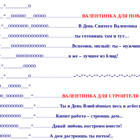
__*_________0
ВАЛЕНТИНКА ДЛЯ ПОВ
__000000___00000.............................
В День Святого Валентина
__00000000_0000000.......................
ты готовишь там и тут…
__0000000000000000.....................
Вспомни, милый: ты – мужчин
___00000000000000.....................
я же – лучшее из блюд!
_____00000000000....................
_*________00000
*_________0..................................~*~**~*~**~*~**~*~**~*~**~
0___00000___*
ВАЛЕНТИНКА ДЛЯ СТРОИТЕЛЯ
0000000___*.......................
Ты в День Влюблённых весь в асбест
00000000____*...................
Кипит работа – строишь дом...
0000000_____*................
Давай любовь построим вместе!
000000_____*...............
А дом достроишь ты потом!..
000_______*...............