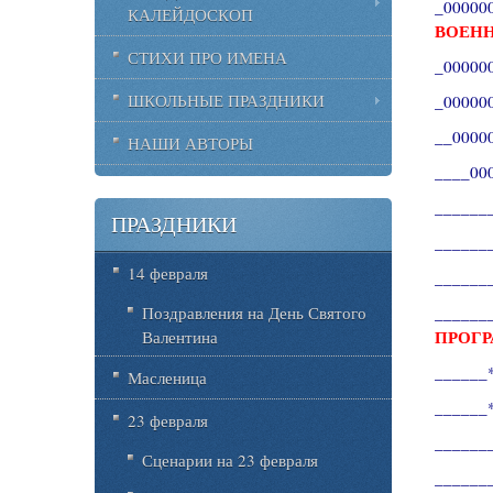
_000000__
КАЛЕЙДОСКОП
ВОЕН
СТИХИ ПРО ИМЕНА
_00000000
ШКОЛЬНЫЕ ПРАЗДНИКИ
_00000000
__0000000
НАШИ АВТОРЫ
____00000
______
ПРАЗДНИКИ
________
14 февраля
______
_______*
Поздравления на День Святого
ПРОГ
Валентина
______*
Масленица
______*
23 февраля
_______*
Сценарии на 23 февраля
________