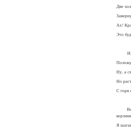
Две хо
Заверну
Ах! Кр
Это б
И, те
Положу
Ну, а с
Но рас
С горя
Вся в
корзин
Я шага