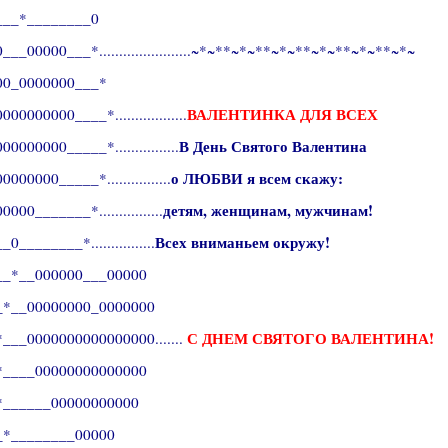
___*________0
___00000___*.......................~*~**~*~**~*~**~*~**~*~**~*~
00_0000000___*
ВАЛЕНТИНКА ДЛЯ ВСЕХ
00000000____*..................
В День Святого Валентина
0000000_____*................
о ЛЮБВИ я всем скажу:
000000_____*................
детям, женщинам, мужчинам!
000_______*................
Всех вниманьем окружу!
0________*................
__*__000000___00000
_*__00000000_0000000
С ДНЕМ СВЯТОГО ВАЛЕНТИНА!
___0000000000000000.......
*____00000000000000
*______00000000000
_*________00000