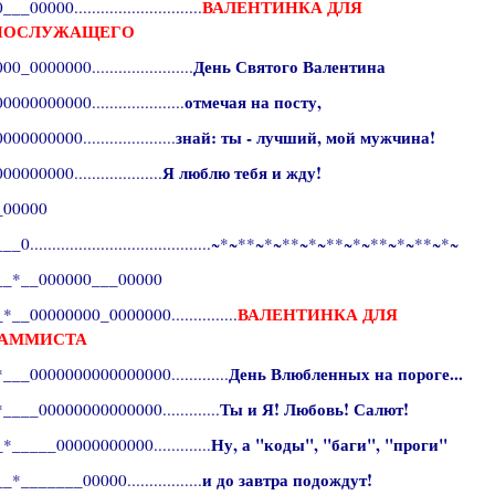
ВАЛЕНТИНКА ДЛЯ
_00000.............................
НОСЛУЖАЩЕГО
День Святого Валентина
_0000000.......................
отмечая на посту,
00000000.....................
знай: ты - лучший, мой мужчина!
0000000.....................
Я люблю тебя и жду!
000000....................
_00000
_0.........................................~*~**~*~**~*~**~*~**~*~**~*~
__*__000000___00000
ВАЛЕНТИНКА ДЛЯ
__00000000_0000000...............
РАММИСТА
День Влюбленных на пороге...
___0000000000000000.............
Ты и Я! Любовь! Салют!
____00000000000000.............
Ну, а "коды", "баги", "проги"
_____00000000000.............
и до завтра подождут!
*_______00000.................