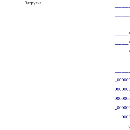
Загрузка...
______
________*
_______*
______*_
______*_
______*_
______
________
_00000
00000000_
00000000
_0000000
___00000
______00