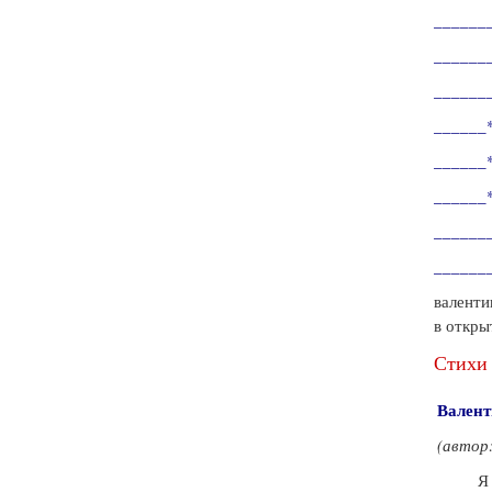
______
_______
______
______*_
______*_
______*_
_______*
________*
валенти
в откры
Стихи 
Вален
(автор
Я пой