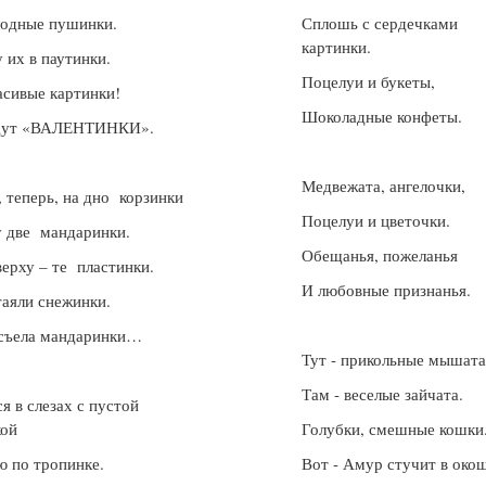
лодные пушинки.
Сплошь с сердечками
картинки.
 их в паутинки.
Поцелуи и букеты,
асивые картинки!
Шоколадные конфеты.
удут «ВАЛЕНТИНКИ».
Медвежата, ангелочки,
перь, на дно корзинки
Поцелуи и цветочки.
 две мандаринки.
Обещанья, пожеланья
верху – те пластинки.
И любовные признанья.
таяли снежинки.
 съела мандаринки…
Тут - прикольные мышата
Там - веселые зайчата.
 слезах с пустой
кой
Голубки, смешные кошки
ю по тропинке.
Вот - Амур стучит в око