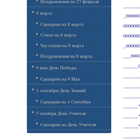
Поздравления на 23 февраля
______
8 марта
_000000
Сценарии на 8 марта
000000
Стихи на 8 марта
00000000
Частушки на 8 марта
_0000000
___00000
Поздравления на 8 марта
______00
9 мая День Победы
________
Сценарии на 9 Мая
______
1 сентября День Знаний
______
Сценарии на 1 Сентября
______*
5 октября День Учителя
______
Сценарии на День Учителя
______
______