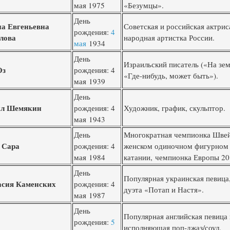
мая 1975
«Безумцы».
День
на Евгеньевна
Советская и российская актриса
рождения:
4
лова
народная артистка России.
мая
1934
День
Израильский писатель («На зем
Оз
рождения: 4
«Где-нибудь, может быть»).
мая 1939
День
л Шемякин
рождения: 4
Художник, график, скульптор.
мая 1943
День
Многократная чемпионка Швей
 Сара
рождения: 4
женском одиночном фигурном
мая 1984
катании, чемпионка Европы 20
День
Популярная украинская певица
асия Каменских
рождения: 4
дуэта «Потап и Настя».
мая 1987
День
Популярная английская певица 
рождения:
5
исполняющая поп-джаз/соул.