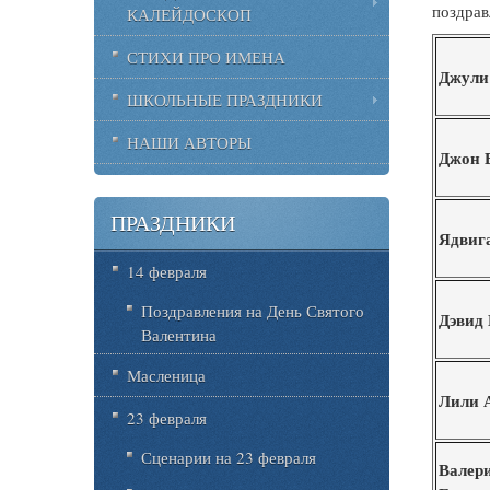
поздрав
КАЛЕЙДОСКОП
СТИХИ ПРО ИМЕНА
Джули
ШКОЛЬНЫЕ ПРАЗДНИКИ
НАШИ АВТОРЫ
Джон 
ПРАЗДНИКИ
Ядвиг
14 февраля
Поздравления на День Святого
Дэвид
Валентина
Масленица
Лили 
23 февраля
Сценарии на 23 февраля
Валер