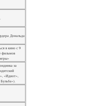
.
ардера Дональда
ся в кино с 9
ле фильмов
 игры»
ондинка за
андитский
», «Идиот»,
 Бульба»).