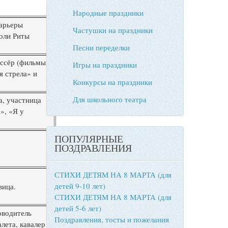
Народные праздники
карьеры
Частушки на праздники
оли Риты
Песни переделки
иссёр (фильмы
Игры на праздники
 стрела» и
Конкурсы на праздники
Для школьного театра
а, участница
», «Я у
.
ПОПУЛЯРНЫЕ
ПОЗДРАВЛЕНИЯ
СТИХИ ДЕТЯМ НА 8 МАРТА (для
детей 9-10 лет)
вица.
СТИХИ ДЕТЯМ НА 8 МАРТА (для
детей 5-6 лет)
оводитель
Поздравления, тосты и пожелания
лета, кавалер