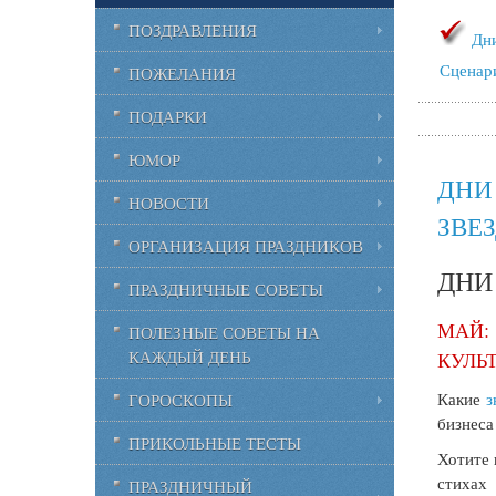
ПОЗДРАВЛЕНИЯ
Дн
Сценар
ПОЖЕЛАНИЯ
ПОДАРКИ
ЮМОР
ДНИ
НОВОСТИ
ЗВЕ
ОРГАНИЗАЦИЯ ПРАЗДНИКОВ
ДНИ
ПРАЗДНИЧНЫЕ СОВЕТЫ
МАЙ:
ПОЛЕЗНЫЕ СОВЕТЫ НА
КАЖДЫЙ ДЕНЬ
КУЛЬ
Какие
з
ГОРОСКОПЫ
бизнеса
ПРИКОЛЬНЫЕ ТЕСТЫ
Хотите 
стихах 
ПРАЗДНИЧНЫЙ