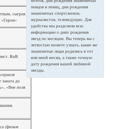
поэтов, дни рождения знаменитых
певцов и певиц, дни рождения
знаменитых спортсменов,
стным, сыграв
журналистов, телеведущих. Для
е «Герои»
удобства мы разделили всю
информацию о днях рождения
звезд по месяцам. Вы теперь вы с
легкостью можете узнать, какие же
знаменитые люди родились в тот
лист, RnB
или иной месяц, а также точную
дату рождения вашей любимой
звезды.
 сериале
 заката до
ь», «Вне поля
вишник
са (фильм