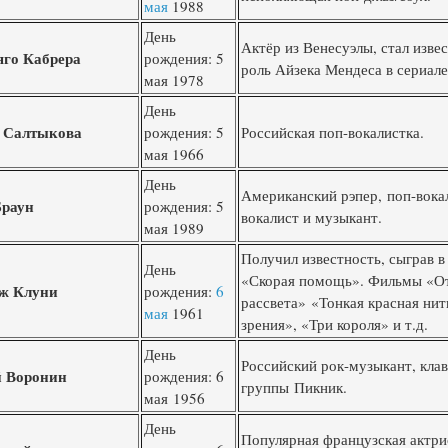
мая
1988
День
Актёр из Венесуэлы, стал изве
яго Кабрера
рождения: 5
роль Айзека Мендеса в сериал
мая 1978
День
 Салтыкова
рождения: 5
Российская поп-вокалистка.
мая 1966
День
Американский рэпер, поп-вока
Браун
рождения: 5
вокалист и музыкант.
мая 1989
Получил известность, сыграв в
День
«Скорая помощь». Фильмы «От
ж Клуни
рождения:
6
рассвета» «Тонкая красная нит
мая
1961
зрения», «Три короля» и т.д.
День
Российский рок-музыкант, кла
й Воронин
рождения: 6
группы Пикник.
мая 1956
День
Популярная французская актри