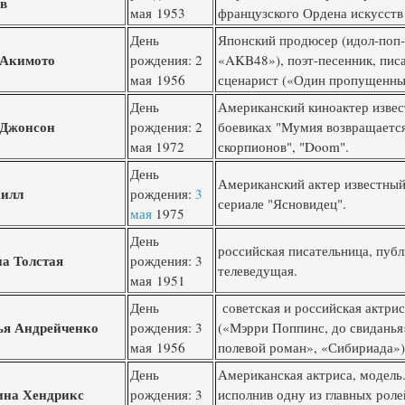
ев
мая 1953
французского Ордена искусств
День
Японский продюсер (идол-поп
 Акимото
рождения: 2
«AKB48»), поэт-песенник, писа
мая 1956
сценарист («Один пропущенны
День
Американский киноактер извес
 Джонсон
рождения: 2
боевиках "Мумия возвращается
мая 1972
скорпионов", "Doom".
День
Американский актер известный
Хилл
рождения:
3
сериале "Ясновидец".
мая
1975
День
российская писательница, публ
на Толстая
рождения: 3
телеведущая.
мая 1951
День
советская и российская актрис
ья Андрейченко
рождения: 3
(«Мэрри Поппинс, до свиданья
мая 1956
полевой роман», «Сибириада»)
День
Американская актриса, модель.
ина Хендрикс
рождения: 3
исполнив одну из главных роле