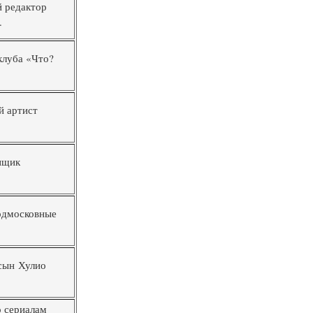
й редактор
.
клуба «Что?
й артист
нщик
одмосковные
сын Хулио
о сериалам