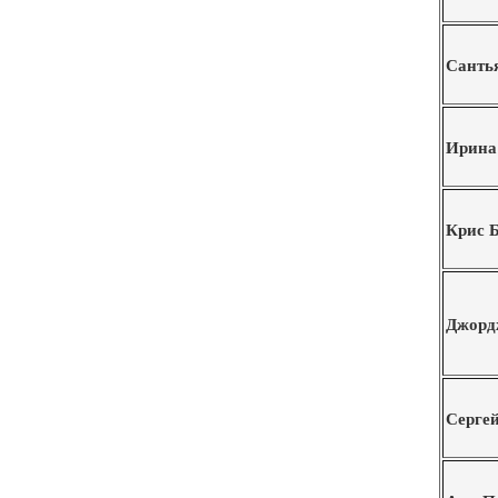
Санть
Ирина
Крис 
Джорд
Серге