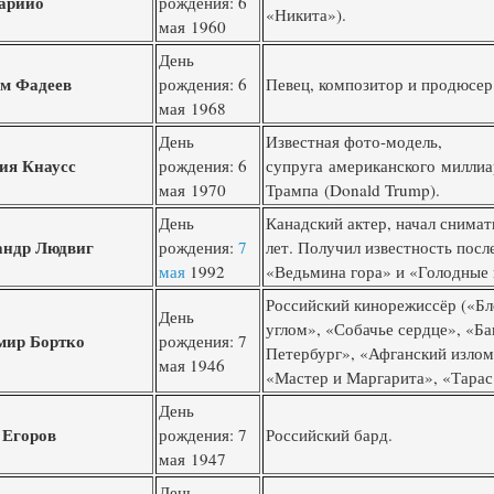
арийо
рождения: 6
«Никита»).
мая 1960
День
м Фадеев
рождения: 6
Певец, композитор и продюсер
мая 1968
День
Известная фото-модель,
ия Кнаусс
рождения: 6
супруга американского милли
мая 1970
Трампа (
Donald Trump
).
День
Канадский актер, начал снимать
андр Людвиг
рождения:
7
лет. Получил известность пос
мая
1992
«Ведьмина гора» и «Голодные
Российский кинорежиссёр («Бл
День
углом», «Собачье сердце», «Б
мир Бортко
рождения: 7
Петербург», «Афганский излом
мая 1946
«Мастер и Маргарита», «Тарас
День
 Егоров
рождения: 7
Российский бард.
мая 1947
День