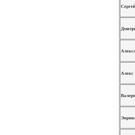
Серге
Дмитр
Алекс
Алекс
Валер
Энрик