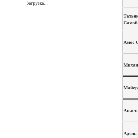
Загрузка...
Татья
Самой
Амос 
Михаи
Майер
Анаст
Адель