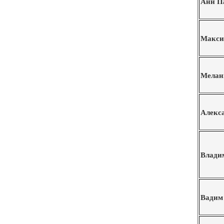
Анн П
Макси
Мелан
Алекс
Влади
Вадим