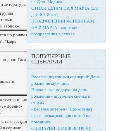
на День Медика
 и литературы.
СТИХИ ДЕТЯМ НА 8 МАРТА (для
-группа
детей 7-8 лет)
тель и
ПОЗДРАВЛЕНИЯ ЖЕНЩИНАМ
й звонок»).
НА 8 МАРТА - короткие
поздравления в стихах
тен по ролям в
", "Царь
ПОПУЛЯРНЫЕ
 по роли Гаса в
СЦЕНАРИИ
Веселый шуточный сценарий: День
ицист и
рождения мужчины
Прикольные подарки на день
рождения - шуточная сценка в
а театра и кино
стихах
», «Военно-
«Веселая лотерея». Прикольная
.
игра - розыгрыш для гостей на
 Стала звездой,
празднике
й в сериале
СЦЕНАРИЙ: ВЕЧЕР ВСТРЕЧИ