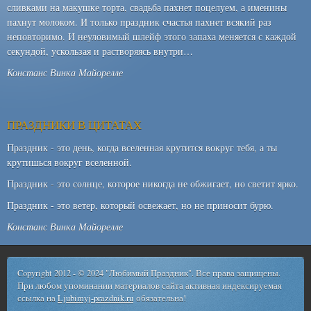
сливками на макушке торта, свадьба пахнет поцелуем, а именины
пахнут молоком. И только праздник счастья пахнет всякий раз
неповторимо. И неуловимый шлейф этого запаха меняется с каждой
секундой, ускользая и растворяясь внутри…
Констанс Винка Майорелле
ПРАЗДНИКИ В ЦИТАТАХ
Праздник - это день, когда вселенная крутится вокруг тебя, а ты
крутишься вокруг вселенной.
Праздник - это солнце, которое никогда не обжигает, но светит ярко.
Праздник - это ветер, который освежает, но не приносит бурю.
Констанс Винка Майорелле
Copyright 2012 - © 2024 "Любимый Праздник". Все права защищены.
При любом упоминании материалов сайта активная индексируемая
ссылка на
Ljubimyj-prazdnik.ru
обязательна!