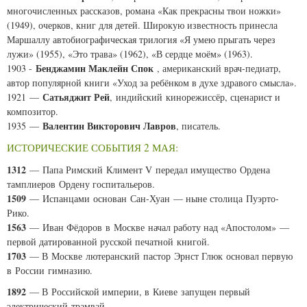
многочисленных рассказов, романа «Как прекрасны твои ножки»
(1949), очерков, книг для детей. Широкую известность принесла
Маршаллу автобиографическая трилогия «Я умею прыгать через
лужи» (1955), «Это трава» (1962), «В сердце моём» (1963).
Бенджамин Маклейн Спок
1903 -
, американский врач-педиатр,
автор популярной книги «Уход за ребёнком в духе здравого смысла».
Сатьяджит Рей
1921 —
, индийский кинорежиссёр, сценарист и
композитор.
Валентин Викторович Лавров
1935 —
, писатель.
ИСТОРИЧЕСКИЕ СОБЫТИЯ 2 МАЯ:
1312
— Папа Римский Климент V передал имущество Ордена
тамплиеров Ордену госпитальеров.
1509
— Испанцами основан Сан-Хуан — ныне столица Пуэрто-
Рико.
1563
— Иван Фёдоров в Москве начал работу над «Апостолом» —
первой датированной русской печатной книгой.
1703
— В Москве лютеранский пастор Эрнст Глюк основал первую
в России гимназию.
1892
— В Российской империи, в Киеве запущен первый
электрический трамвай.