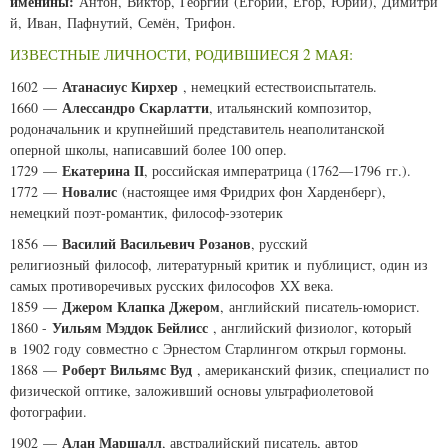
именины:
Антон, Виктор, Георгий (Егорий, Егор, Юрий), Димитри
й, Иван, Пафнутий, Семён, Трифон.
ИЗВЕСТНЫЕ ЛИЧНОСТИ, РОДИВШИЕСЯ 2 МАЯ:
Атанасиус Кирхер
1602 —
, немецкий естествоиспытатель.
Алессандро Скарлатти
1660 —
, итальянский композитор,
родоначальник и крупнейший представитель неаполитанской
оперной школы, написавший более 100 опер.
Екатерина II
1729 —
, российская императрица (1762—1796 гг.).
Новалис
1772 —
(настоящее имя Фридрих фон Харденберг),
немецкий поэт-романтик, философ-эзотерик
Василий Васильевич Розанов
1856 —
, русский
религиозный философ, литературный критик и публицист, один из
самых противоречивых русских философов XX века.
Джером Клапка Джером
1859 —
, английский писатель-юморист.
Уильям Мэддок Бейлисс
1860 -
, английский физиолог, который
в 1902 году совместно с Эрнестом Старлингом открыл гормоны.
Роберт Вильямс Вуд
1868 —
, американский физик, специалист по
физической оптике, заложивший основы ультрафиолетовой
фотографии.
Алан Маршалл
1902 —
, австралийский писатель, автор