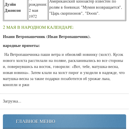
Американский киноактер известен по
Дуэйн
рождения:
ролям в боевиках "Мумия возвращается",
Джонсон
2 мая
"Царь скорпионов", "Doom".
1972
2 МАЯ В НАРОДНОМ КАЛЕНДАРЕ:
Иоанн Ветропашечник (Иван Ветропашечник).
народные приметы:
На Ветропашечника паши ветра и обновляй новинку (холст). Кусок
нового холста расстилали на поляне, раскланивались во все стороны
и, повернувшись на восток, говорили: «Вот, тебе, матушка-весна,
новая новина». Затем клали на холст пирог и уходили в надежде, что
матушка-весна за такие подарки позаботится об урожае льна,
конопли и ржи
Загрузка...
ГЛАВНОЕ МЕНЮ