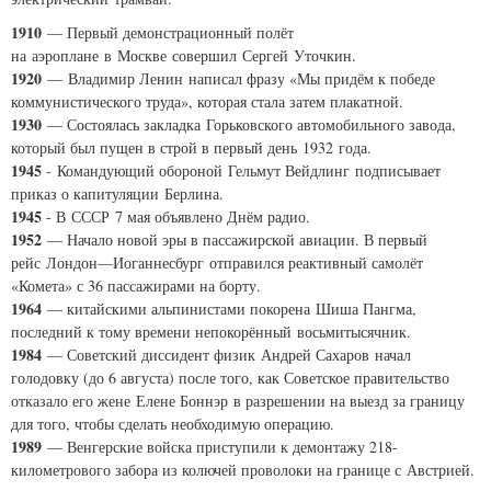
1910
— Первый демонстрационный полёт
на аэроплане в Москве совершил Сергей Уточкин.
1920
— Владимир Ленин написал фразу «Мы придём к победе
коммунистического труда», которая стала затем плакатной.
1930
— Состоялась закладка Горьковского автомобильного завода,
который был пущен в строй в первый день 1932 года.
1945
- Командующий обороной Гельмут Вейдлинг подписывает
приказ о капитуляции Берлина.
1945
- В СССР 7 мая объявлено Днём радио.
1952
— Начало новой эры в пассажирской авиации. В первый
рейс Лондон—Иоганнесбург отправился реактивный самолёт
«Комета» с 36 пассажирами на борту.
1964
— китайскими альпинистами покорена Шиша Пангма,
последний к тому времени непокорённый восьмитысячник.
1984
— Советский диссидент физик Андрей Сахаров начал
голодовку (до 6 августа) после того, как Советское правительство
отказало его жене Елене Боннэр в разрешении на выезд за границу
для того, чтобы сделать необходимую операцию.
1989
— Венгерские войска приступили к демонтажу 218-
километрового забора из колючей проволоки на границе с Австрией.