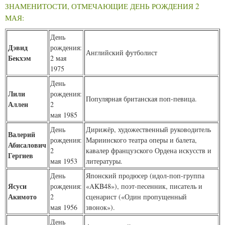
ЗНАМЕНИТОСТИ, ОТМЕЧАЮЩИЕ ДЕНЬ РОЖДЕНИЯ 2
МАЯ:
День
Дэвид
рождения:
Английский футболист
Бекхэм
2 мая
1975
День
Лили
рождения:
Популярная британская поп-певица.
Аллен
2
мая 1985
День
Дирижёр, художественный руководитель
Валерий
рождения:
Мариинского театра оперы и балета,
Абисалович
2
кавалер французского Ордена искусств и
Гергиев
мая 1953
литературы.
День
Японский продюсер (идол-поп-группа
Ясуси
рождения:
«AKB48»), поэт-песенник, писатель и
Акимото
2
сценарист («Один пропущенный
мая 1956
звонок»).
День