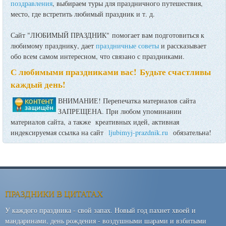
поздравления
, выбираем туры для праздничного путешествия,
место, где встретить любимый праздник и т. д.
Сайт "ЛЮБИМЫЙ ПРАЗДНИК" помогает вам подготовиться к
любимому празднику, дает
праздничные советы
и рассказывает
обо всем самом интересном, что связано с праздниками.
С любимыми праздниками вас! Будьте счастливы
каждый день!
ВНИМАНИЕ! Перепечатка материалов сайта
ЗАПРЕЩЕНА. При любом упоминании
материалов сайта, а также креативных идей, активная
индексируемая ссылка на сайт
ljubimyj-prazdnik.ru
обязательна!
ПРАЗДНИКИ В ЦИТАТАХ
У каждого праздника - свой запах. Новый год пахнет хвоей и
мандаринами, день рождения - воздушными шарами и взбитыми