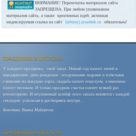
ВНИМАНИЕ! Перепечатка материалов сайта
ЗАПРЕЩЕНА. При любом упоминании
материалов сайта, а также креативных идей, активная
индексируемая ссылка на сайт
ljubimyj-prazdnik.ru
обязательна!
ПРАЗДНИКИ В ЦИТАТАХ
У каждого праздника - свой запах. Новый год пахнет хвоей и
мандаринами, день рождения - воздушными шарами и взбитыми
сливками на макушке торта, свадьба пахнет поцелуем, а именины
пахнут молоком. И только праздник счастья пахнет всякий раз
неповторимо. И неуловимый шлейф этого запаха меняется с каждой
секундой, ускользая и растворяясь внутри…
Констанс Винка Майорелле
ПРАЗДНИКИ В ЦИТАТАХ