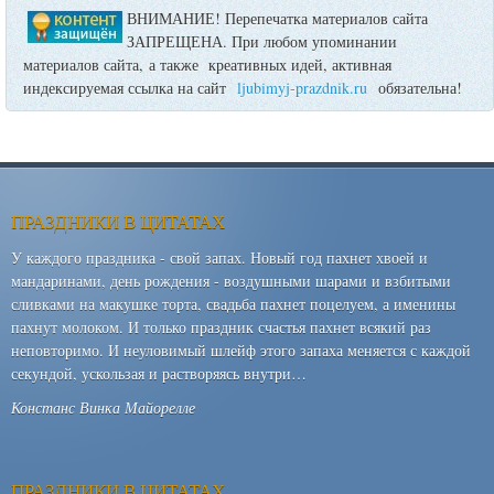
ВНИМАНИЕ! Перепечатка материалов сайта
ЗАПРЕЩЕНА. При любом упоминании
материалов сайта, а также креативных идей, активная
индексируемая ссылка на сайт
ljubimyj-prazdnik.ru
обязательна!
ПРАЗДНИКИ В ЦИТАТАХ
У каждого праздника - свой запах. Новый год пахнет хвоей и
мандаринами, день рождения - воздушными шарами и взбитыми
сливками на макушке торта, свадьба пахнет поцелуем, а именины
пахнут молоком. И только праздник счастья пахнет всякий раз
неповторимо. И неуловимый шлейф этого запаха меняется с каждой
секундой, ускользая и растворяясь внутри…
Констанс Винка Майорелле
ПРАЗДНИКИ В ЦИТАТАХ