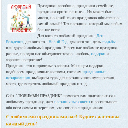
Праздники всеобщие, праздники семейные,
праздники оригинальные…
Их может быть
много, но какой-то из праздников обязательно -
самый-самый! Тот праздник, который мы любим
больше всего.
Для кого-то любимый праздник -
День
Рождения
, для кого-то -
Новый Год
, для кого-то - день
свадьбы
,
или другой любимый праздник. У всех нас любимые праздники -
разные, но одно нас объединяет точно - любовь,
подарки
и
хорошее настроение!
Праздник - это и приятные хлопоты. Мы ищем подарки,
подбираем праздничные костюмы, готовим
праздничные
поздравления
, выбираем туры для праздничного путешествия,
место, где встретить любимый праздник и т. д.
Сайт "ЛЮБИМЫЙ ПРАЗДНИК" помогает вам подготовиться к
любимому празднику, дает
праздничные советы
и рассказывает
обо всем самом интересном, что связано с праздниками.
С любимыми праздниками вас! Будьте счастливы
каждый день!