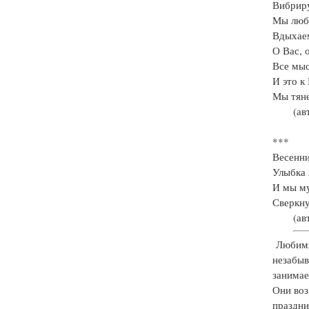
Вибриру
Мы люби
Вдыхаем
О Вас, 
Все мыс
И это к
Мы тян
(ав
***
Весенни
Улыбка 
И мы м
Сверкну
(ав
Любимы
незабыв
занимае
Они воз
праздни