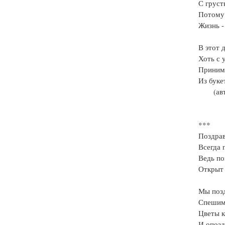
С груст
Потому
Жизнь - 
В этот 
Хоть с 
Приним
Из буке
(ав
***
Поздра
Всегда 
Ведь по
Открыт 
Мы позд
Спешим,
Цветы к
И опозд