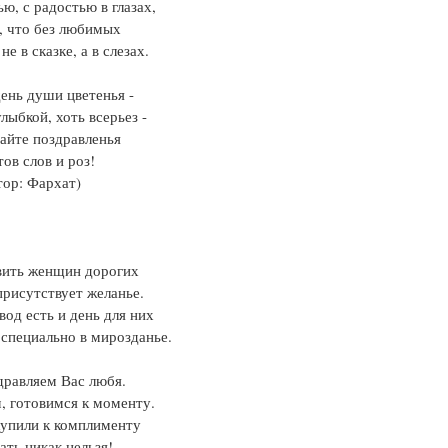
ью, с радостью в глазах,
, что без любимых
не в сказке, а в слезах.
день души цветенья -
улыбкой, хоть всерьез -
айте поздравленья
тов слов и роз!
тор: Фархат)
вить женщин дорогих
присутствует желанье.
вод есть и день для них
специально в мирозданье.
равляем Вас любя.
 готовимся к моменту.
упили к комплименту
ать никак нельзя!