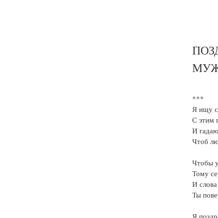
ПОЗ
МУ
***
Я ищу с
С этим 
И гадаю
Чтоб лю
Чтобы у
Тому се
И слова
Ты пове
Я поздр