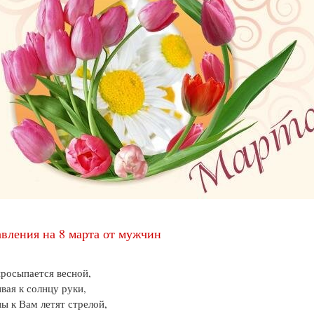
вления на 8 марта от мужчин
росыпается весной,
вая к солнцу руки,
 к Вам летят стрелой,