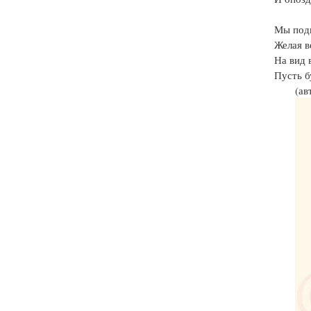
Мы под
Желая в
На вид 
Пусть б
(ав