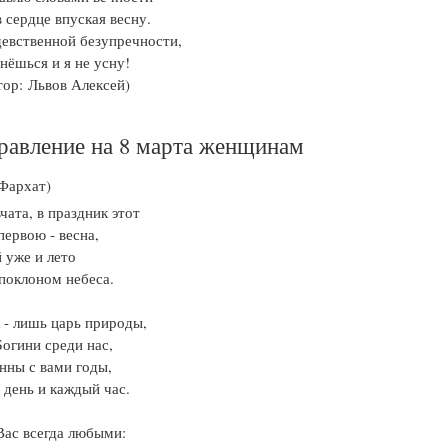
 сердце впуская весну.
девственной безупречности,
нёшься и я не усну!
тор: Львов Алексей)
равление на 8 марта женщинам
 Фархат)
вчата, в праздник этот
первою - весна,
й уже и лето
поклоном небеса.
 - лишь царь природы,
Богини среди нас,
нны с вами годы,
день и каждый час.
ас всегда любыми: