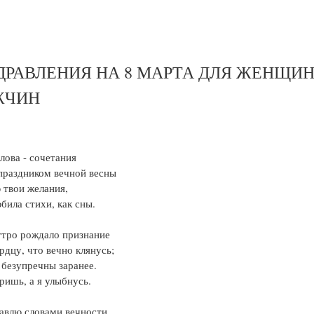
ДРАВЛЕНИЯ НА 8 МАРТА ДЛЯ ЖЕНЩИН
ЖЧИН
лова - сочетания
праздником вечной весны
 твои желания,
била стихи, как сны.
тро рождало признание
рдцу, что вечно клянусь;
 безупречны заранее.
ришь, а я улыбнусь.
авлю словами вечности