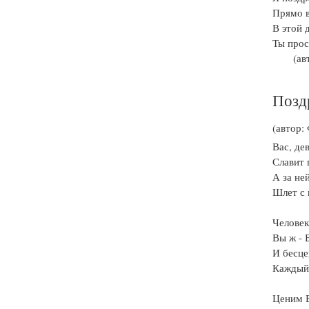
Прямо в
В этой 
Ты прос
(ав
Позд
(автор:
Вас, де
Славит 
А за не
Шлет с 
Человек
Вы ж - 
И бесце
Каждый 
Ценим В