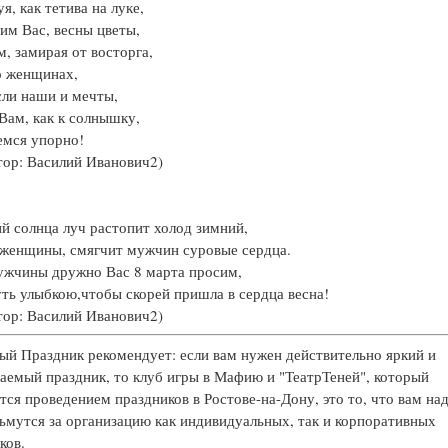
я, как тетива на луке,
м Вас, весны цветы,
, замирая от восторга,
о женщинах,
ли наши и мечты,
 Вам, как к солнышку,
емся упорно!
тор: Василий Иванович2)
й солнца луч растопит холод зимний,
женщины, смягчит мужчин суровые сердца.
ужчины дружно Вас 8 марта просим,
ть улыбкою,чтобы скорей пришла в сердца весна!
тор: Василий Иванович2)
й Праздник рекомендует: если вам нужен действительно яркий и
аемый праздник, то клуб игры в Мафию и "ТеатрТеней", который
тся проведением праздников в Ростове-на-Дону, это то, что вам на
ьмутся за организацию как индивидуальных, так и корпоративных
ков.