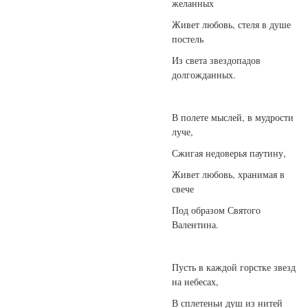
желанных
Живет любовь, стеля в душе
постель
Из света звездопадов
долгожданных.
В полете мыслей, в мудрости
луче,
Сжигая недоверья паутину,
Живет любовь, хранимая в
свече
Под образом Святого
Валентина.
Пусть в каждой горстке звезд
на небесах,
В сплетеньи душ из нитей