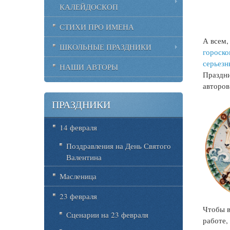
КАЛЕЙДОСКОП
СТИХИ ПРО ИМЕНА
А всем,
ШКОЛЬНЫЕ ПРАЗДНИКИ
гороско
серьезн
НАШИ АВТОРЫ
Праздни
авторов
ПРАЗДНИКИ
14 февраля
Поздравления на День Святого
Валентина
Масленица
23 февраля
Чтобы в
Сценарии на 23 февраля
работе,