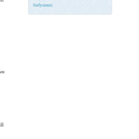
бабушки)
тым
ЫЙ