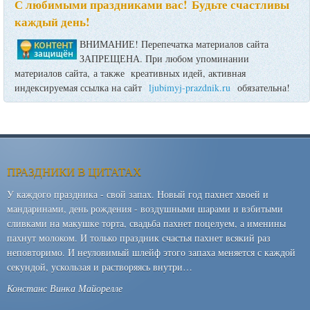
С любимыми праздниками вас! Будьте счастливы
каждый день!
ВНИМАНИЕ! Перепечатка материалов сайта
ЗАПРЕЩЕНА. При любом упоминании
материалов сайта, а также креативных идей, активная
индексируемая ссылка на сайт
ljubimyj-prazdnik.ru
обязательна!
ПРАЗДНИКИ В ЦИТАТАХ
У каждого праздника - свой запах. Новый год пахнет хвоей и
мандаринами, день рождения - воздушными шарами и взбитыми
сливками на макушке торта, свадьба пахнет поцелуем, а именины
пахнут молоком. И только праздник счастья пахнет всякий раз
неповторимо. И неуловимый шлейф этого запаха меняется с каждой
секундой, ускользая и растворяясь внутри…
Констанс Винка Майорелле