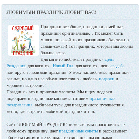
ЛЮБИМЫЙ ПРАЗДНИК ЛЮБИТ ВАС!
Праздники всеобщие, праздники семейные,
праздники оригинальные…
Их может быть
много, но какой-то из праздников обязательно -
самый-самый! Тот праздник, который мы любим
больше всего.
Для кого-то любимый праздник -
День
Рождения
, для кого-то -
Новый Год
, для кого-то - день
свадьбы
,
или другой любимый праздник. У всех нас любимые праздники -
разные, но одно нас объединяет точно - любовь,
подарки
и
хорошее настроение!
Праздник - это и приятные хлопоты. Мы ищем подарки,
подбираем праздничные костюмы, готовим
праздничные
поздравления
, выбираем туры для праздничного путешествия,
место, где встретить любимый праздник и т. д.
Сайт "ЛЮБИМЫЙ ПРАЗДНИК" помогает вам подготовиться к
любимому празднику, дает
праздничные советы
и рассказывает
обо всем самом интересном, что связано с праздниками.