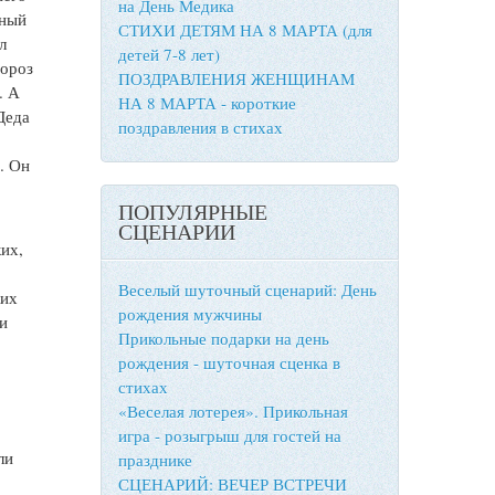
на День Медика
бный
СТИХИ ДЕТЯМ НА 8 МАРТА (для
л
детей 7-8 лет)
Мороз
ПОЗДРАВЛЕНИЯ ЖЕНЩИНАМ
. А
НА 8 МАРТА - короткие
Деда
поздравления в стихах
. Он
ПОПУЛЯРНЫЕ
СЦЕНАРИИ
их,
Веселый шуточный сценарий: День
ких
рождения мужчины
ки
Прикольные подарки на день
рождения - шуточная сценка в
стихах
«Веселая лотерея». Прикольная
игра - розыгрыш для гостей на
ли
празднике
СЦЕНАРИЙ: ВЕЧЕР ВСТРЕЧИ