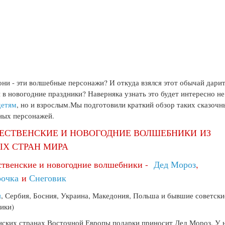
они - эти волшебные персонажи? И откуда взялся этот обычай дари
 в новогодние праздники? Наверняка узнать это будет интересно не
детям
, но и взрослым.Мы подготовили краткий обзор таких сказочн
ных персонажей.
ЕСТВЕНСКИЕ И НОВОГОДНИЕ ВОЛШЕБНИКИ ИЗ
ЫХ СТРАН МИРА
ственские и новогодние волшебники -
Дед Мороз
,
рочка
и
Снеговик
я
, Сербия, Босния, Украина, Македония, Польша и бывшие советски
ики)
нских странах Восточной Европы подарки приносит Дед Мороз. У 