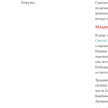
Загрузка...
Считает
полагаю
конечно
всегда
Младе
В ряде 
Святой
сопрово
Первые
хороши
обо все
Побежда
остаетс
Традици
(Ježíše
части Г
Бамбино
Луизиа