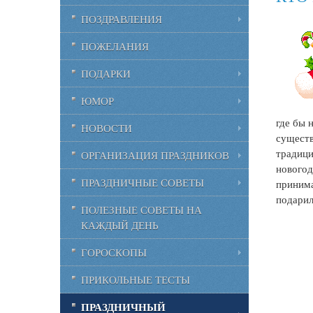
ПОЗДРАВЛЕНИЯ
ПОЖЕЛАНИЯ
ПОДАРКИ
ЮМОР
где бы 
НОВОСТИ
существ
традиц
ОРГАНИЗАЦИЯ ПРАЗДНИКОВ
новогод
ПРАЗДНИЧНЫЕ СОВЕТЫ
принима
подарил
ПОЛЕЗНЫЕ СОВЕТЫ НА
КАЖДЫЙ ДЕНЬ
ГОРОСКОПЫ
ПРИКОЛЬНЫЕ ТЕСТЫ
ПРАЗДНИЧНЫЙ