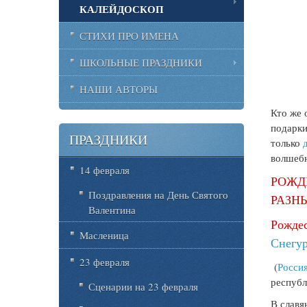
КАЛЕЙДОСКОП
СТИХИ ПРО ИМЕНА
ШКОЛЬНЫЕ ПРАЗДНИКИ
НАШИ АВТОРЫ
Кто же 
подарки
ПРАЗДНИКИ
только
волшеб
14 февраля
РОЖД
Поздравления на День Святого
РАЗН
Валентина
Рожде
Масленица
Снегу
23 февраля
(
Росси
республ
Сценарии на 23 февраля
В славя