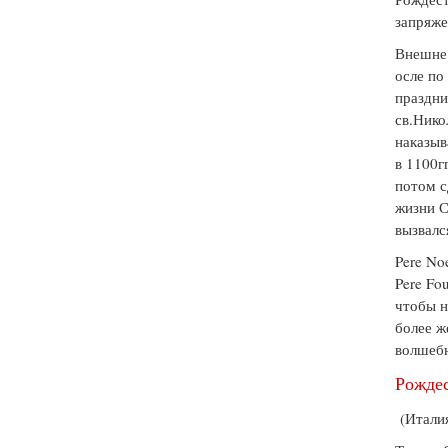
запряже
Внешне 
осле по
праздни
св.Нико
наказыв
в 1100г
потом с
жизни С
вызвалс
Pere No
Pere Fo
чтобы н
более ж
волшеб
Рожде
(Итали