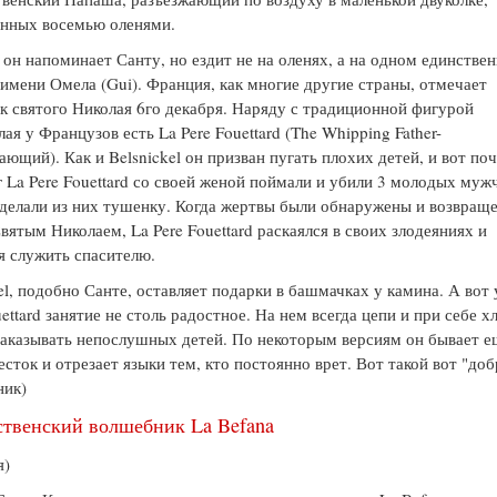
нных восемью оленями.
он напоминает Санту, но ездит не на оленях, а на одном единстве
 имени Омела (Gui). Франция, как многие другие страны, отмечает
к святого Николая 6го декабря. Наряду с традиционной фигурой
лая у Французов есть La Pere Fouettard (The Whipping Father-
ающий). Как и Belsnickel он призван пугать плохих детей, и вот по
г La Pere Fouettard со своей женой поймали и убили 3 молодых муж
делали из них тушенку. Когда жертвы были обнаружены и возвращ
вятым Николаем, La Pere Fouettard раскаялся в своих злодеяниях и
я служить спасителю.
el, подобно Санте, оставляет подарки в башмачках у камина. А вот 
uettard занятие не столь радостное. На нем всегда цепи и при себе х
аказывать непослушных детей. По некоторым версиям он бывает е
есток и отрезает языки тем, кто постоянно врет. Вот такой вот "до
ник)
ственский волшебник La Befana
я)