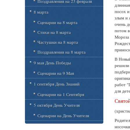
Поздравления на 23 февраля
длинная
посох и
8 марта
злым и 
Сценарии на 8 марта
очень д
потом в
Стихи на 8 марта
Мороза 
Частушки на 8 марта
Рождест
приноси
Поздравления на 8 марта
В Новый
9 мая День Победы
решили 
подбери
Сценарии на 9 Мая
оригина
1 сентября День Знаний
работ "
для дет
Сценарии на 1 Сентября
Свято
5 октября День Учителя
(христи
Сценарии на День Учителя
Родител
носочки