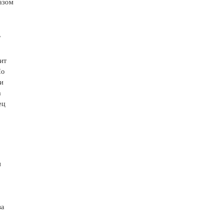
азом
,
ит
Но
 и
а
ец
и
ва