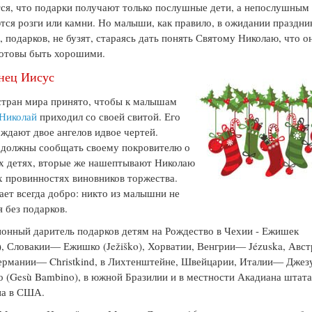
ся, что подарки получают только послушные дети, а непослушным
тся розги или камни. Но малыши, как правило, в ожидании праздник
, подарков, не бузят, стараясь дать понять Святому Николаю, что о
 готовы быть хорошими.
нец Иисус
стран мира принято, чтобы к малышам
 Николай
приходил со своей свитой. Его
ждают двое ангелов идвое чертей.
 должны сообщать своему покровителю о
х детях, вторые же нашептывают Николаю
х провинностях виновников торжества.
ет всегда добро: никто из малышни не
я без подарков.
онный даритель подарков детям на Рождество в Чехии - Ежишек
k), Словакии— Ежишко (Ježiško), Хорватии, Венгрии— Jézuska, Авст
ермании— Christkind, в Лихтенштейне, Швейцарии, Италии— Джез
 (Gesù Bambino), в южной Бразилии и в местности Акадиана штат
на в США.