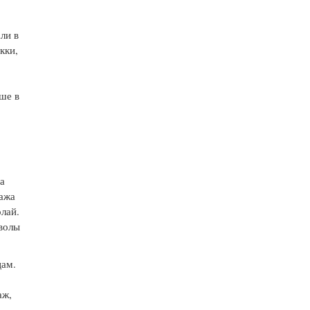
ли в
кки,
чше в
 а
нажа
лай.
мволы
цам.
аж,