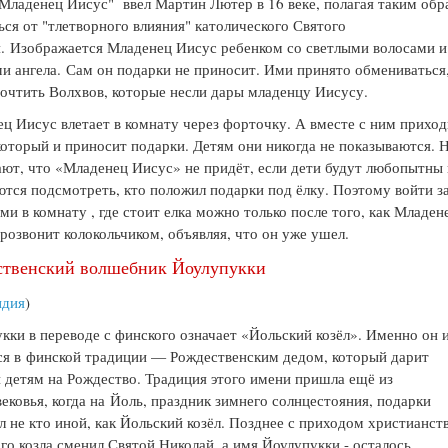
Младенец Иисус" ввел Мартин Лютер в 16 веке, полагая таким обр
ься от "тлетворного влияния" католического Святого
я.
Изображается Младенец Иисус ребенком со светлыми волосами и
и ангела. Сам он подарки не приносит. Ими принято обмениваться
очтить Волхвов, которые несли дары младенцу Иисусу.
ц Иисус влетает в комнату через форточку. А вместе с ним приход
который и приносит подарки. Детям они никогда не показываются. 
ают, что «Младенец Иисус» не придёт, если дети будут любопытны
тся подсмотреть, кто положил подарки под ёлку. Поэтому войти з
ми в комнату , где стоит елка можно только после того, как Младен
розвонит колокольчиком, объявляя, что он уже ушел.
ственский волшебник Йоулупукки
ндия
)
кки в переводе с финского означает «Йольский козёл». Именно он 
ся в финской традиции — Рождественским дедом, который дарит
 детям на Рождество.
Традиция этого имени пришла ещё из
ековья, когда на Йоль, праздник зимнего солнцестояния, подарки
л не кто иной, как Йольский козёл. Позднее с приходом христианст
го козла сменил Святой Николай, а имя Йоулупукки - осталось.