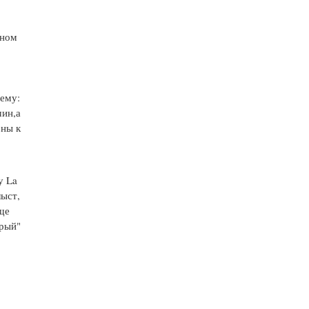
нном
чему:
чин,а
ены к
у La
лыст,
ще
брый"