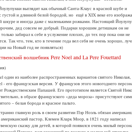
оулупукки выглядит как обычный Санта-Клаус в красной шубе и
с густой и длинной белой бородой, но ещё в XIX веке его изобража
й шкуре и иногда даже с маленькими рожками. Настоящий Йоулупу
рочим, дед совсем не добрый. Подарки хорошим детишкам он не
а только забирал к себе в услужение плохих, до тех пор пока они не
тся. Так что, тем, кто в течение года вел себя не очень хорошо, лу
ии на Новый год не появляться)
твенский волшебник Pere Noel and La Pere Fouettard
ция)
el один из наиболее распространенных вариантов святого Николая,
el - его французская версия.
У французов этого новогоднего персо
т Рождественским Папашей. Его прототипом является Святой Нико
твительно, в образе французского «деда мороза» присутствуют си
вятого – белая борода и красное пальто.
странно главную роль в своем развитии Пэр Ноэль обязан американ
американский пастор, Клемен Кларк Моор, в 1821 году написал
венскую сказку для детей, в которой появился очень милый персон
венский Папаша, разъезжающий по воздуху в маленькой двуколке,