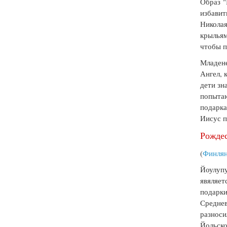
Образ "
избавит
Никола
крыльям
чтобы п
Младене
Ангел, 
дети зн
попытаю
подарка
Иисус п
Рожде
(
Финля
Йоулупу
явяляет
подарки
Среднев
разноси
Йольско