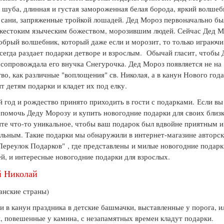
 шуба, длинная и густая замороженная белая борода, яркий волше
 сани, запряженные тройкой лошадей. Дед Мороз первоначально бы
жестоким языческим божеством, морозившим людей. Сейчас Дед 
обрый волшебник, который даже если и морозит, то только играючи
сегда раздает подарки детворе и взрослым. Обычай гласит, чтобы 
сопровождала его внучка Снегурочка. Дед Мороз появляется не на
во, как различные "воплощения" св. Николая, а в канун Нового года
т детям подарки и кладет их под елку.
 год и рождество принято приходить в гости с подарками. Если вы
помочь Деду Морозу и купить новогодние подарки для своих близк
те что-то уникальное, чтобы ваш подарок был вдвойне приятным и
льным. Такие подарки мы обнаружили в интернет-магазине авторс
Переулок Подарков" , где представлены и милые новогодние подар
ей, и интересные новогодние подарки для взрослых.
й Николай
анские страны)
и в канун праздника в детские башмачки, выставленные у порога, и
, повешенные у камина, с незапамятных времен кладут подарки.