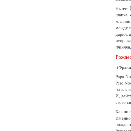
Нынче Й
шапке, 
козлино
между п
дарил, 
исправя
Финлянд
Рождес
(Фран
Papa No
Pere No
называю
И, дейс
этого с
Как ни 
Именно 
рождест
Рождест