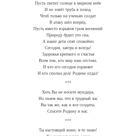
Пусть светит солнце в мирном небе
И не зовёт труба в поход.
Чтоб только на ученьях солдат
В атаку шёл вперёд.
Пусть вместо взрывов гром весенний
Природу будит ото сна,
А наши дети спят спокойно
Сегодня, завтра и всегда!
Здоровья крепкого и счастья
Всем тем, кто мир наш отстоял.
И кто его сегодня охраняет
И кто сполна долг Родине отдал!
***
Хоть Вы не носите мундира,
Но знаем мы, что в трудный час
Вы так же, как и все солдаты,
Спасете Родину и нас.
***
Ты настоящий воин, я-то знаю!