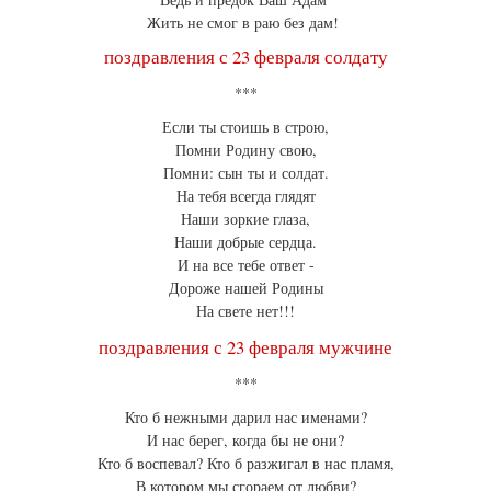
Жить не смог в раю без дам!
поздравления с 23 февраля солдату
***
Если ты стоишь в строю,
Помни Родину свою,
Помни: сын ты и солдат.
На тебя всегда глядят
Наши зоркие глаза,
Наши добрые сердца.
И на все тебе ответ -
Дороже нашей Родины
На свете нет!!!
поздравления с 23 февраля мужчине
***
Кто б нежными дарил нас именами?
И нас берег, когда бы не они?
Кто б воспевал? Кто б разжигал в нас пламя,
В котором мы сгораем от любви?