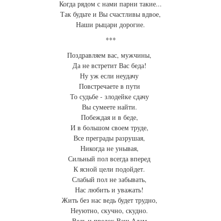
Когда рядом с нами парни такие...
Так будьте и Вы счастливы вдвое,
Наши рыцари дорогие.
***
Поздравляем вас, мужчины,
Да не встретит Вас беда!
Ну уж если неудачу
Повстречаете в пути
То судьбе - злодейке сдачу
Вы сумеете найти.
Побеждая и в беде,
И в большом своем труде,
Все преграды разрушая,
Никогда не унывая,
Сильный пол всегда вперед
К ясной цели подойдет.
Слабый пол не забывать,
Нас любить и уважать!
Жить без нас ведь будет трудно,
Неуютно, скучно, скудно.
Ведь и предок Ваш Адам