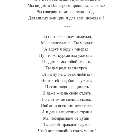
Мы видим в Вас героев прошлых, славных,
Вы совершите много нужных дел
Для милых женщин и для всей державы!!!
***
Ты стать военным пожелал,
Мы волновались. Ты мечтал:
"А вдруг я буду - генерал!"
Ну что ж, курсантом уже стал.
Гордимся мы тобой, сынок.
Ты дал родителям урок:
Отчизну на словах любить -
Ничто, ей надобно служить.
И если надо - защищать
И даже жизнь свою отдать.
Но с этим не спеши, сынок.
Пойми в военном деле толк.
А в день защитника страны
Мы поздравляем от души!
Ты верой-правдою служи,
Чтоб все спокойно спать могли!