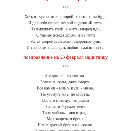
***
Хоть и сурова жизнь порой, ты сильным будь,
И для себя скорей открой надежный путь.
Не выживать умей, а жить, вперед иди,
С удачею всегда дружи и на пути
Успех скорее свой лови, здоровым будь,
И ты постигнешь суть любви и жизни суть.
поздравление на 23 февраля защитнику
***
А я для зла неуязвима -
Болезни, годы, даже смерть,
Все камни - мимо, пули - мимо,
Не утонуть мне, не сгореть.
Все это потому, что рядом
Стоит и бережет меня
Твоя любовь - моя отрада,
Моя защитная броня.
И мне другой брони не нужно,
И праздник - каждый будний день.