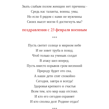
Звать слабым полом женщин нет причины -
Средь нас таланты, воины, умы,
Но если б рядом с нами не мужчины
Своих высот могли б достигнуть мы?
поздравления с 23 февраля военным
***
Пусть светит солнце в мирном небе
И не зовет труба в поход.
Чтоб только на ученьях солдат
В атаку шел вперед.
Пусть вместо взрывов гром весенний
Природу будит ото сна,
А наши дети спят спокойно
Сегодня, завтра и всегда!
Здоровья крепкого и счастья
Всем тем, кто мир наш отстоял.
И кто его сегодня охраняет
И кто сполна долг Родине отдал!
***