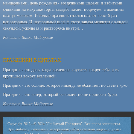
мандаринами, день рождения - воздушными шарами и взбитыми
сливками на макушке торта, свадьба пахнет поцелуем, а именины
пахнут молоком. И только праздник счастья пахнет всякий раз
неповторимо. И неуловимый шлейф этого запаха меняется с каждой
секундой, ускользая и растворяясь внутри…
Констанс Винка Майорелле
ПРАЗДНИКИ В ЦИТАТАХ
Праздник - это день, когда вселенная крутится вокруг тебя, а ты
крутишься вокруг вселенной.
Праздник - это солнце, которое никогда не обжигает, но светит ярко.
Праздник - это ветер, который освежает, но не приносит бурю.
Констанс Винка Майорелле
Copyright 2012 - © 2024 "Любимый Праздник". Все права защищены.
При любом упоминании материалов сайта активная индексируемая