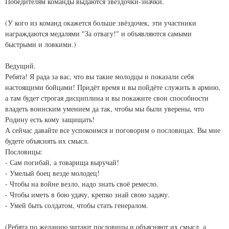
Победителям команды выдаются звёздочки-значки.
(У кого из команд окажется больше звёздочек, эти участники
награждаются медалями "За отвагу!" и объявляются самыми
быстрыми и ловкими.)
Ведущий.
Ребята! Я рада за вас, что вы такие молодцы и показали себя
настоящими бойцами! Придёт время и вы пойдёте служить в армию,
а там будет строгая дисциплина и вы покажите свои способности
владеть воинским умением да так, чтобы мы были уверены, что
Родину есть кому защищать!
А сейчас давайте все успокоимся и поговорим о пословицах. Вы мне
будете объяснять их смысл.
Пословицы:
- Сам погибай, а товарища выручай!
- Умелый боец везде молодец!
- Чтобы на войне везло, надо знать своё ремесло.
- Чтобы иметь в бою удачу, крепко знай свою задачу.
- Умей быть солдатом, чтобы стать генералом.
(Ребята по желанию читают пословицы и объясняют их смысл, а