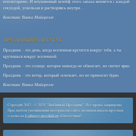
неповторимо. И неуловимый шлейф этого запаха меняется с каждой
секундой, ускользая и растворяясь внутри…
Констанс Винка Майорелле
ПРАЗДНИКИ В ЦИТАТАХ
Праздник - это день, когда вселенная крутится вокруг тебя, а ты
крутишься вокруг вселенной.
Праздник - это солнце, которое никогда не обжигает, но светит ярко.
Праздник - это ветер, который освежает, но не приносит бурю.
Констанс Винка Майорелле
Copyright 2012 - © 2024 "Любимый Праздник". Все права защищены.
При любом упоминании материалов сайта активная индексируемая
ссылка на
Ljubimyj-prazdnik.ru
обязательна!