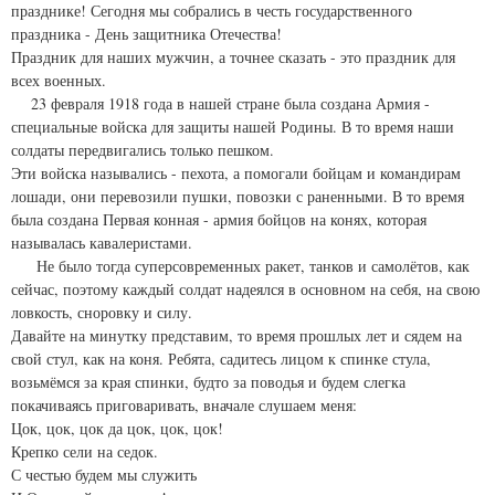
празднике! Сегодня мы собрались в честь государственного
праздника - День защитника Отечества!
Праздник для наших мужчин, а точнее сказать - это праздник для
всех военных.
23 февраля 1918 года в нашей стране была создана Армия -
специальные войска для защиты нашей Родины. В то время наши
солдаты передвигались только пешком.
Эти войска назывались - пехота, а помогали бойцам и командирам
лошади, они перевозили пушки, повозки с раненными. В то время
была создана Первая конная - армия бойцов на конях, которая
называлась кавалеристами.
Не было тогда суперсовременных ракет, танков и самолётов, как
сейчас, поэтому каждый солдат надеялся в основном на себя, на свою
ловкость, сноровку и силу.
Давайте на минутку представим, то время прошлых лет и сядем на
свой стул, как на коня. Ребята, садитесь лицом к спинке стула,
возьмёмся за края спинки, будто за поводья и будем слегка
покачиваясь приговаривать, вначале слушаем меня:
Цок, цок, цок да цок, цок, цок!
Крепко сели на седок.
С честью будем мы служить