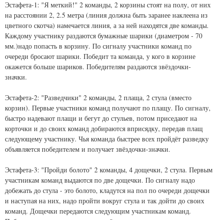
Эстафета-1: "Я меткий!" 2 команды, 2 корзины стоят на полу, от них
на расстоянии 2, 2.5 метра (линия должна быть заранее наклеена из
цветного скотча) намечается линия, а за ней находятся две команды.
Каждому участнику раздаются бумажные шарики (диаметром - 70
мм.)надо попасть в корзину. По сигналу участники команд по
очереди бросают шарики. Победит та команда, у кого в корзине
окажется больше шариков. Победителям раздаются звёздочки-
значки.
Эстафета-2: "Разведчики" 2 команды, 2 плаща, 2 стула (вместо
корзин). Первые участники команд получают по плащу. По сигналу,
быстро надевают плащи и бегут до стульев, потом приседают на
корточки и до своих команд добираются вприсядку, передав плащ
следующему участнику. Чья команда быстрее всех пройдёт разведку
объявляется победителем и получает звёздочки-значки.
Эстафета-3: "Пройди болото" 2 команды, 4 дощечки, 2 стула. Первым
участникам команд выдаются по две дощечки. По сигналу надо
добежать до стула - это болото, кладутся на пол по очереди дощечки
и наступая на них, надо пройти вокруг стула и так дойти до своих
команд. Дощечки передаются следующим участникам команд.