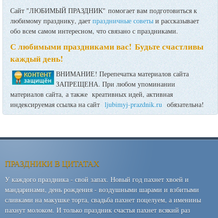
Сайт "ЛЮБИМЫЙ ПРАЗДНИК" помогает вам подготовиться к
любимому празднику, дает
праздничные советы
и рассказывает
обо всем самом интересном, что связано с праздниками.
С любимыми праздниками вас! Будьте счастливы
каждый день!
ВНИМАНИЕ! Перепечатка материалов сайта
ЗАПРЕЩЕНА. При любом упоминании
материалов сайта, а также креативных идей, активная
индексируемая ссылка на сайт
ljubimyj-prazdnik.ru
обязательна!
ПРАЗДНИКИ В ЦИТАТАХ
У каждого праздника - свой запах. Новый год пахнет хвоей и
мандаринами, день рождения - воздушными шарами и взбитыми
сливками на макушке торта, свадьба пахнет поцелуем, а именины
пахнут молоком. И только праздник счастья пахнет всякий раз