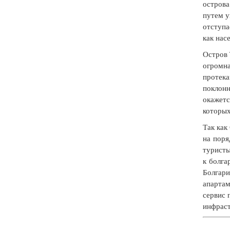
острова
путем у
отступа
как нас
Остров 
огромна
протека
поклонн
окажетс
которых
Так как
на поря
туристы
к болга
Болгари
апартам
сервис 
инфраст