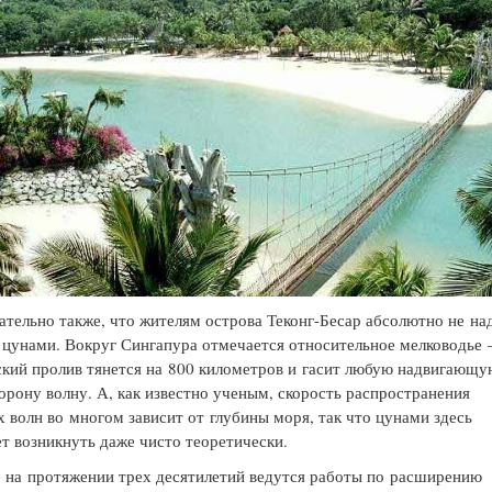
тельно также, что жителям острова Теконг-Бесар абсолютно не на
 цунами. Вокруг Сингапура отмечается относительное мелководье
кий пролив тянется на 800 километров и гасит любую надвигающу
торону волну. А, как известно ученым, скорость распространения
 волн во многом зависит от глубины моря, так что цунами здесь
т возникнуть даже чисто теоретически.
 на протяжении трех десятилетий ведутся работы по расширению