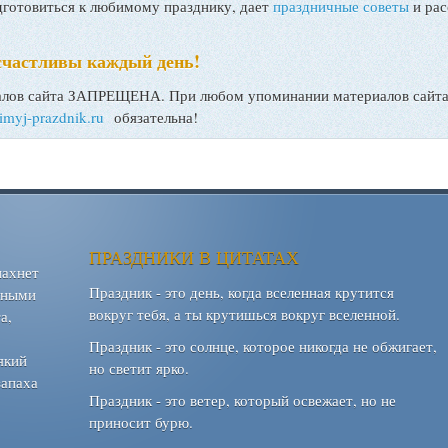
товиться к любимому празднику, дает
праздничные советы
и рас
счастливы каждый день!
ов сайта ЗАПРЕЩЕНА. При любом упоминании материалов сайта, 
bimyj-prazdnik.ru
обязательна!
ПРАЗДНИКИ В ЦИТАТАХ
пахнет
Праздник - это день, когда вселенная крутится
шными
вокруг тебя, а ты крутишься вокруг вселенной.
а,
Праздник - это солнце, которое никогда не обжигает,
який
но светит ярко.
запаха
Праздник - это ветер, который освежает, но не
приносит бурю.