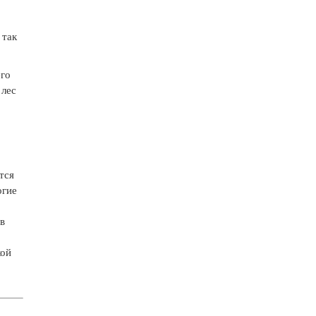
 так
его
 лес
тся
огие
в
кой