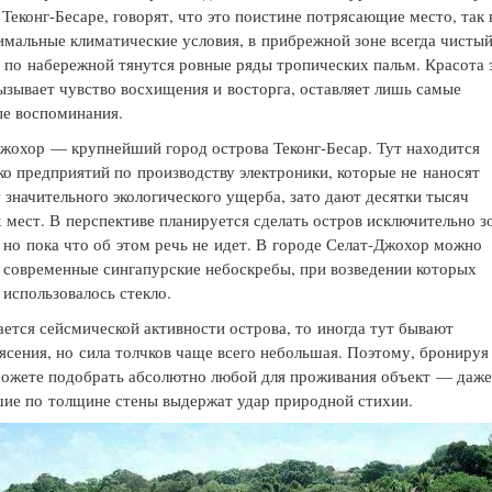
 Теконг-Бесаре, говорят, что это поистине потрясающие место, так 
имальные климатические условия, в прибрежной зоне всегда чисты
а по набережной тянутся ровные ряды тропических пальм. Красота 
ызывает чувство восхищения и восторга, оставляет лишь самые
е воспоминания.
жохор — крупнейший город острова Теконг-Бесар. Тут находится
ко предприятий по производству электроники, которые не наносят
 значительного экологического ущерба, зато дают десятки тысяч
 мест. В перспективе планируется сделать остров исключительно з
 но пока что об этом речь не идет. В городе Селат-Джохор можно
 современные сингапурские небоскребы, при возведении которых
 использовалось стекло.
ается сейсмической активности острова, то иногда тут бывают
ясения, но сила толчков чаще всего небольшая. Поэтому, бронируя
можете подобрать абсолютно любой для проживания объект — даж
ие по толщине стены выдержат удар природной стихии.