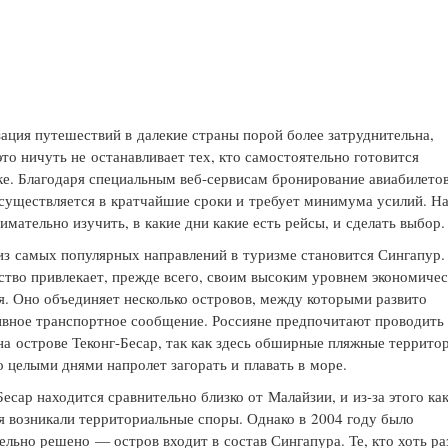
ация путешествий в далекие страны порой более затруднительна,
это ничуть не останавливает тех, кто самостоятельно готовится
ке. Благодаря специальным веб-сервисам бронирование авиабилето
осуществляется в кратчайшие сроки и требует минимума усилий. Н
имательно изучить, в какие дни какие есть рейсы, и сделать выбор.
з самых популярных направлений в туризме становится Сингапур.
ство привлекает, прежде всего, своим высоким уровнем экономичес
я. Оно объединяет несколько островов, между которыми развито
вное транспортное сообщение. Россияне предпочитают проводить
на острове Теконг-Бесар, так как здесь обширные пляжные террито
 целыми днями напролет загорать и плавать в море.
Бесар находится сравнительно близко от Малайзии, и из-за этого как
я возникали территориальные споры. Однако в 2004 году было
ельно решено — остров входит в состав Сингапура. Те, кто хоть ра