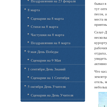
Поздравления на 23 февраля
бывал в
тут опт
8 марта
песок, 
Сценарии на 8 марта
места в
приятны
Стихи на 8 марта
Селат-Д
Частушки на 8 марта
несколь
курорту
Поздравления на 8 марта
рабочих
9 мая День Победы
отдыха,
увидеть
Сценарии на 9 Мая
активно
1 сентября День Знаний
Что кас
землетр
Сценарии на 1 Сентября
отель, 
5 октября День Учителя
небольш
Сценарии на День Учителя