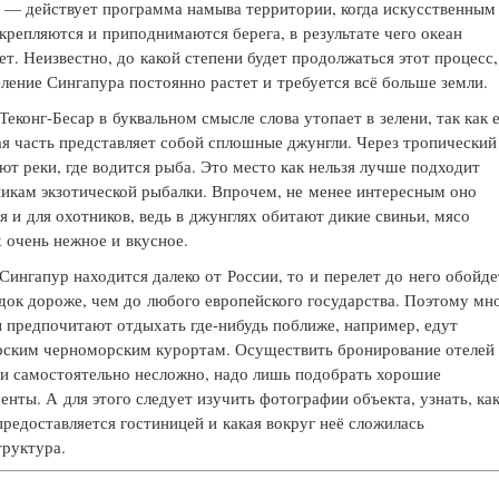
 — действует программа намыва территории, когда искусственным
крепляются и приподнимаются берега, в результате чего океан
ет. Неизвестно, до какой степени будет продолжаться этот процесс,
еление Сингапура постоянно растет и требуется всё больше земли.
Теконг-Бесар в буквальном смысле слова утопает в зелени, так как 
я часть представляет собой сплошные джунгли. Через тропический
ют реки, где водится рыба. Это место как нельзя лучше подходит
икам экзотической рыбалки. Впрочем, не менее интересным оно
я и для охотников, ведь в джунглях обитают дикие свиньи, мясо
 очень нежное и вкусное.
 Сингапур находится далеко от России, то и перелет до него обойде
док дороже, чем до любого европейского государства. Поэтому мн
 предпочитают отдыхать где-нибудь поближе, например, едут
рским черноморским курортам. Осуществить бронирование отелей 
и самостоятельно несложно, надо лишь подобрать хорошие
енты. А для этого следует изучить фотографии объекта, узнать, ка
предоставляется гостиницей и какая вокруг неё сложилась
руктура.