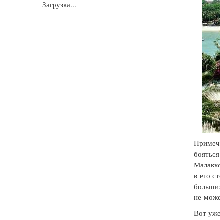
Загрузка...
Примеча
бояться
Малаккс
в его с
больших
не може
Вот уже