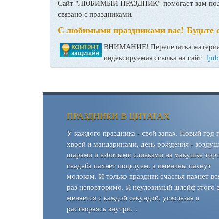
Сайт "ЛЮБИМЫЙ ПРАЗДНИК" помогает вам подго
связано с праздниками.
С любимыми праздниками вас! Будьте 
ВНИМАНИЕ! Перепечатка материал
индексируемая ссылка на сайт
lju
ПРАЗДНИКИ В ЦИТАТАХ
У каждого праздника - свой запах. Новый год 
хвоей и мандаринами, день рождения - возду
шарами и взбитыми сливками на макушке торт
свадьба пахнет поцелуем, а именины пахнут
молоком. И только праздник счастья пахнет вс
раз неповторимо. И неуловимый шлейф этого 
меняется с каждой секундой, ускользая и
растворяясь внутри…