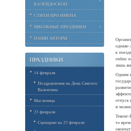
КАЛЕЙДОСКОП
СТИХИ ПРО ИМЕНА
ШКОЛЬНЫЕ ПРАЗДНИКИ
НАШИ АВТОРЫ
Организ
однако 
к поезд
online 
ПРАЗДНИКИ
лишь вн
14 февраля
Одним и
государ
Поздравления на День Святого
развити
Валентина
эффекти
отпуск 
Масленица
и можно
23 февраля
Теконг-
то врем
Сценарии на 23 февраля
окончат