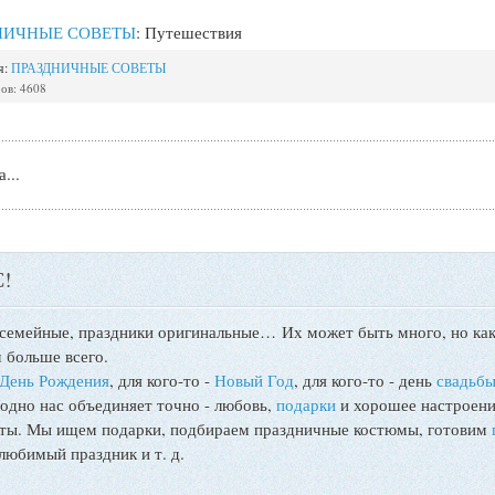
НИЧНЫЕ СОВЕТЫ
: Путешествия
я:
ПРАЗДНИЧНЫЕ СОВЕТЫ
ов: 4608
...
!
 семейные, праздники оригинальные…
Их может быть много, но как
 больше всего.
День Рождения
, для кого-то -
Новый Год
, для кого-то - день
свадьб
 одно нас объединяет точно - любовь,
подарки
и хорошее настроени
поты. Мы ищем подарки, подбираем праздничные костюмы, готовим
любимый праздник и т. д.