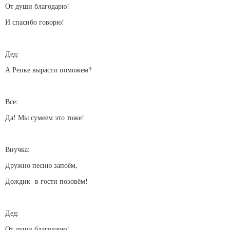
От души благодарю!
И спасибо говорю!
Дед:
А Репке вырасти поможем?
Все:
Да! Мы сумеем это тоже!
Внучка:
Дружно песню запоём,
Дождик в гости позовём!
Дед:
От души благодарю!