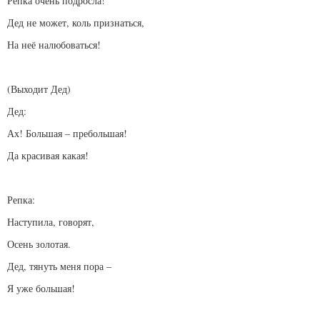
Репка очень подросла!
Дед не может, коль признаться,
На неё налюбоваться!
(Выходит Дед)
Дед:
Ах! Большая – пребольшая!
Да красивая какая!
Репка:
Наступила, говорят,
Осень золотая.
Дед, тянуть меня пора –
Я уже большая!