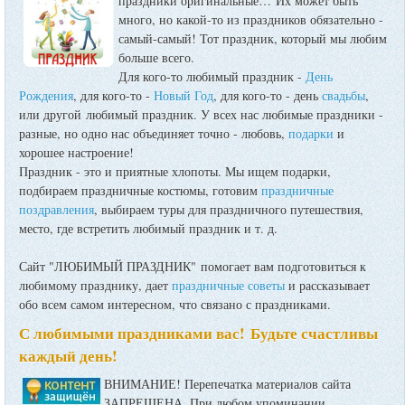
праздники оригинальные…
Их может быть
много, но какой-то из праздников обязательно -
самый-самый! Тот праздник, который мы любим
больше всего.
Для кого-то любимый праздник -
День
Рождения
, для кого-то -
Новый Год
, для кого-то - день
свадьбы
,
или другой любимый праздник. У всех нас любимые праздники -
разные, но одно нас объединяет точно - любовь,
подарки
и
хорошее настроение!
Праздник - это и приятные хлопоты. Мы ищем подарки,
подбираем праздничные костюмы, готовим
праздничные
поздравления
, выбираем туры для праздничного путешествия,
место, где встретить любимый праздник и т. д.
Сайт "ЛЮБИМЫЙ ПРАЗДНИК" помогает вам подготовиться к
любимому празднику, дает
праздничные советы
и рассказывает
обо всем самом интересном, что связано с праздниками.
С любимыми праздниками вас! Будьте счастливы
каждый день!
ВНИМАНИЕ! Перепечатка материалов сайта
ЗАПРЕЩЕНА. При любом упоминании