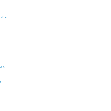
" -
ы в
в