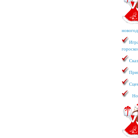
новогод
Игр
гороско
Сказ
При
Сце
Но