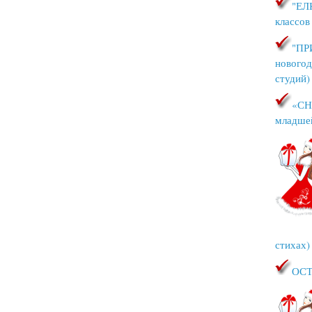
"ЕЛ
классов
"ПР
новогод
студий)
«СН
младше
стихах)
ОСТ