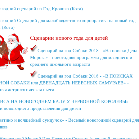
огодний сценарий на Год Кролика (Кота)
огодний Сценарий для малобюджетного корпоратива на новый год
 (Кота)
Сценарии нового года для детей
Сценарий на год Собаки 2018 - «На поиски Деда
Мороза» - новогодняя программа для младшего и
среднего школьного возраста
Сценарий на год Собаки 2018 - «В ПОИСКАХ
НОЙ СОБАКИ или ДВЕНАДЦАТЬ НЕБЕСНЫХ САМУРАЕВ» -
няя астрологическая пьеса
ИСА НА НОВОГОДНЕМ БАЛУ У ЧЕРВОННОЙ КОРОЛЕВЫ» -
й новогоднего представления для детей
ратино и волшебный сундучок» - Веселый новогодний сценарий дл
иков
 Новогодней Мечтой Или Ключи от Сказки» (сценарий новогоднего