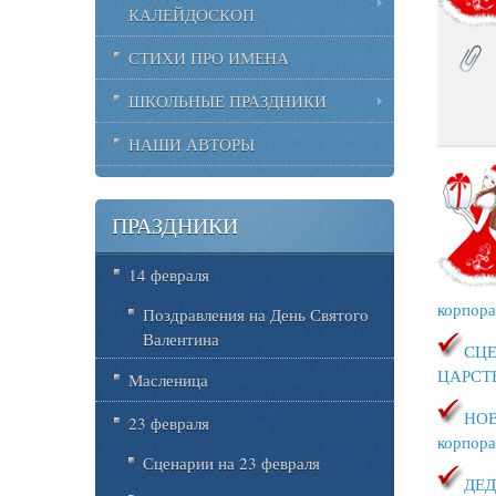
КАЛЕЙДОСКОП
СТИХИ ПРО ИМЕНА
ШКОЛЬНЫЕ ПРАЗДНИКИ
НАШИ АВТОРЫ
ПРАЗДНИКИ
14 февраля
корпора
Поздравления на День Святого
Валентина
СЦЕ
ЦАРСТ
Масленица
НОВ
23 февраля
корпора
Сценарии на 23 февраля
ДЕД