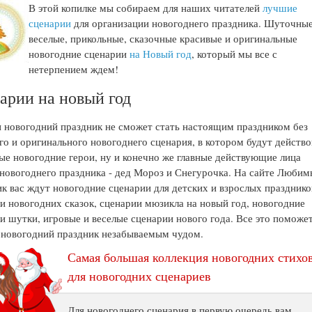
В этой копилке мы собираем для наших читателей
лучшие
сценарии
для организации новогоднего праздника. Шуточные
веселые, прикольные, сказочные красивые и оригинальные
новогодние сценарии
на Новый год
, который мы все с
нетерпением ждем!
арии на новый год
 новогодний праздник не сможет стать настоящим праздником без
го и оригинального новогоднего сценария, в котором будут действо
ые новогодние герои, ну и конечно же главные действующие лица
новогоднего праздника - дед Мороз и Снегурочка. На сайте Люби
к вас ждут новогодние сценарии для детских и взрослых празднико
и новогодних сказок, сценарии мюзикла на новый год, новогодние
и шутки, игровые и веселые сценарии нового года. Все это поможе
 новогодний праздник незабываемым чудом.
Самая большая коллекция новогодних стихо
для новогодних сценариев
Для новогоднего сценария в первую очередь вам