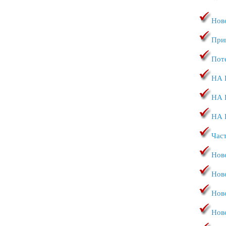
Нов
При
Пот
НА 
НА 
НА 
Час
Нов
Ново
Ново
Нов