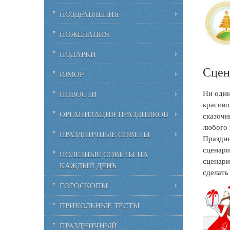
ПОЗДРАВЛЕНИЯ
ПОЖЕЛАНИЯ
ПОДАРКИ
Сцен
ЮМОР
Ни один
НОВОСТИ
красиво
ОРГАНИЗАЦИЯ ПРАЗДНИКОВ
сказочн
любого 
ПРАЗДНИЧНЫЕ СОВЕТЫ
Праздни
сценари
ПОЛЕЗНЫЕ СОВЕТЫ НА
сценари
КАЖДЫЙ ДЕНЬ
сделать
ГОРОСКОПЫ
ПРИКОЛЬНЫЕ ТЕСТЫ
ПРАЗДНИЧНЫЙ