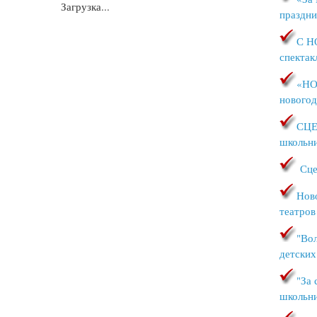
Загрузка...
праздни
С Н
спектак
«НО
новогод
СЦЕ
школьн
Сце
Ново
театров
"Вол
детских
"За 
школьни