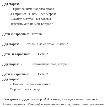
Дед мороз:
- Пришла зима надолго снова
И я пришёл, к вам,- дед мороз!!!
Скажите быстро,- вы готовы
Ответить мне на мой вопрос?
Дети и взрослые:
- готовы !!!….
Дед мороз:
- Есть ли в доме этом, шапки?
Дети и взрослые:
-….Есть!!!
Дед мороз:
- сапожки теплые, всегда.?
Дети и взрослые:
-…Есть!!!
Дед мороз:
- Покроет скоро елей лапки
Мороза тонкая слюда
Снегурочка:
Дедушка мороз! А я знаю, что здесь живет девочка
Алена (мальчик Максим) и наверняка она (он) умеет петь, танцевать,