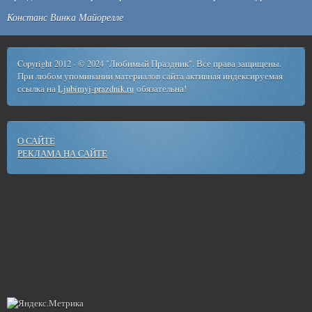
Констанс Винка Майорелле
Copyright 2012 - © 2024 "Любимый Праздник". Все права защищены.
При любом упоминании материалов сайта активная индексируемая
ссылка на
Ljubimyj-prazdnik.ru
обязательна!
О САЙТЕ
РЕКЛАМА НА САЙТЕ