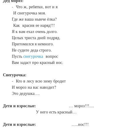
Дед мороз:
- Что ж, ребятки, вот и я
И снегурочка моя.
Где же ваша нынче ёлка?
Как красив ее наряд!!!
Я к вам ехал очень долго.
Целых триста дней подряд.
Притомился я немного.
Не судите деда строго.
Пусть
снегурочка
вопрос
Вам задаст про красный нос.
Снегурочка:
- Кто в лесу всю зиму бродит
И мороз на вас наводит?
Это дедушка….
Дети и взрослые:
… мороз!!!....
У него есть красный…
Дети и взрослые:
…..нос!!!