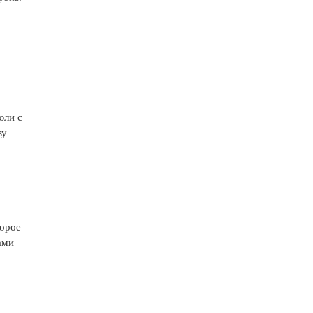
юли с
ву
торое
ами