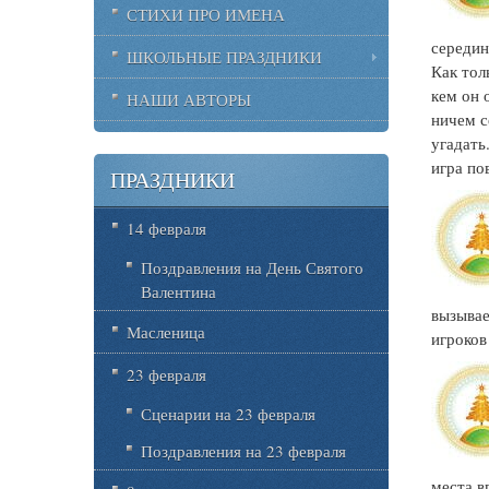
СТИХИ ПРО ИМЕНА
середин
ШКОЛЬНЫЕ ПРАЗДНИКИ
Как тол
кем он 
НАШИ АВТОРЫ
ничем с
угадать
игра по
ПРАЗДНИКИ
14 февраля
Поздравления на День Святого
Валентина
вызывае
Масленица
игроков
23 февраля
Сценарии на 23 февраля
Поздравления на 23 февраля
места в