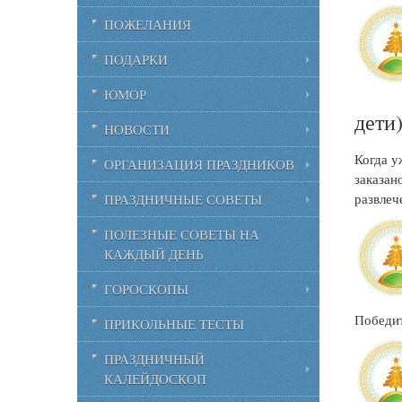
ПОЖЕЛАНИЯ
ПОДАРКИ
ЮМОР
дети
НОВОСТИ
Когда у
ОРГАНИЗАЦИЯ ПРАЗДНИКОВ
заказан
развлеч
ПРАЗДНИЧНЫЕ СОВЕТЫ
ПОЛЕЗНЫЕ СОВЕТЫ НА
КАЖДЫЙ ДЕНЬ
ГОРОСКОПЫ
Победит
ПРИКОЛЬНЫЕ ТЕСТЫ
ПРАЗДНИЧНЫЙ
КАЛЕЙДОСКОП