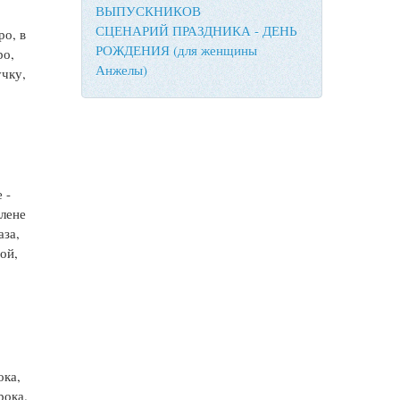
ВЫПУСКНИКОВ
СЦЕНАРИЙ ПРАЗДНИКА - ДЕНЬ
ро, в
РОЖДЕНИЯ (для женщины
ро,
Анжелы)
учку,
и
 -
олене
аза,
ой,
ока,
рока.