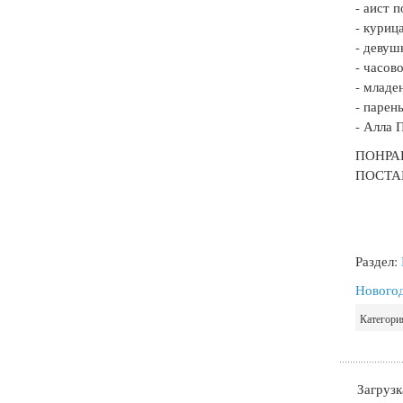
- аист п
- куриц
- девуш
- часов
- младе
- парен
- Алла 
ПОНРАВ
ПОСТА
Раздел:
Новогод
Категори
Загрузка