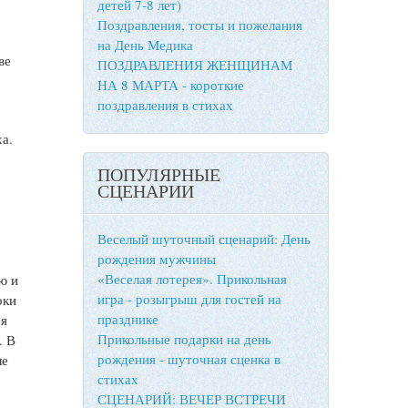
детей 7-8 лет)
Поздравления, тосты и пожелания
на День Медика
ве
ПОЗДРАВЛЕНИЯ ЖЕНЩИНАМ
НА 8 МАРТА - короткие
поздравления в стихах
ха.
ПОПУЛЯРНЫЕ
СЦЕНАРИИ
Веселый шуточный сценарий: День
рождения мужчины
«Веселая лотерея». Прикольная
ю и
игра - розыгрыш для гостей на
оки
празднике
мя
Прикольные подарки на день
. В
рождения - шуточная сценка в
ле
стихах
СЦЕНАРИЙ: ВЕЧЕР ВСТРЕЧИ