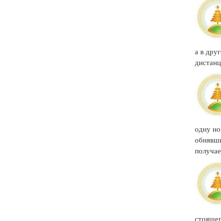
а в дру
дистанц
одну но
обнявши
получае
стоящег