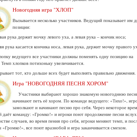
Новогодняя игра "ХЛОП"
Вызывается несколько участников. Ведущий показывает им д
позиции:
вая рука держит мочку левого уха, а левая рука – кончик носа;
вя рука касается кончика носа, левая рука, держит мочку правого у
пку ведущего все участники должны поменять одну позицию на
 Темп хлопков потихоньку увеличивается.
ает тот, кто дольше всех будет выполнять правильно движения.
Игра "НОВОГОДНЯЯ ПЕСНЯ ХОРОМ"
Участники выбирают хорошо знакомую новогоднюю песн
начинают петь её хором. По команде ведущего: «Тихо!», игр
замолкают и начинают песню про себя. Через некоторое вре
 даёт команду: «Громко!» и игроки поют продолжение песни вслух
стве случаев, во время пения про себя, игроки меняют темп, и пос
 «Громко!», все поют вразнобой и игра заканчивается смехом.