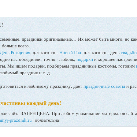
!
 семейные, праздники оригинальные…
Их может быть много, но как
 больше всего.
День Рождения
, для кого-то -
Новый Год
, для кого-то - день
свадьб
 одно нас объединяет точно - любовь,
подарки
и хорошее настроени
поты. Мы ищем подарки, подбираем праздничные костюмы, готовим
любимый праздник и т. д.
товиться к любимому празднику, дает
праздничные советы
и рас
счастливы каждый день!
ов сайта ЗАПРЕЩЕНА. При любом упоминании материалов сайта, 
bimyj-prazdnik.ru
обязательна!