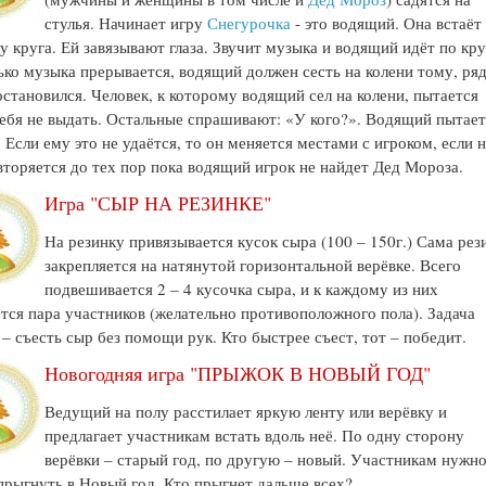
стулья. Начинает игру
Снегурочка
- это водящий. Она встаёт
у круга. Ей завязывают глаза. Звучит музыка и водящий идёт по кру
ько музыка прерывается, водящий должен сесть на колени тому, ря
остановился. Человек, к которому водящий сел на колени, пытается
ебя не выдать. Остальные спрашивают: «У кого?». Водящий пытает
. Если ему это не удаётся, то он меняется местами с игроком, если н
вторяется до тех пор пока водящий игрок не найдет Дед Мороза.
Игра "СЫР НА РЕЗИНКЕ"
На резинку привязывается кусок сыра (100 – 150г.) Сама рез
закрепляется на натянутой горизонтальной верёвке. Всего
подвешивается 2 – 4 кусочка сыра, и к каждому из них
тся пара участников (желательно противоположного пола). Задача
 – съесть сыр без помощи рук. Кто быстрее съест, тот – победит.
Новогодняя игра "ПРЫЖОК В НОВЫЙ ГОД"
Ведущий на полу расстилает яркую ленту или верёвку и
предлагает участникам встать вдоль неё. По одну сторону
верёвки – старый год, по другую – новый. Участникам нужно
прыгнуть в Новый год. Кто прыгнет дальше всех?