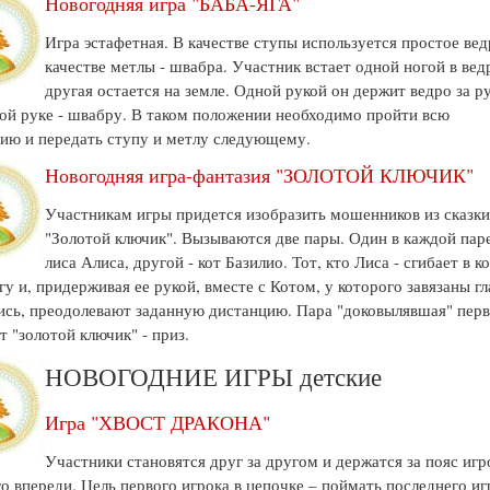
Новогодняя игра "БАБА-ЯГА"
Игра эстафетная. В качестве ступы используется простое вед
качестве метлы - швабра. Участник встает одной ногой в вед
другая остается на земле. Одной рукой он держит ведро за р
гой руке - швабру. В таком положении необходимо пройти всю
ию и передать ступу и метлу следующему.
Новогодняя игра-фантазия "ЗОЛОТОЙ КЛЮЧИК"
Участникам игры придется изобразить мошенников из сказк
"Золотой ключик". Вызываются две пары. Один в каждой паре
лиса Алиса, другой - кот Базилио. Тот, кто Лиса - сгибает в к
гу и, придерживая ее рукой, вместе с Котом, у которого завязаны гл
сь, преодолевают заданную дистанцию. Пара "доковылявшая" перв
т "золотой ключик" - приз.
НОВОГОДНИЕ ИГРЫ детские
Игра "ХВОСТ ДРАКОНА"
Участники становятся друг за другом и держатся за пояс игр
о впереди. Цель первого игрока в цепочке – поймать последнего иг