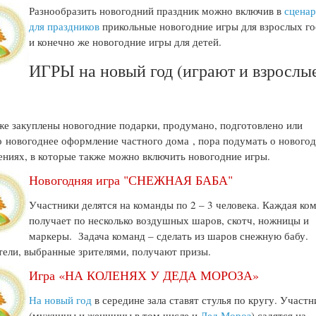
Разнообразить новогодний праздник можно включив в
сцена
для праздников
прикольные новогодние игры для взрослых го
и конечно же новогодние игры для детей.
ИГРЫ на новый год (играют и взрослые
)
же закуплены новогодние подарки, продумано, подготовлено или
о новогоднее оформление частного дома , пора подумать о нового
ениях, в которые также можно включить новогодние игры.
Новогодняя игра "СНЕЖНАЯ БАБА"
Участники делятся на команды по 2 – 3 человека. Каждая ко
получает по несколько воздушных шаров, скотч, ножницы и
маркеры. Задача команд – сделать из шаров снежную бабу.
ели, выбранные зрителями, получают призы.
Игра «НА КОЛЕНЯХ У ДЕДА МОРОЗА»
На новый год
в середине зала ставят стулья по кругу. Участн
(мужчины и женщины в том числе и
Дед Мороз
) садятся на