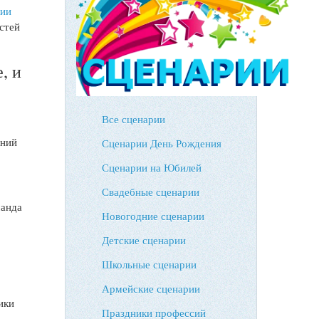
рии
стей
, и
Все сценарии
дний
Сценарии День Рождения
Сценарии на Юбилей
Свадебные сценарии
манда
Новогодние сценарии
Детские сценарии
Школьные сценарии
Армейские сценарии
ики
Праздники профессий