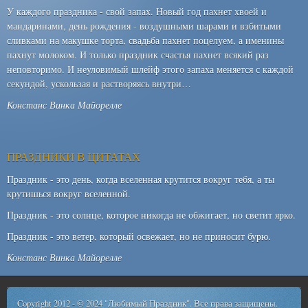
У каждого праздника - свой запах. Новый год пахнет хвоей и
мандаринами, день рождения - воздушными шарами и взбитыми
сливками на макушке торта, свадьба пахнет поцелуем, а именины
пахнут молоком. И только праздник счастья пахнет всякий раз
неповторимо. И неуловимый шлейф этого запаха меняется с каждой
секундой, ускользая и растворяясь внутри…
Констанс Винка Майорелле
ПРАЗДНИКИ В ЦИТАТАХ
Праздник - это день, когда вселенная крутится вокруг тебя, а ты
крутишься вокруг вселенной.
Праздник - это солнце, которое никогда не обжигает, но светит ярко.
Праздник - это ветер, который освежает, но не приносит бурю.
Констанс Винка Майорелле
Copyright 2012 - © 2024 "Любимый Праздник". Все права защищены.