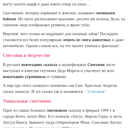
могут носить шарф и даже иметь плеер на ушах…
снежными
Снеговиков, которых наряжают в женское, называют
бабами
. Их часто расписывают красками: рисуют им волосы, бусы, на
снежном лице изображают румянец и яркие губы.
Впрочем, чего только не выдумают для снежных забав! Последнее
лепить из снега животных
становится все более популярным
и даже
автомобили. Одним словом все, на что хватит умения и фантазии!
Снеговик в творчестве
новогодних сказках
Снеговик
В русских
и мультфильмах
часто
выступает в качестве спутника Деда Мороза и участвует во всех
новогодних утренниках
и гуляниях.
А еще про этого снежного человечка сам Ганс Христиан Андесен
сказку написал. И эта сказка так и называется -
"Снеговик"
.
Уникальные снеговики
снеговиков
Один из самых больших
скатали в феврале 1999 г в
городе Бетел, штата Мэн. Его назвали «Ангус, Король Горы» в честь
Ангуса Кинга, бывшего тогда губернатором Мэна. Снеговик-Англус