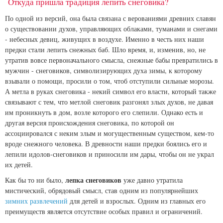
Откуда пришла традиция лепить снеговика?
По одной из версий, она была связана с верованиями древних славян
о существовании духов, управляющих облаками, туманами и снегами
- небесных девиц, живущих в воздухе. Именно в честь них наши
предки стали лепить снежных баб. Шло время, и, изменив, но, не
утратив вовсе первоначального смысла, снежные бабы превратились в
мужчин - снеговиков, символизирующих духа зимы, к которому
взывали о помощи, просили о том, чтоб отступили сильные морозы.
А метла в руках снеговика - некий символ его власти, который также
связывают с тем, что метлой снеговик разгонял злых духов, не давая
им проникнуть в дом, возле которого его слепили. Однако есть и
другая версия происхождения снеговика, по которой он
ассоциировался с неким злым и могущественным существом, кем-то
вроде снежного человека. В древности наши предки боялись его и
лепили идолов-снеговиков и приносили им дары, чтобы он не украл
их детей.
лепка снеговиков
Как бы то ни было,
уже давно утратила
мистический, обрядовый смысл, став одним из популярнейших
зимних развлечений
для детей и взрослых. Одним из главных его
преимуществ является отсутствие особых правил и ограничений.