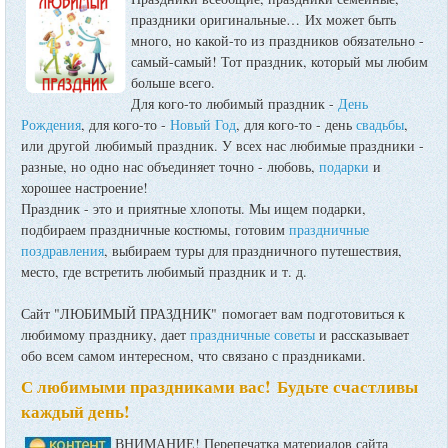
праздники оригинальные…
Их может быть
много, но какой-то из праздников обязательно -
самый-самый! Тот праздник, который мы любим
больше всего.
Для кого-то любимый праздник -
День
Рождения
, для кого-то -
Новый Год
, для кого-то - день
свадьбы
,
или другой любимый праздник. У всех нас любимые праздники -
разные, но одно нас объединяет точно - любовь,
подарки
и
хорошее настроение!
Праздник - это и приятные хлопоты. Мы ищем подарки,
подбираем праздничные костюмы, готовим
праздничные
поздравления
, выбираем туры для праздничного путешествия,
место, где встретить любимый праздник и т. д.
Сайт "ЛЮБИМЫЙ ПРАЗДНИК" помогает вам подготовиться к
любимому празднику, дает
праздничные советы
и рассказывает
обо всем самом интересном, что связано с праздниками.
С любимыми праздниками вас! Будьте счастливы
каждый день!
ВНИМАНИЕ! Перепечатка материалов сайта