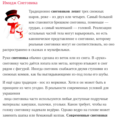
Имидж Снеговика
снеговиков лепят
Традиционно
трех снежных
шаров, реже – из двух или четырех. Самый большой
ком становится брюшком снеговика, поменьше —
грудью, а самый маленький — головой. Реализации
остальных частей тела могут варьировать, но есть
каноническое представление о снеговике, которому
реальные снеговики могут не соответствовать, но оно
распространено в сказках и мультфильмах.
снеговика
Руки
обычно сделана из веток или из снега. В «руки»
снеговику часто даётся лопата или метла, которую втыкают в снег
рядом с фигурой. Иногда снеговик снабжается двумя ступнями из
снежных комков, как бы выглядывающими из-под полы его шубы.
И ещё одна традиция - нос из морковки. Хотя и он может быть в
принципе из чего угодно. В реальности современных условий для
украшения
лица снеговика часто используются любые доступные подручные
материалы: камушки, палочки, угольки. Канон требует, чтобы на
голову снеговику надевали ведёрко. Однако ведро на голове может
Современные снеговики
заменить шапка или бумажный колпак.