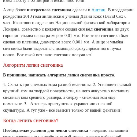
имел высоту в 35 метров и весил 4000 тонн.
интересного снеговика
А еще более
сделали в
Англии
. В преддверии
рождества 2010 года английским учёный Дэвид Кокс (David Cox),
член Квантового отделения Национальной физической лаборатории
символ снеговика
Лондона, совместно с коллегами создал
из двух
горошин сплава олова размером 0,01 мм. Нос этого снеговика был
сделан из платины, диаметром всего 0,001 мм. А лицо и улыбка
снеговика были вырезаны с помощью сфокусированного пучка
ионов. Вот такой вот нано-снеговик получился!
Алгоритм лепки снеговика
В принципе, написать алгоритм лепки снеговика просто
.
1. Скатать три снежных кома разной величины. 2. Установить самый
крупный ком на твердой поверхности, на него аккуратно поставить
снежный ком среднего размера, а сверху - снежный ком еще
поменьше. 3. А теперь приступить к украшению снежной
скульптуры. А тут уже - все зависит только от вашей фантазии!
Когда лепить снеговика?
Необходимые условия для лепки снеговика
- недавно выпавший
снег и желательно не особо сильный мороз, а также небольшой