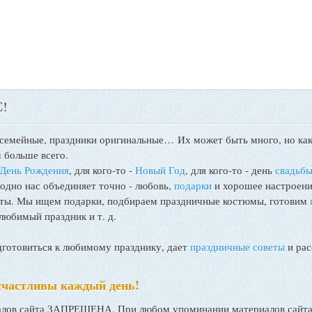
!
 семейные, праздники оригинальные…
Их может быть много, но как
 больше всего.
День Рождения
, для кого-то -
Новый Год
, для кого-то - день
свадьб
 одно нас объединяет точно - любовь,
подарки
и хорошее настроени
поты. Мы ищем подарки, подбираем праздничные костюмы, готовим
любимый праздник и т. д.
товиться к любимому празднику, дает
праздничные советы
и рас
счастливы каждый день!
ов сайта ЗАПРЕЩЕНА. При любом упоминании материалов сайта, 