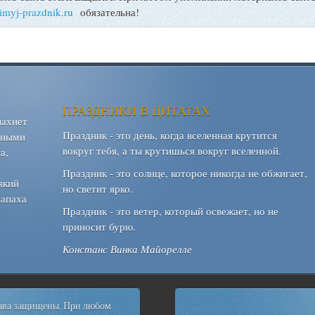
bimyj-prazdnik.ru
обязательна!
ПРАЗДНИКИ В ЦИТАТАХ
пахнет
Праздник - это день, когда вселенная крутится
шными
вокруг тебя, а ты крутишься вокруг вселенной.
а,
Праздник - это солнце, которое никогда не обжигает,
який
но светит ярко.
запаха
Праздник - это ветер, который освежает, но не
приносит бурю.
Констанс Винка Майорелле
рава защищены. При любом